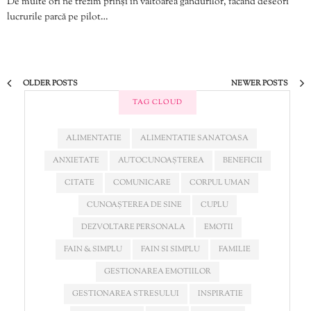
De multe ori ne trezim prinși în vâltoarea gândurilor, făcând deseori
lucrurile parcă pe pilot…
OLDER POSTS
NEWER POSTS
TAG CLOUD
ALIMENTATIE
ALIMENTATIE SANATOASA
ANXIETATE
AUTOCUNOAȘTEREA
BENEFICII
CITATE
COMUNICARE
CORPUL UMAN
CUNOAȘTEREA DE SINE
CUPLU
DEZVOLTARE PERSONALA
EMOTII
FAIN & SIMPLU
FAIN SI SIMPLU
FAMILIE
GESTIONAREA EMOTIILOR
GESTIONAREA STRESULUI
INSPIRATIE