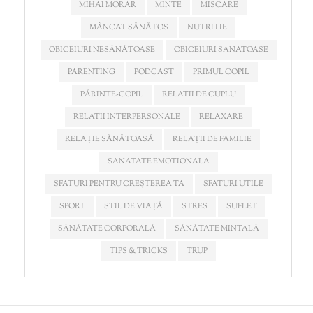
MIHAI MORAR
MINTE
MISCARE
MÂNCAT SĂNĂTOS
NUTRITIE
OBICEIURI NESĂNĂTOASE
OBICEIURI SANATOASE
PARENTING
PODCAST
PRIMUL COPIL
PĂRINTE-COPIL
RELATII DE CUPLU
RELATII INTERPERSONALE
RELAXARE
RELAȚIE SĂNĂTOASĂ
RELAȚII DE FAMILIE
SANATATE EMOTIONALA
SFATURI PENTRU CREȘTEREA TA
SFATURI UTILE
SPORT
STIL DE VIAȚĂ
STRES
SUFLET
SĂNĂTATE CORPORALĂ
SĂNĂTATE MINTALĂ
TIPS & TRICKS
TRUP