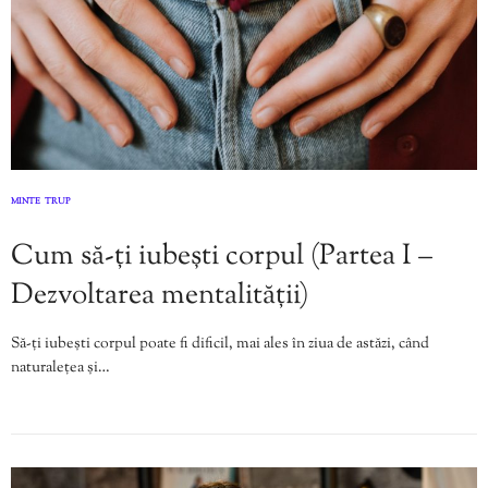
MINTE
TRUP
,
Cum să-ți iubești corpul (Partea I –
Dezvoltarea mentalității)
Să-ți iubești corpul poate fi dificil, mai ales în ziua de astăzi, când
naturalețea și…