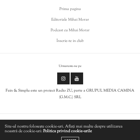
Prima pagina
Editoriale Mihai Morar
Podcast cu Mihai Morar
Înscrie-te in club
Urmareste-ne pe
Fain & Simplu este un proiect Radio ZU, parte a GRUPUL MEDIA CAMINA
(G.M.C.) SRL
Politica de cookies
Site-ul nostru folosește cookie-uri. Aflați mai multe despre utilizarea
noastră de cookie-uri:
Politica privind cookie-urile
LIVE
Politică de confidențialitate