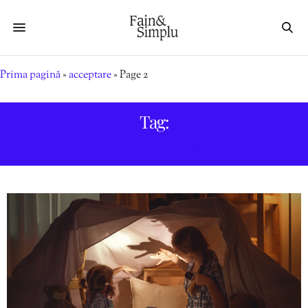
Prima pagină
»
acceptare
»
Page 2
Tag:
ACCEPTARE