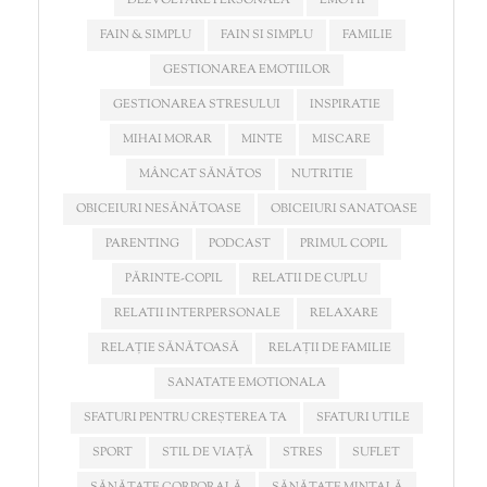
DEZVOLTARE PERSONALA
EMOTII
FAIN & SIMPLU
FAIN SI SIMPLU
FAMILIE
GESTIONAREA EMOTIILOR
GESTIONAREA STRESULUI
INSPIRATIE
MIHAI MORAR
MINTE
MISCARE
MÂNCAT SĂNĂTOS
NUTRITIE
OBICEIURI NESĂNĂTOASE
OBICEIURI SANATOASE
PARENTING
PODCAST
PRIMUL COPIL
PĂRINTE-COPIL
RELATII DE CUPLU
RELATII INTERPERSONALE
RELAXARE
RELAȚIE SĂNĂTOASĂ
RELAȚII DE FAMILIE
SANATATE EMOTIONALA
SFATURI PENTRU CREȘTEREA TA
SFATURI UTILE
SPORT
STIL DE VIAȚĂ
STRES
SUFLET