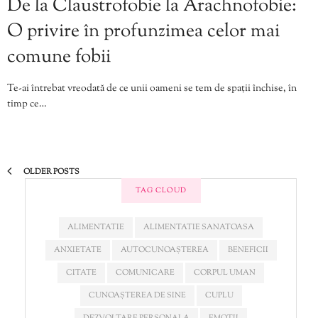
De la Claustrofobie la Arachnofobie:
O privire în profunzimea celor mai
comune fobii
Te-ai întrebat vreodată de ce unii oameni se tem de spații închise, în
timp ce…
OLDER POSTS
TAG CLOUD
ALIMENTATIE
ALIMENTATIE SANATOASA
ANXIETATE
AUTOCUNOAȘTEREA
BENEFICII
CITATE
COMUNICARE
CORPUL UMAN
CUNOAȘTEREA DE SINE
CUPLU