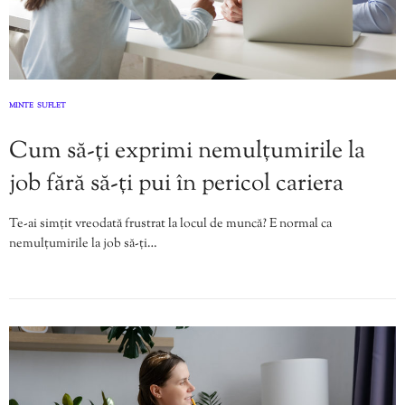
MINTE
SUFLET
,
Cum să-ți exprimi nemulțumirile la
job fără să-ți pui în pericol cariera
Te-ai simțit vreodată frustrat la locul de muncă? E normal ca
nemulțumirile la job să-ți…