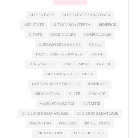
ALIMENTATIE
ALIMENTATIE SANATOASA
ANXIETATE
AUTOCUNOAȘTEREA
BENEFICII
CITATE
COMUNICARE
CORPUL UMAN
CUNOAȘTEREA DE SINE
CUPLU
DEZVOLTARE PERSONALA
EMOTII
FAIN & SIMPLU
FAIN SI SIMPLU
FAMILIE
GESTIONAREA EMOTIILOR
GESTIONAREA STRESULUI
INSPIRATIE
MIHAI MORAR
MINTE
MISCARE
MÂNCAT SĂNĂTOS
NUTRITIE
OBICEIURI NESĂNĂTOASE
OBICEIURI SANATOASE
PARENTING
PODCAST
PRIMUL COPIL
PĂRINTE-COPIL
RELATII DE CUPLU