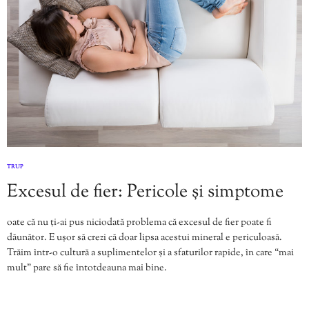
TRUP
Excesul de fier: Pericole și simptome
oate că nu ți-ai pus niciodată problema că excesul de fier poate fi
dăunător. E ușor să crezi că doar lipsa acestui mineral e periculoasă.
Trăim într-o cultură a suplimentelor și a sfaturilor rapide, în care “mai
mult” pare să fie întotdeauna mai bine.