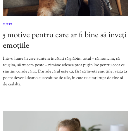
SUFLET
5 motive pentru care ar fi bine să înveți
emoțiile
Într-o lume în care suntem învățați să grăbim totul – să muncim, să
reușim, să trecem peste – rămâne adesea prea puțin loc pentru ceea ce
simțim cu adevărat. Dar adevărul este că, fără să înveți emoțiile, viața ta
poate deveni doar o succesiune de zile, în care te simți rupt de tine și
de ceilalți.