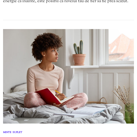
energie ca înainte, este posibil ca nivelul tău de fier să fie prea scăzut.
MINTE
SUFLET
,