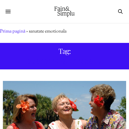
Prima pagină
»
sanatate emotionala
Tag:
SANATATE EMOTIONALA