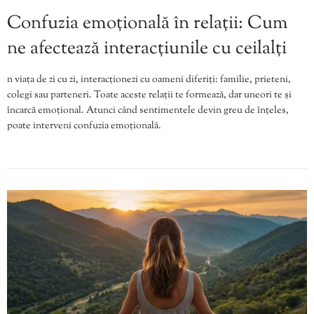
Confuzia emoțională în relații: Cum
ne afectează interacțiunile cu ceilalți
n viața de zi cu zi, interacționezi cu oameni diferiți: familie, prieteni,
colegi sau parteneri. Toate aceste relații te formează, dar uneori te și
încarcă emoțional. Atunci când sentimentele devin greu de înțeles,
poate interveni confuzia emoțională.