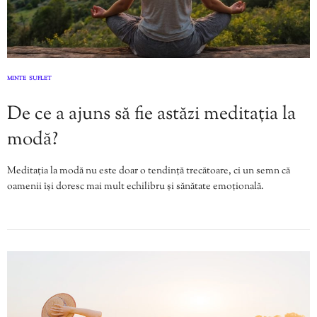
MINTE
SUFLET
,
De ce a ajuns să fie astăzi meditația la
modă?
Meditația la modă nu este doar o tendință trecătoare, ci un semn că
oamenii își doresc mai mult echilibru și sănătate emoțională.