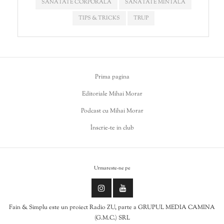
SĂNĂTATE CORPORALĂ
SĂNĂTATE MINTALĂ
TIPS & TRICKS
TRUP
Prima pagina
Editoriale Mihai Morar
Podcast cu Mihai Morar
Înscrie-te in club
Urmareste-ne pe
Fain & Simplu este un proiect Radio ZU, parte a GRUPUL MEDIA CAMINA
(G.M.C.) SRL