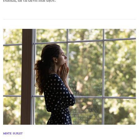
blândă, iar tu devii mai ușor.
MINTE
SUFLET
,