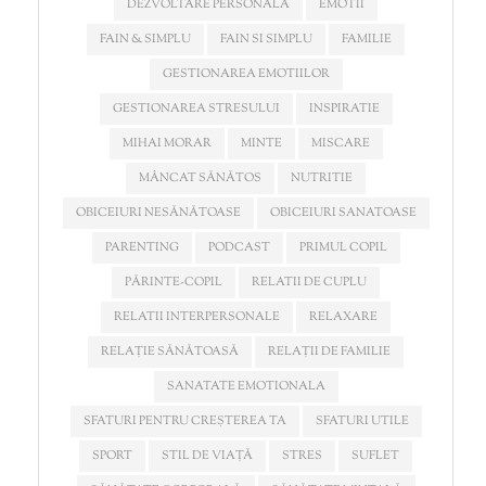
DEZVOLTARE PERSONALA
EMOTII
FAIN & SIMPLU
FAIN SI SIMPLU
FAMILIE
GESTIONAREA EMOTIILOR
GESTIONAREA STRESULUI
INSPIRATIE
MIHAI MORAR
MINTE
MISCARE
MÂNCAT SĂNĂTOS
NUTRITIE
OBICEIURI NESĂNĂTOASE
OBICEIURI SANATOASE
PARENTING
PODCAST
PRIMUL COPIL
PĂRINTE-COPIL
RELATII DE CUPLU
RELATII INTERPERSONALE
RELAXARE
RELAȚIE SĂNĂTOASĂ
RELAȚII DE FAMILIE
SANATATE EMOTIONALA
SFATURI PENTRU CREȘTEREA TA
SFATURI UTILE
SPORT
STIL DE VIAȚĂ
STRES
SUFLET