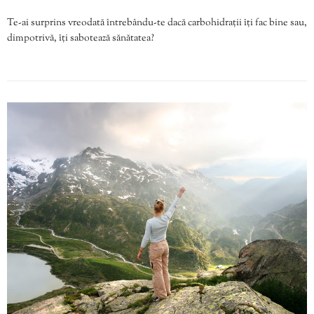
Te-ai surprins vreodată întrebându-te dacă carbohidrații îți fac bine sau,
dimpotrivă, îți sabotează sănătatea?