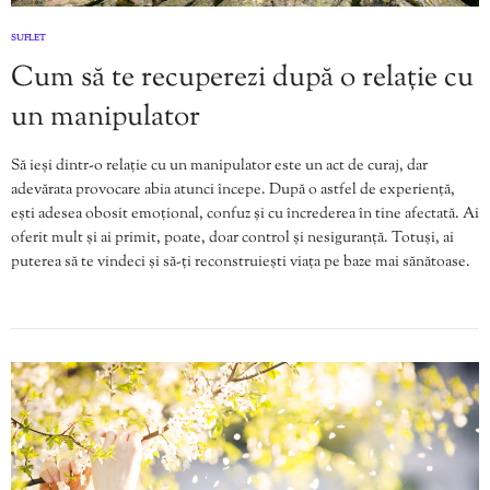
SUFLET
Cum să te recuperezi după o relație cu
un manipulator
Să ieși dintr-o relație cu un manipulator este un act de curaj, dar
adevărata provocare abia atunci începe. După o astfel de experiență,
ești adesea obosit emoțional, confuz și cu încrederea în tine afectată. Ai
oferit mult și ai primit, poate, doar control și nesiguranță. Totuși, ai
puterea să te vindeci și să-ți reconstruiești viața pe baze mai sănătoase.