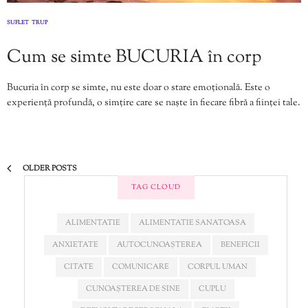
SUFLET
TRUP
,
Cum se simte BUCURIA în corp
Bucuria în corp se simte, nu este doar o stare emoțională. Este o
experiență profundă, o simțire care se naște în fiecare fibră a ființei tale.
OLDER POSTS
TAG CLOUD
ALIMENTATIE
ALIMENTATIE SANATOASA
ANXIETATE
AUTOCUNOAȘTEREA
BENEFICII
CITATE
COMUNICARE
CORPUL UMAN
CUNOAȘTEREA DE SINE
CUPLU