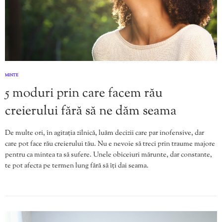
MINTE
5 moduri prin care facem rău
creierului fără să ne dăm seama
De multe ori, în agitația zilnică, luăm decizii care par inofensive, dar
care pot face rău creierului tău. Nu e nevoie să treci prin traume majore
pentru ca mintea ta să sufere. Unele obiceiuri mărunte, dar constante,
te pot afecta pe termen lung fără să îți dai seama.