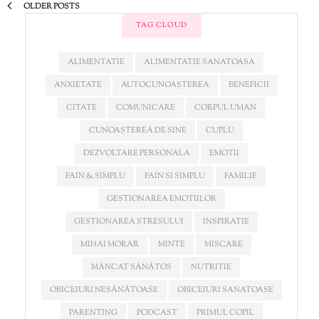
OLDER POSTS
TAG CLOUD
ALIMENTATIE
ALIMENTATIE SANATOASA
ANXIETATE
AUTOCUNOAȘTEREA
BENEFICII
CITATE
COMUNICARE
CORPUL UMAN
CUNOAȘTEREA DE SINE
CUPLU
DEZVOLTARE PERSONALA
EMOTII
FAIN & SIMPLU
FAIN SI SIMPLU
FAMILIE
GESTIONAREA EMOTIILOR
GESTIONAREA STRESULUI
INSPIRATIE
MIHAI MORAR
MINTE
MISCARE
MÂNCAT SĂNĂTOS
NUTRITIE
OBICEIURI NESĂNĂTOASE
OBICEIURI SANATOASE
PARENTING
PODCAST
PRIMUL COPIL