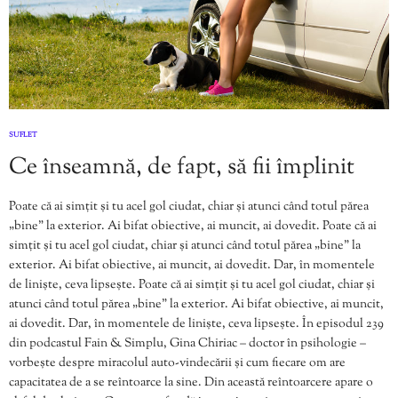
SUFLET
Ce înseamnă, de fapt, să fii împlinit
Poate că ai simțit și tu acel gol ciudat, chiar și atunci când totul părea
„bine” la exterior. Ai bifat obiective, ai muncit, ai dovedit. Poate că ai
simțit și tu acel gol ciudat, chiar și atunci când totul părea „bine” la
exterior. Ai bifat obiective, ai muncit, ai dovedit. Dar, în momentele
de liniște, ceva lipsește. Poate că ai simțit și tu acel gol ciudat, chiar și
atunci când totul părea „bine” la exterior. Ai bifat obiective, ai muncit,
ai dovedit. Dar, în momentele de liniște, ceva lipsește. În episodul 239
din podcastul Fain & Simplu, Gina Chiriac – doctor în psihologie –
vorbește despre miracolul auto-vindecării și cum fiecare om are
capacitatea de a se reîntoarce la sine. Din această reîntoarcere apare o