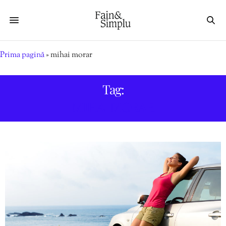
Prima pagină
»
mihai morar
Tag:
MIHAI MORAR