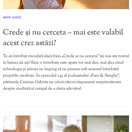
MINTE
SUFLET
,
Crede și nu cerceta – mai este valabil
acest crez astăzi?
Te-ai întrebat vreodată dacă fraza „Crede și nu cerceta” își mai are rostul
în lumea de azi? Este o întrebare care apare tot mai des, mai ales când
tehnologia și știința ne împing să ne punem sub semnul întrebării
propriile credințe. În episodul 245 al podcastului „Fain & Simplu”,
părintele Cristian Galeriu ne oferă câteva răspunsuri surprinzătoare
despre credință și curajul de a căuta adevărul.