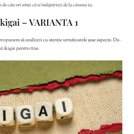
ori de câte ori simți că te îndepărtezi de la cărarea ta.
ikigai – VARIANTA 1
ți propunem să analizezi cu atenție următoarele șase aspecte. De-
nă ikigai pentru tine.