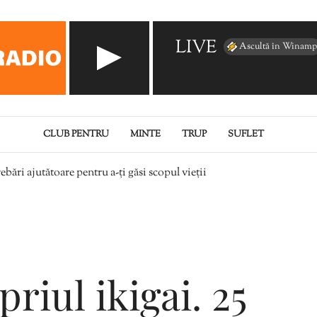
LIVE
Ascultă în Winamp
CLUB PENTRU
MINTE
TRUP
SUFLET
rebări ajutătoare pentru a-ți găsi scopul vieții
riul ikigai. 25