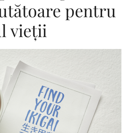
jutătoare pentru
l vieții
Editorial Miha
Morar: CUM L-
SALVAT PE FĂ
FRUMOS