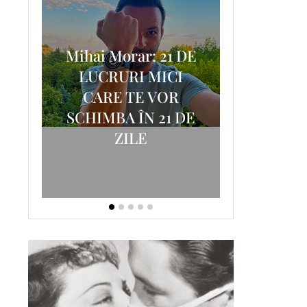
Mihai Morar: 21 DE
i
LUCRURI MICI
AM
SCRISOA
CARE TE VOR
T-
FOSTUL
SCHIMBA ÎN 21 DE
ZILE