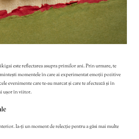
kigai este reflectarea asupra primilor ani. Prin urmare, te
 amintești momentele în care ai experimentat emoții pozitive
acele evenimente care te-au marcat și care te afectează și în
i ușor în viitor.
ale
nterior. Ia-ți un moment de relecție pentru a găsi mai multe