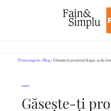
Prima pagină
»
Blog
»
Găsește-ți propriul ikigai. 25 de înt
SUFLET
Găsește-ți prop