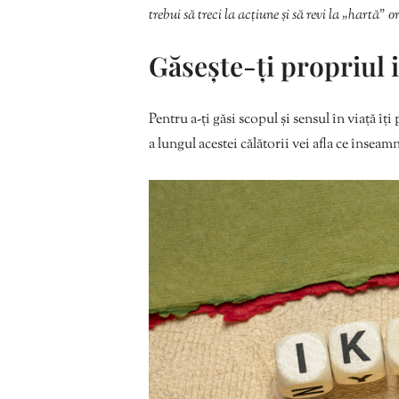
trebui să treci la acțiune și să revi la „hartă” 
Găsește-ți propriul 
Pentru a-ți găsi scopul și sensul în viață î
a lungul acestei călătorii vei afla ce înseam