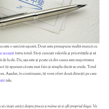
u este o sarcină ușoară. Doar asta presupune multă muncă cu
te accepți
întru totul. Să-ți cunoști valorile și prioritățile și să
ă de la ele. Da, așa este și poate că din cauza asta majoritatea
 noi îți spunem că este mai fain și simplu decât se crede. Totul
ces. Așadar, în continuare, îți vom oferi două direcții pe care
eții
tale.
ă citești astăzi despre proces și mâine să-ți afli propriul ikigai. Va