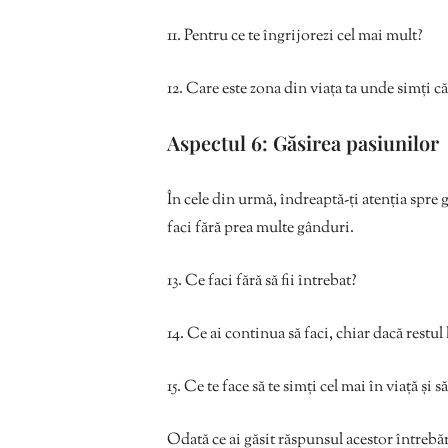
11. Pentru ce te îngrijorezi cel mai mult?
12. Care este zona din viața ta unde simți c
Aspectul 6: Găsirea pasiunilor
În cele din urmă, îndreaptă-ți atenția spre g
faci fără prea multe gânduri.
13. Ce faci fără să fii întrebat?
14. Ce ai continua să faci, chiar dacă restul
15. Ce te face să te simți cel mai în viață și s
Odată ce ai găsit răspunsul acestor întrebăr