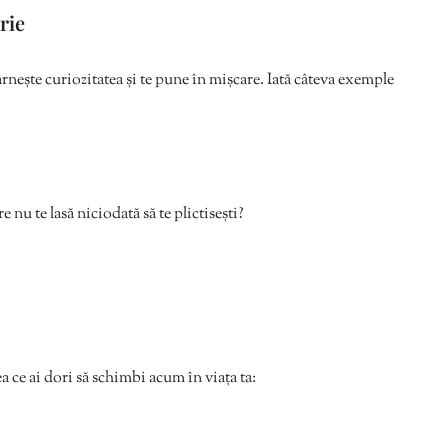
rie
târnește curiozitatea și te pune în mișcare. Iată câteva exemple
re nu te lasă niciodată să te plictisești?
a ce ai dori să schimbi acum în viața ta: