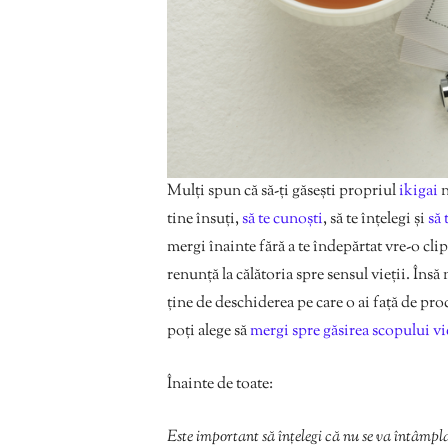
Mulți spun că să-ți găsești propriul
ikigai
n
tine însuți,
să te cunoști
, să te înțelegi și
să 
mergi înainte fără a te îndepărtat vre-o clip
renunță la călătoria spre sensul vieții. Însă
ține de deschiderea pe care o ai față de pro
poți alege să
mergi spre găsirea scopului vi
Înainte de toate:
Este important să înțelegi că nu se va întâmpla s