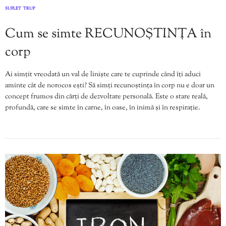
SUFLET
TRUP
,
Cum se simte RECUNOȘTINȚA în
corp
Ai simțit vreodată un val de liniște care te cuprinde când îți aduci
aminte cât de norocos ești? Să simți recunoștința în corp nu e doar un
concept frumos din cărți de dezvoltare personală. Este o stare reală,
profundă, care se simte în carne, în oase, în inimă și în respirație.