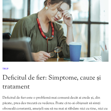
TRUP
Deficitul de fier: Simptome, cauze și
tratament
Deficitul de fier este o problemă mai comună decât ai crede și, din
păcate, prea des trecută cu vederea. Poate că te-ai obișnuit să simți
oboseală constantă, amețeli sau să nu mai ai răbdare nici cu tine, nici cu