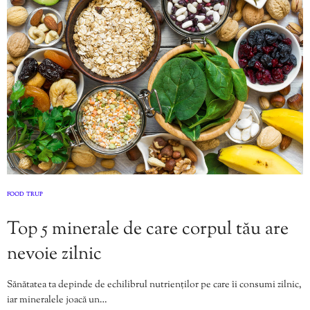
FOOD
TRUP
,
Top 5 minerale de care corpul tău are
nevoie zilnic
Sănătatea ta depinde de echilibrul nutrienților pe care îi consumi zilnic,
iar mineralele joacă un…