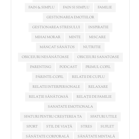
FAIN & SIMPLU
FAIN SI SIMPLU
FAMILIE
GESTIONAREA EMOTIILOR
GESTIONAREA STRESULUI
INSPIRATIE
MIHAI MORAR
MINTE
MISCARE
MÂNCAT SĂNĂTOS
NUTRITIE
OBICEIURI NESĂNĂTOASE
OBICEIURI SANATOASE
PARENTING
PODCAST
PRIMUL COPIL
PĂRINTE-COPIL
RELATII DE CUPLU
RELATII INTERPERSONALE
RELAXARE
RELAȚIE SĂNĂTOASĂ
RELAȚII DE FAMILIE
SANATATE EMOTIONALA
SFATURI PENTRU CREȘTEREA TA
SFATURI UTILE
SPORT
STIL DE VIAȚĂ
STRES
SUFLET
SĂNĂTATE CORPORALĂ
SĂNĂTATE MINTALĂ