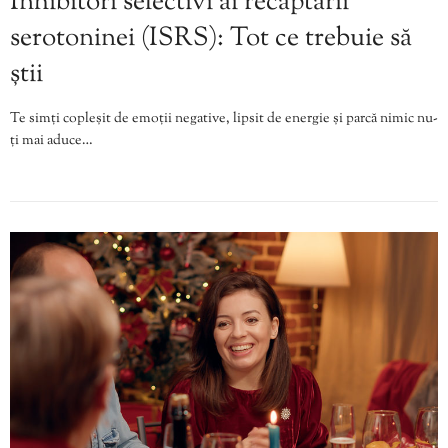
Inhibitori selectivi ai recaptării
serotoninei (ISRS): Tot ce trebuie să
știi
Te simți copleșit de emoții negative, lipsit de energie și parcă nimic nu-
ți mai aduce…