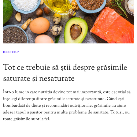
FOOD
TRUP
,
Tot ce trebuie să știi despre grăsimile
saturate și nesaturate
Într-o lume în care nutriția devine tot mai importantă, este esențial să
înțelegi diferența dintre grăsimile saturate și nesaturate. Când ești
bombardată de diete și recomandări nutriționale, grăsimile au ajuns
adesea țapul ispășitor pentru multe probleme de sănătate. Totuși, nu
toate grăsimile sunt la fel.