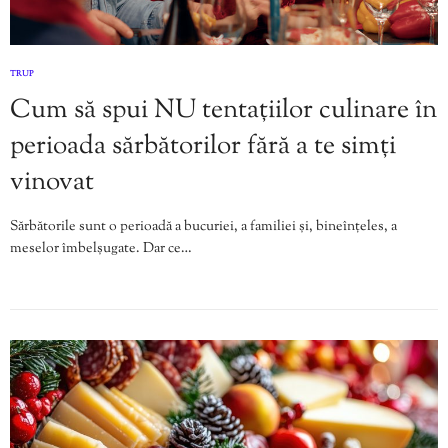
TRUP
Cum să spui NU tentațiilor culinare în
perioada sărbătorilor fără a te simți
vinovat
Sărbătorile sunt o perioadă a bucuriei, a familiei și, bineînțeles, a
meselor îmbelșugate. Dar ce…