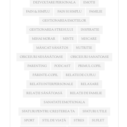
DEZVOLTARE PERSONALA
EMOTII
FAIN & SIMPLU
FAIN SI SIMPLU
FAMILIE
GESTIONAREA EMOTIILOR
GESTIONAREA STRESULUI
INSPIRATIE
MIHAI MORAR
MINTE
MISCARE
MÂNCAT SĂNĂTOS
NUTRITIE
OBICEIURI NESĂNĂTOASE
OBICEIURI SANATOASE
PARENTING
PODCAST
PRIMUL COPIL
PĂRINTE-COPIL
RELATII DE CUPLU
RELATII INTERPERSONALE
RELAXARE
RELAȚIE SĂNĂTOASĂ
RELAȚII DE FAMILIE
SANATATE EMOTIONALA
SFATURI PENTRU CREȘTEREA TA
SFATURI UTILE
SPORT
STIL DE VIAȚĂ
STRES
SUFLET