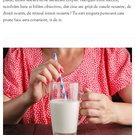
pasul, uităm adesea să ne ascultăm corpul. Alergăm între sarcini,
rezolvăm liste și bifăm obiective, dar cine are grijă de oasele noastre, de
dinții noștri, de ritmul inimii noastre? Tu ești singura persoană care
poate face asta conștient, zi de zi.