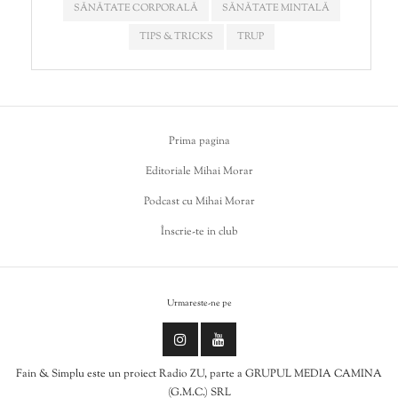
SĂNĂTATE CORPORALĂ
SĂNĂTATE MINTALĂ
TIPS & TRICKS
TRUP
Prima pagina
Editoriale Mihai Morar
Podcast cu Mihai Morar
Înscrie-te in club
Urmareste-ne pe
Fain & Simplu este un proiect Radio ZU, parte a GRUPUL MEDIA CAMINA
(G.M.C.) SRL