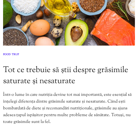
FOOD
TRUP
,
Tot ce trebuie să știi despre grăsimile
saturate și nesaturate
Într-o lume în care nutriția devine tot mai importantă, este esențial să
înțelegi diferența dintre grăsimile saturate și nesaturate. Când ești
bombardată de diete și recomandări nutriționale, grăsimile au ajuns
adesea țapul ispășitor pentru multe probleme de sănătate. Totuși, nu
toate grăsimile sunt la fel.