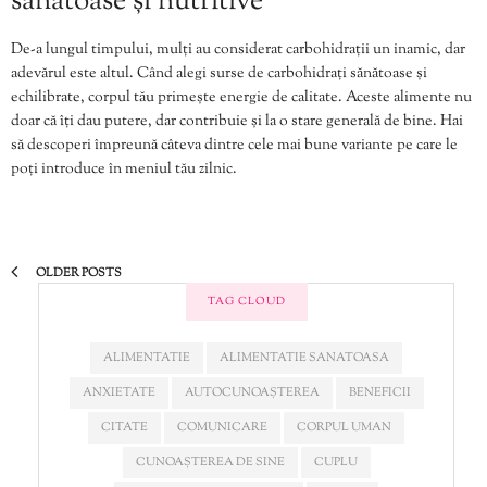
sănătoase și nutritive
De-a lungul timpului, mulți au considerat carbohidrații un inamic, dar
adevărul este altul. Când alegi surse de carbohidrați sănătoase și
echilibrate, corpul tău primește energie de calitate. Aceste alimente nu
doar că îți dau putere, dar contribuie și la o stare generală de bine. Hai
să descoperi împreună câteva dintre cele mai bune variante pe care le
poți introduce în meniul tău zilnic.
OLDER POSTS
TAG CLOUD
ALIMENTATIE
ALIMENTATIE SANATOASA
ANXIETATE
AUTOCUNOAȘTEREA
BENEFICII
CITATE
COMUNICARE
CORPUL UMAN
CUNOAȘTEREA DE SINE
CUPLU