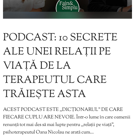
PODCAST: 10 SECRETE
ALE UNEI RELAȚII PE
VIAȚĂ DE LA
TERAPEUTUL CARE
TRĂIEȘTE ASTA
ACEST PODCAST ESTE ,,DICȚIONARUL” DE CARE
FIECARE CUPLU ARE NEVOIE. Într-o lume în care oamenii
renunță tot mai des să mai lupte pentru ,,relații pe viață”,
psihoterapeutul Oana Nicolau ne arată cum…