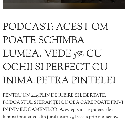
PODCAST: ACEST OM
POATE SCHIMBA
LUMEA. VEDE 5% CU
OCHII ȘI PERFECT CU
INIMA.PETRA PINTELEI
PENTRU UN 2025 PLIN DE IUBIRE ȘI LIBERTATE,
PODCASTUL SPERANȚEI CU CEA CARE POATE PRIVI
ÎN INIMILE OAMENILOR. Acest episod are puterea de a
lumina întunericul din jurul nostru. ,,Trecem prin momente…