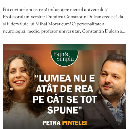
Pot cuvintele noastre să influențeze mersul universului?
Profesorul universitar Dumitru Constantin Dulcan crede că da
și îi dezvăluie lui Mihai Morar cum! O personalitate a
neurologiei, medic, profesor universitar, Constantin Dulcan a…