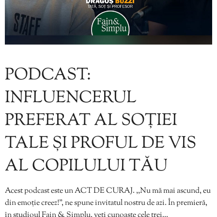
PODCAST:
INFLUENCERUL
PREFERAT AL SOȚIEI
TALE ȘI PROFUL DE VIS
AL COPILULUI TĂU
Acest podcast este un ACT DE CURAJ. ,,Nu mă mai ascund, eu
din emoție creez!”, ne spune invitatul nostru de azi. În premieră,
în studioul Fain & Simplu, veți cunoaște cele trei…