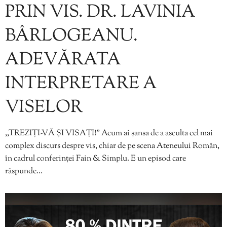
PRIN VIS. DR. LAVINIA
BÂRLOGEANU.
ADEVĂRATA
INTERPRETARE A
VISELOR
,,TREZIȚI-VĂ ȘI VISAȚI!” Acum ai șansa de a asculta cel mai
complex discurs despre vis, chiar de pe scena Ateneului Român,
în cadrul conferinței Fain & Simplu. E un episod care
răspunde…