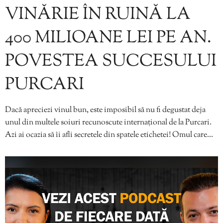
VINĂRIE ÎN RUINĂ LA
400 MILIOANE LEI PE AN.
POVESTEA SUCCESULUI
PURCARI
Dacă apreciezi vinul bun, este imposibil să nu fi degustat deja
unul din multele soiuri recunoscute internațional de la Purcari.
Azi ai ocazia să îi afli secretele din spatele etichetei! Omul care…