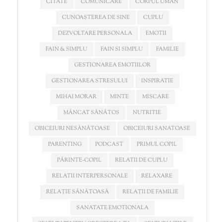
CITATE
COMUNICARE
CORPUL UMAN
CUNOAȘTEREA DE SINE
CUPLU
DEZVOLTARE PERSONALA
EMOTII
FAIN & SIMPLU
FAIN SI SIMPLU
FAMILIE
GESTIONAREA EMOTIILOR
GESTIONAREA STRESULUI
INSPIRATIE
MIHAI MORAR
MINTE
MISCARE
MÂNCAT SĂNĂTOS
NUTRITIE
OBICEIURI NESĂNĂTOASE
OBICEIURI SANATOASE
PARENTING
PODCAST
PRIMUL COPIL
PĂRINTE-COPIL
RELATII DE CUPLU
RELATII INTERPERSONALE
RELAXARE
RELAȚIE SĂNĂTOASĂ
RELAȚII DE FAMILIE
SANATATE EMOTIONALA