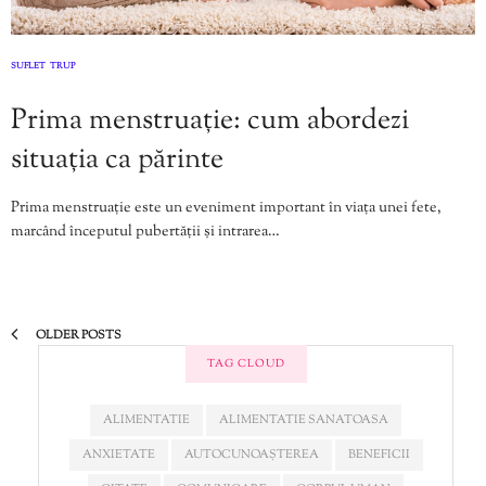
SUFLET
TRUP
,
Prima menstruație: cum abordezi
situația ca părinte
Prima menstruație este un eveniment important în viața unei fete,
marcând începutul pubertății și intrarea…
OLDER POSTS
TAG CLOUD
ALIMENTATIE
ALIMENTATIE SANATOASA
ANXIETATE
AUTOCUNOAȘTEREA
BENEFICII