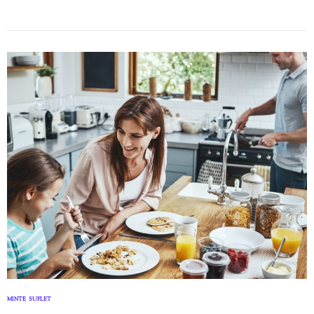
MINTE
SUFLET
,