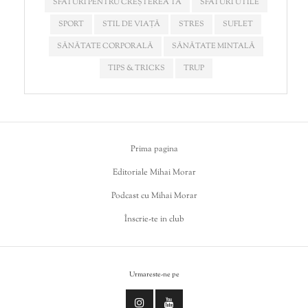
SFATURI PENTRU CREȘTEREA TA
SFATURI UTILE
SPORT
STIL DE VIAȚĂ
STRES
SUFLET
SĂNĂTATE CORPORALĂ
SĂNĂTATE MINTALĂ
TIPS & TRICKS
TRUP
Prima pagina
Editoriale Mihai Morar
Podcast cu Mihai Morar
Înscrie-te in club
Urmareste-ne pe