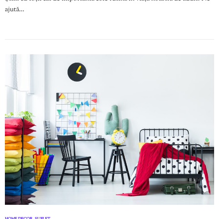
ajută…