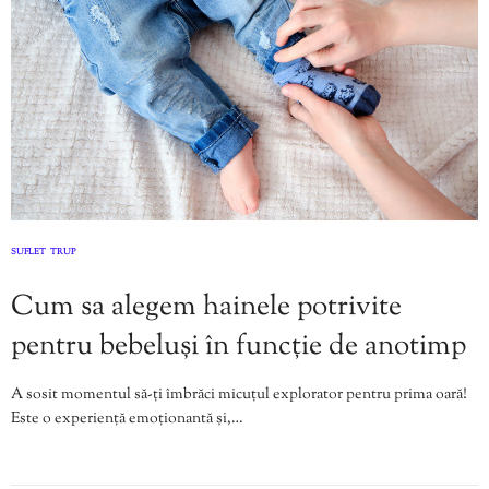
SUFLET
TRUP
,
Cum sa alegem hainele potrivite
pentru bebeluși în funcție de anotimp
A sosit momentul să-ți îmbrăci micuțul explorator pentru prima oară!
Este o experiență emoționantă și,…