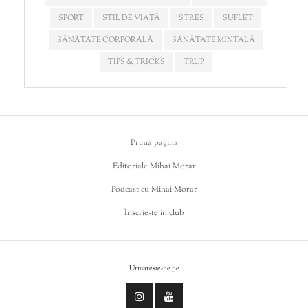
SPORT
STIL DE VIAȚĂ
STRES
SUFLET
SĂNĂTATE CORPORALĂ
SĂNĂTATE MINTALĂ
TIPS & TRICKS
TRUP
Prima pagina
Editoriale Mihai Morar
Podcast cu Mihai Morar
Înscrie-te in club
Urmareste-ne pe