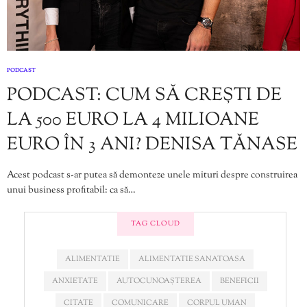
PODCAST
PODCAST: CUM SĂ CREȘTI DE
LA 500 EURO LA 4 MILIOANE
EURO ÎN 3 ANI? DENISA TĂNASE
Acest podcast s-ar putea să demonteze unele mituri despre construirea
unui business profitabil: ca să…
TAG CLOUD
ALIMENTATIE
ALIMENTATIE SANATOASA
ANXIETATE
AUTOCUNOAȘTEREA
BENEFICII
CITATE
COMUNICARE
CORPUL UMAN