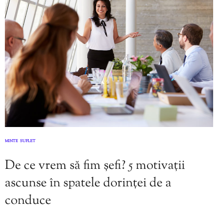
MINTE
SUFLET
,
De ce vrem să fim șefi? 5 motivații
ascunse în spatele dorinței de a
conduce