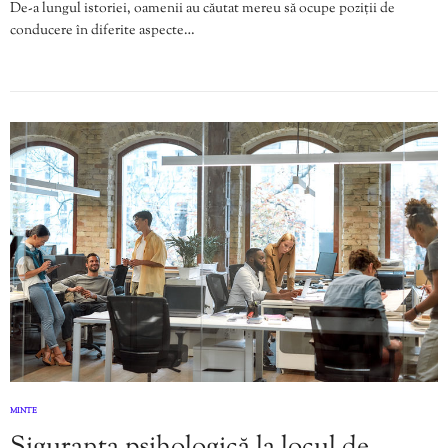
De-a lungul istoriei, oamenii au căutat mereu să ocupe poziții de
conducere în diferite aspecte…
MINTE
Siguranța psihologică la locul de