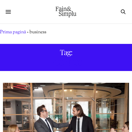
Prima pagină
»
business
Tag:
BUSINESS