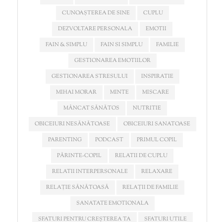
CUNOAȘTEREA DE SINE
CUPLU
DEZVOLTARE PERSONALA
EMOTII
FAIN & SIMPLU
FAIN SI SIMPLU
FAMILIE
GESTIONAREA EMOTIILOR
GESTIONAREA STRESULUI
INSPIRATIE
MIHAI MORAR
MINTE
MISCARE
MÂNCAT SĂNĂTOS
NUTRITIE
OBICEIURI NESĂNĂTOASE
OBICEIURI SANATOASE
PARENTING
PODCAST
PRIMUL COPIL
PĂRINTE-COPIL
RELATII DE CUPLU
RELATII INTERPERSONALE
RELAXARE
RELAȚIE SĂNĂTOASĂ
RELAȚII DE FAMILIE
SANATATE EMOTIONALA
SFATURI PENTRU CREȘTEREA TA
SFATURI UTILE