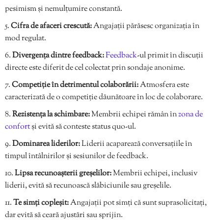
pesimism și nemulțumire constantă.
Cifra de afaceri crescută:
Angajații părăsesc organizația în
mod regulat.
Divergența dintre feedback:
Feedback
-ul primit în discuții
directe este diferit de cel colectat prin sondaje anonime.
Competiție în detrimentul colaborării:
Atmosfera este
caracterizată de o competiție dăunătoare în loc de colaborare.
Rezistența la schimbare:
Membrii echipei rămân în
zona de
confort
și evită să conteste status quo-ul.
Dominarea liderilor:
Liderii acaparează conversațiile în
timpul întâlnirilor și sesiunilor de feedback.
Lipsa recunoașterii greșelilor:
Membrii echipei, inclusiv
liderii, evită să recunoască slăbiciunile sau greșelile.
Te simți copleșit:
Angajații pot simți că sunt suprasolicitați,
dar evită să ceară ajustări sau sprijin.