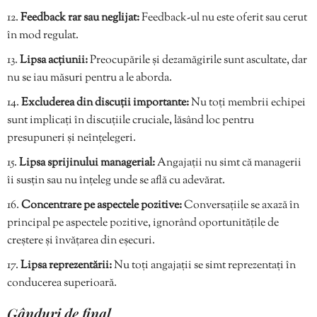
Feedback rar sau neglijat:
Feedback-ul nu este oferit sau cerut
în mod regulat.
Lipsa acțiunii:
Preocupările și dezamăgirile sunt ascultate, dar
nu se iau măsuri pentru a le aborda.
Excluderea din discuții importante:
Nu toți membrii echipei
sunt implicați în discuțiile cruciale, lăsând loc pentru
presupuneri și neînțelegeri.
Lipsa sprijinului managerial:
Angajații nu simt că managerii
îi susțin sau nu înțeleg unde se află cu adevărat.
Concentrare pe aspectele pozitive:
Conversațiile se axază în
principal pe aspectele pozitive, ignorând oportunitățile de
creștere și învățarea din eșecuri.
Lipsa reprezentării:
Nu toți angajații se simt reprezentați în
conducerea superioară.
Gânduri de final