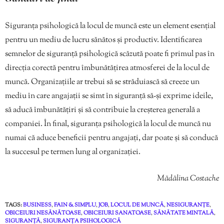
Siguranța psihologică la locul de muncă este un element esențial
pentru un mediu de lucru sănătos și productiv. Identificarea
semnelor de siguranță psihologică scăzută poate fi primul pas în
direcția corectă pentru îmbunătățirea atmosferei de la locul de
muncă. Organizațiile ar trebui să se străduiască să creeze un
mediu în care angajații se simt în siguranță să-și exprime ideile,
să aducă îmbunătățiri și să contribuie la creșterea generală a
companiei. În final, siguranța psihologică la locul de muncă nu
numai că aduce beneficii pentru angajați, dar poate și să conducă
la succesul pe termen lung al organizației.
Mădălina Costache
TAGS:
BUSINESS
,
FAIN & SIMPLU
,
JOB
,
LOCUL DE MUNCĂ
,
NESIGURANȚE
,
OBICEIURI NESĂNĂTOASE
,
OBICEIURI SANATOASE
,
SĂNĂTATE MINTALĂ
,
SIGURANȚĂ
,
SIGURANȚA PSIHOLOGICĂ