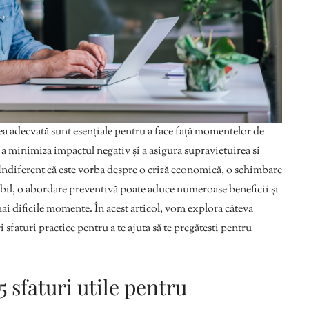
rea adecvată sunt esențiale pentru a face față momentelor de
u a minimiza impactul negativ și a asigura supraviețuirea și
Indiferent că este vorba despre o criză economică, o schimbare
bil, o abordare preventivă poate aduce numeroase beneficii și
mai dificile momente. În acest articol, vom explora câteva
i sfaturi practice pentru a te ajuta să te pregătești pentru
5 sfaturi utile pentru