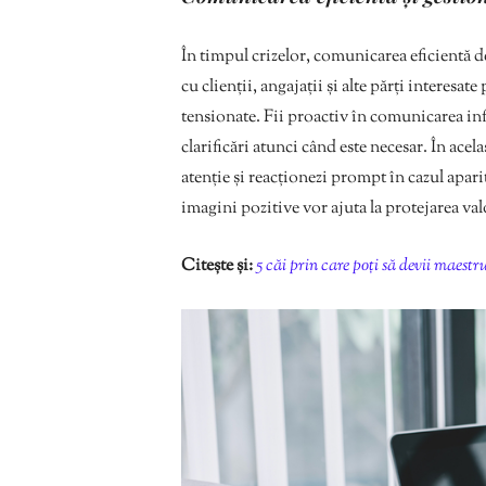
În timpul crizelor, comunicarea eficientă d
cu clienții, angajații și alte părți interesat
tensionate. Fii proactiv în comunicarea inf
clarificări atunci când este necesar. În acela
atenție și reacționezi prompt în cazul apar
imagini pozitive vor ajuta la protejarea va
Citește și:
5 căi prin care poți să devii maest