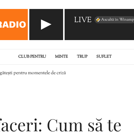
LIVE
Ascultă în Winamp
CLUB PENTRU
MINTE
TRUP
SUFLET
egătești pentru momentele de criză
faceri: Cum să te