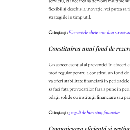
serviciu, ci încearcă să dezvolți multiple su
flexibil și deschis la inovație, vei putea să
strategiile în timp util.
Citește și:
Elementele cheie care dau structur
Constituirea unui fond de rezer
Un aspect esențial al prevenției în afaceri 
mod regulat pentru a constitui un fond de urg
va oferi stabilitate financiară în perioadel
să faci față provocărilor fără a pune în peric
relații solide cu instituții financiare sau p
Citește și:
5 reguli de bun-simț financiar
Comunicarea eficientă și gestio