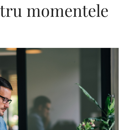
ntru momentele
Editorial Miha
Morar: CUM L-
SALVAT PE FĂ
FRUMOS