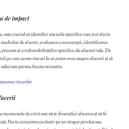
za de impact
e, este crucial să identifici riscurile specifice care pot afecta
a mediului de afaceri, evaluarea concurenței, identificarea
precum și a vulnerabilităților specifice ale afacerii tale. De
l pe care aceste riscuri le-ar putea avea asupra afacerii și să
e adecvate pentru fiecare scenariu.
asumarea riscurilor
facerii
 momentele de criză este să-ți diversifici afacerea și să fii
piață. Nu te concentra exclusiv pe un singur produs sau