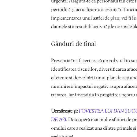
urgență. Asigură-te că personalul tău este in
periodică și actualizare a acestuia în funcț
implementarea unui astfel de plan, vei fi în
daunele și a restabili activitățile normale al
Gânduri de final
Prevenția în afaceri joacă un rol vital în s
identificarea riscurilor, diversificarea afa
eficiente și dezvoltării unui plan de acțiune 
minimizezi impactul negativ asupra afaceri
tratarea, iar investiția în pregătirea pentr
Urmărește și:
POVESTEA LUI DAN ȘUC
DE AZI
.
Descoperă mai multe sfaturi de pr
omului care a realizat una dintre primele și