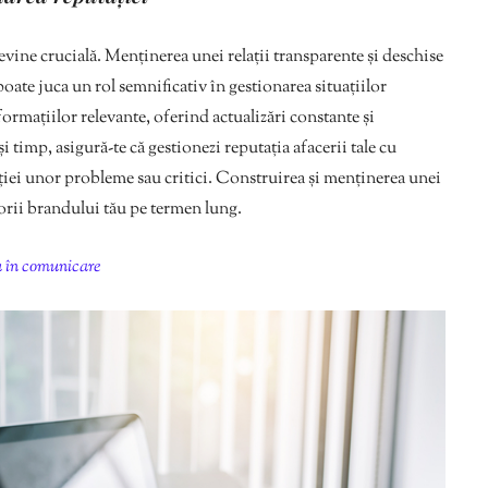
evine crucială. Menținerea unei relații transparente și deschise
e poate juca un rol semnificativ în gestionarea situațiilor
ormațiilor relevante, oferind actualizări constante și
și timp, asigură-te că gestionezi reputația afacerii tale cu
iției unor probleme sau critici. Construirea și menținerea unei
lorii brandului tău pe termen lung.
ru în comunicare