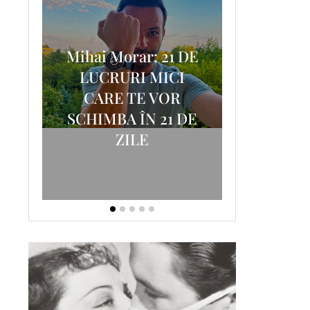
Mihai Morar: 21 DE
i
LUCRURI MICI
AM
SCRISOA
CARE TE VOR
T-
FOSTUL
SCHIMBA ÎN 21 DE
ZILE