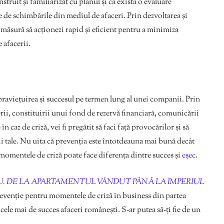
struit și familiarizat cu planul și că există o evaluare
ie de schimbările din mediul de afaceri. Prin dezvoltarea și
 măsură să acționezi rapid și eficient pentru a minimiza
e afacerii.
upraviețuirea și succesul pe termen lung al unei companii. Prin
cerii, constituirii unui fond de rezervă financiară, comunicării
în caz de criză, vei fi pregătit să faci față provocărilor și să
i tale. Nu uita că prevenția este întotdeauna mai bună decât
u momentele de criză poate face diferența dintre succes și
eșec
.
U. DE LA APARTAMENTUL VÂNDUT PÂNĂ LA IMPERIUL
evenție pentru momentele de criză în business din partea
 cele mai de succes afaceri românești. S-ar putea să-ți fie de un