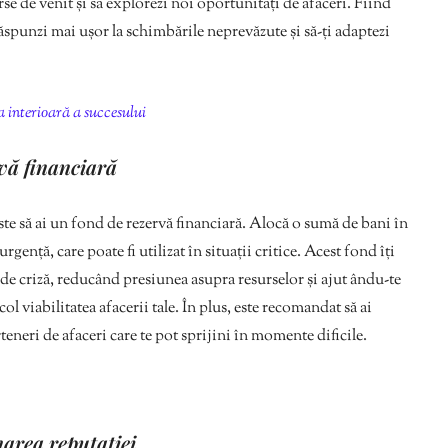
rse de venit și să explorezi noi oportunități de afaceri. Fiind
 răspunzi mai ușor la schimbările neprevăzute și să-ți adaptezi
a interioară a succesului
vă financiară
este să ai un fond de rezervă financiară. Alocă o sumă de bani în
ență, care poate fi utilizat în situații critice. Acest fond îți
e de criză, reducând presiunea asupra resurselor și ajut ându-te
ol viabilitatea afacerii tale. În plus, este recomandat să ai
arteneri de afaceri care te pot sprijini în momente dificile.
narea reputației