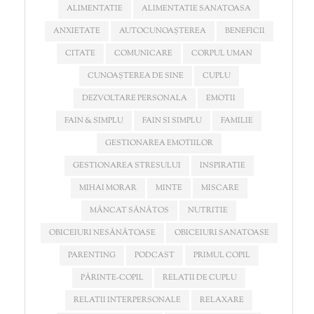
ALIMENTATIE
ALIMENTATIE SANATOASA
ANXIETATE
AUTOCUNOAȘTEREA
BENEFICII
CITATE
COMUNICARE
CORPUL UMAN
CUNOAȘTEREA DE SINE
CUPLU
DEZVOLTARE PERSONALA
EMOTII
FAIN & SIMPLU
FAIN SI SIMPLU
FAMILIE
GESTIONAREA EMOTIILOR
GESTIONAREA STRESULUI
INSPIRATIE
MIHAI MORAR
MINTE
MISCARE
MÂNCAT SĂNĂTOS
NUTRITIE
OBICEIURI NESĂNĂTOASE
OBICEIURI SANATOASE
PARENTING
PODCAST
PRIMUL COPIL
PĂRINTE-COPIL
RELATII DE CUPLU
RELATII INTERPERSONALE
RELAXARE