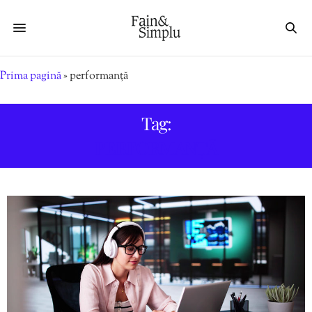
Prima pagină
»
performanță
Tag:
PERFORMANȚĂ