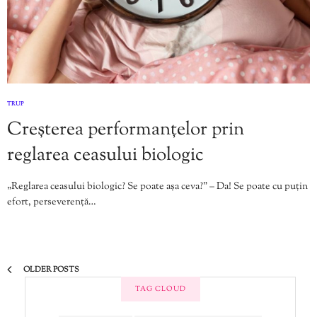
TRUP
Creșterea performanțelor prin
reglarea ceasului biologic
„Reglarea ceasului biologic? Se poate așa ceva?” – Da! Se poate cu puțin
efort, perseverență…
OLDER POSTS
TAG CLOUD