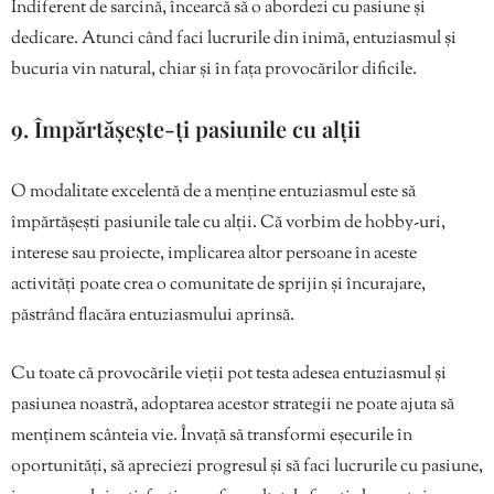
Indiferent de sarcină, încearcă să o abordezi cu pasiune și
dedicare. Atunci când faci lucrurile din inimă, entuziasmul și
bucuria vin natural, chiar și în fața provocărilor dificile.
9. Împărtășește-ți pasiunile cu alții
O modalitate excelentă de a menține entuziasmul este să
împărtășești pasiunile tale cu alții. Că vorbim de hobby-uri,
interese sau proiecte, implicarea altor persoane în aceste
activități poate crea o comunitate de sprijin și încurajare,
păstrând flacăra entuziasmului aprinsă.
Cu toate că provocările vieții pot testa adesea entuziasmul și
pasiunea noastră, adoptarea acestor strategii ne poate ajuta să
menținem scânteia vie. Învață să transformi eșecurile în
oportunități, să apreciezi progresul și să faci lucrurile cu pasiune,