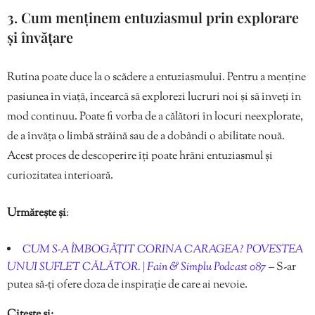
3. Cum menținem entuziasmul prin explorare
și învățare
Rutina poate duce la o scădere a entuziasmului. Pentru a menține
pasiunea în viață, încearcă să explorezi lucruri noi și să înveți în
mod continuu. Poate fi vorba de a călători în locuri neexplorate,
de a învăța o limbă străină sau de a dobândi o abilitate nouă.
Acest proces de descoperire îți poate hrăni entuziasmul și
curiozitatea interioară.
Urmărește și
:
CUM S-A ÎMBOGĂȚIT CORINA CARAGEA? POVESTEA
UNUI SUFLET CĂLĂTOR. | Fain & Simplu Podcast 087
– S-ar
putea să-ți ofere doza de inspirație de care ai nevoie.
Citește și: