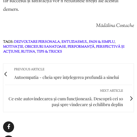
iar succesul și satisfacția vor fi rezultatele firești ale acestui
demers.
Mădălina Costache
TAGS:
DEZVOLTARE PERSONALA
,
ENTUZIASMUL
,
FAIN & SIMPLU
,
MOTIVAȚIE
,
OBICEIURI SANATOASE
,
PERFORMANȚĂ
,
PERSPECTIVĂ ȘI
ACȚIUNE
,
RUTINA
,
TIPS & TRICKS
PREVIOUS ARTICLE
Autoempatia - cheia spre înțelegerea profundă a sinelui
NEXT ARTICLE
Ce este autovindecarea și cum funcționează. Descopră cei 10
pași spre vindecare și echilibru deplin