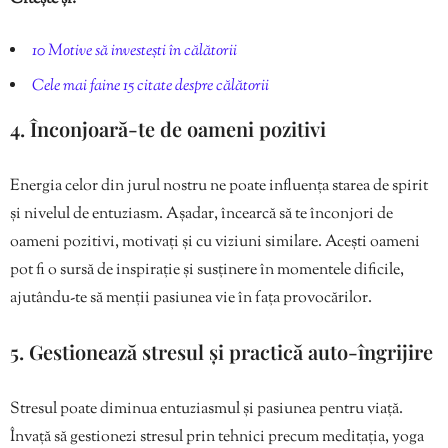
10 Motive să investești în călătorii
Cele mai faine 15 citate despre călătorii
4. Înconjoară-te de oameni pozitivi
Energia celor din jurul nostru ne poate influența starea de spirit
și nivelul de entuziasm. Așadar, încearcă să te înconjori de
oameni pozitivi, motivați și cu viziuni similare. Acești oameni
pot fi o sursă de inspirație și susținere în momentele dificile,
ajutându-te să menții pasiunea vie în fața provocărilor.
5. Gestionează stresul și practică auto-îngrijire
Stresul poate diminua entuziasmul și pasiunea pentru viață.
Învață să gestionezi stresul prin tehnici precum meditația, yoga