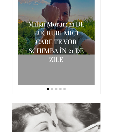
Mihai Morar: 21 DE
i
LUCRURI MICI
AM
SCRISOA
CARE TE VOR
T-
FOSTUL
SCHIMBA ÎN 21 DE
ZILE