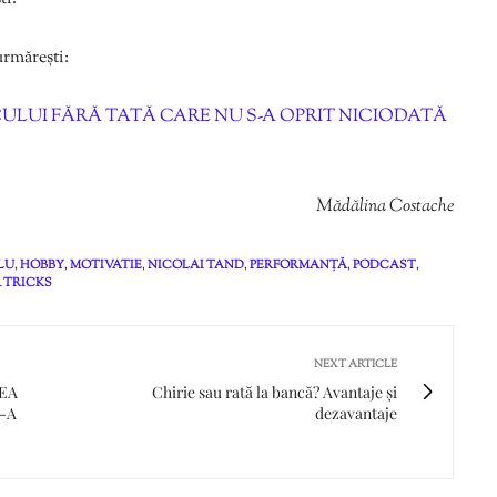
urmărești:
ULUI FĂRĂ TATĂ CARE NU S-A OPRIT NICIODATĂ
Mădălina Costache
PLU
,
HOBBY
,
MOTIVATIE
,
NICOLAI TAND
,
PERFORMANȚĂ
,
PODCAST
,
& TRICKS
NEXT ARTICLE
TEA
Chirie sau rată la bancă? Avantaje și
-A
dezavantaje