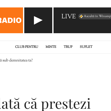
LIVE
Ascultă în Winamp
CLUB PENTRU
MINTE
TRUP
SUFLET
ă sub demnitatea ta?
dată că prestezi