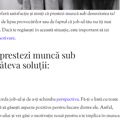
oferă satisfacție și simți că prestezi muncă sub demnitatea ta?
, de lipsa provocărilor sau de faptul că job-ul tău nu îți mai
Dacă te regăsești în această situație, este important să iei
otivare
.
ă prestezi muncă sub
âteva soluții:
borda job-ul și de a-ți schimba
perspectiva
. Fă-ți o listă cu toate
că să găsești aspecte pozitive pentru fiecare dintre ele. Astfel,
ob-ului și vei găsi o motivație nouă pentru a te implica în munca