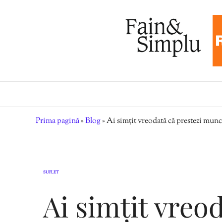
Prima pagină
»
Blog
»
Ai simțit vreodată că prestezi munc
SUFLET
Ai simțit vreo