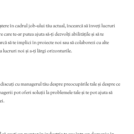
tere în cadrul job-ului tău actual, încearcă să înveți lucruri
re te-ar putea ajuta să-ți dezvolți abilitățile și să te
rcă să te implici în proiecte noi sau să colaborezi cu alte
ucruri noi și a-ți lărgi orizonturile.
să discuți cu managerul tău despre preocupările tale și despre ce
erii pot oferi soluții la problemele tale și te pot ajuta să
ei.