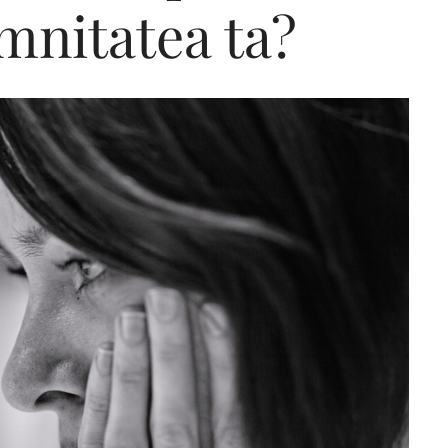
nitatea ta?
Editorial Miha
Morar: CUM L-
SALVAT PE FĂ
FRUMOS