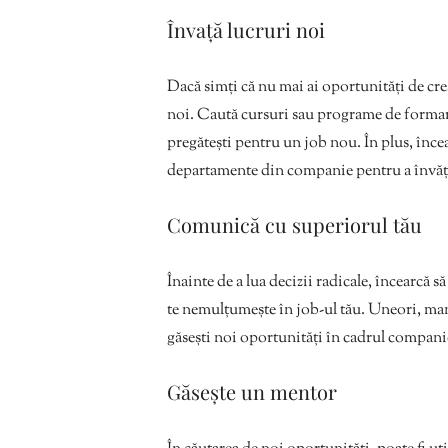
Învață lucruri noi
Dacă simți că nu mai ai oportunități de creș
noi. Caută cursuri sau programe de formare ca
pregătești pentru un job nou. În plus, încea
departamente din companie pentru a învăța l
Comunică cu superiorul tău
Înainte de a lua decizii radicale, încearcă 
te nemulțumește în job-ul tău. Uneori, manag
găsești noi oportunități în cadrul compani
Găsește un mentor