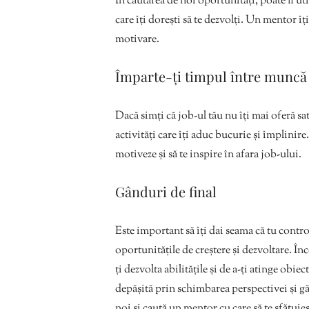
În căutarea de noi oportunități, poate fi ut
care îți dorești să te dezvolți. Un mentor îți
motivare.
Împarte-ți timpul între muncă 
Dacă simți că job-ul tău nu îți mai oferă satis
activități care îți aduc bucurie și împlinire
motiveze și să te inspire în afara job-ului.
Gânduri de final
Este important să îți dai seama că tu control
oportunitățile de creștere și dezvoltare. Înc
ți dezvolta abilitățile și de a-ți atinge obi
depășită prin schimbarea perspectivei și gă
noi și caută un mentor cu care să te sfătuieș