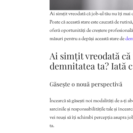
Ai simțit vreodată că job-ul tău nu îți mai 
Poate că această stare este cauzată de rutină
oferă oportunități de creștere profesională. 
măsuri pentru a depăși această stare de
dem
Ai simțit vreodată c
demnitatea ta? Iată c
Găsește o nouă perspectivă
Încearcă să găsești noi modalități de a-ți a
sarcinile și responsabilitățile tale și încear
vei reuși să îți schimbi percepția asupra j
ta.