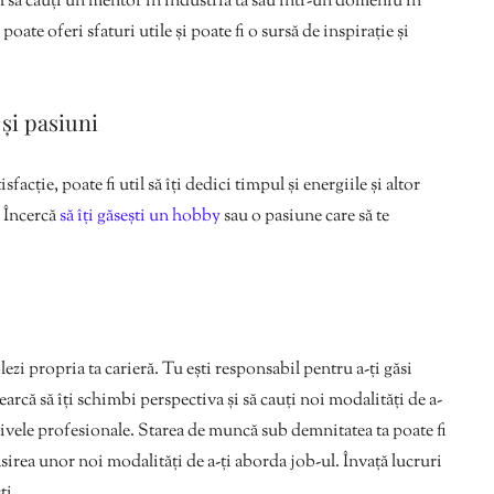
il să cauți un mentor în industria ta sau într-un domeniu în
 poate oferi sfaturi utile și poate fi o sursă de inspirație și
și pasiuni
facție, poate fi util să îți dedici timpul și energiile și altor
. Încercă
să îți găsești un hobby
sau o pasiune care să te
ezi propria ta carieră. Tu ești responsabil pentru a-ți găsi
earcă să îți schimbi perspectiva și să cauți noi modalități de a-
ectivele profesionale. Starea de muncă sub demnitatea ta poate fi
sirea unor noi modalități de a-ți aborda job-ul. Învață lucruri
ti.