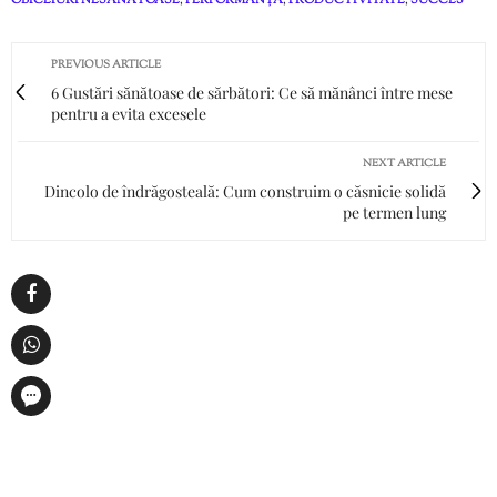
OBICEIURI NESĂNĂTOASE
,
PERFORMANȚĂ
,
PRODUCTIVITATE
,
SUCCES
PREVIOUS ARTICLE
6 Gustări sănătoase de sărbători: Ce să mănânci între mese
pentru a evita excesele
NEXT ARTICLE
Dincolo de îndrăgosteală: Cum construim o căsnicie solidă
pe termen lung