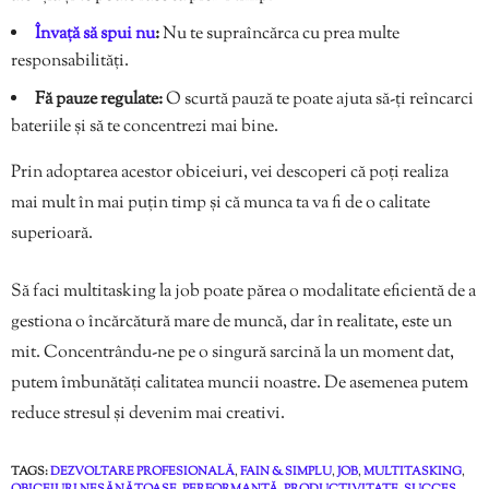
Învață să spui nu
:
Nu te supraîncărca cu prea multe
responsabilități.
Fă pauze regulate:
O scurtă pauză te poate ajuta să-ți reîncarci
bateriile și să te concentrezi mai bine.
Prin adoptarea acestor obiceiuri, vei descoperi că poți realiza
mai mult în mai puțin timp și că munca ta va fi de o calitate
superioară.
Să faci multitasking la job poate părea o modalitate eficientă de a
gestiona o încărcătură mare de muncă, dar în realitate, este un
mit. Concentrându-ne pe o singură sarcină la un moment dat,
putem îmbunătăți calitatea muncii noastre. De asemenea putem
reduce stresul și devenim mai creativi.
TAGS:
DEZVOLTARE PROFESIONALĂ
,
FAIN & SIMPLU
,
JOB
,
MULTITASKING
,