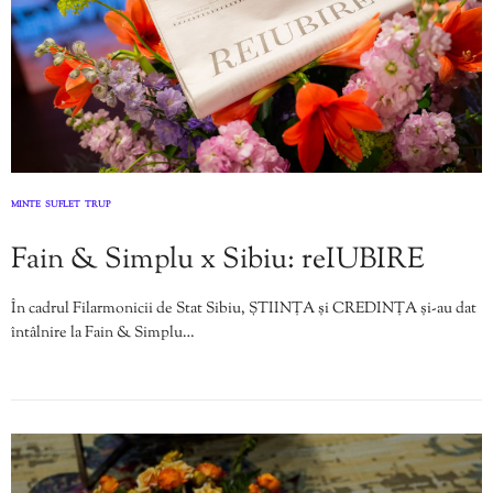
MINTE
SUFLET
TRUP
,
,
Fain & Simplu x Sibiu: reIUBIRE
În cadrul Filarmonicii de Stat Sibiu, ȘTIINȚA și CREDINȚA și-au dat
întâlnire la Fain & Simplu…