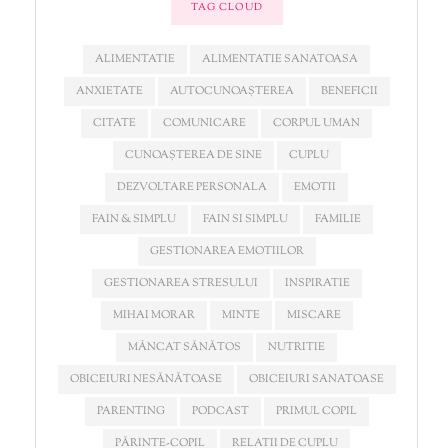
TAG CLOUD
ALIMENTATIE
ALIMENTATIE SANATOASA
ANXIETATE
AUTOCUNOAȘTEREA
BENEFICII
CITATE
COMUNICARE
CORPUL UMAN
CUNOAȘTEREA DE SINE
CUPLU
DEZVOLTARE PERSONALA
EMOTII
FAIN & SIMPLU
FAIN SI SIMPLU
FAMILIE
GESTIONAREA EMOTIILOR
GESTIONAREA STRESULUI
INSPIRATIE
MIHAI MORAR
MINTE
MISCARE
MÂNCAT SĂNĂTOS
NUTRITIE
OBICEIURI NESĂNĂTOASE
OBICEIURI SANATOASE
PARENTING
PODCAST
PRIMUL COPIL
PĂRINTE-COPIL
RELATII DE CUPLU