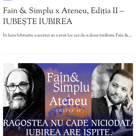
SUFLET
Fain & Simplu x Ateneu, Ediția II –
IUBEȘTE IUBIREA
În luna februarie a acestui an a avut loc cea de-a doua întâlnire Fain &…