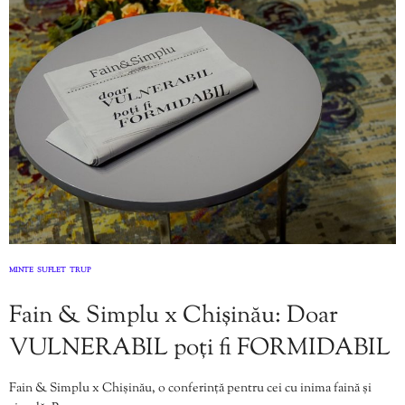
MINTE
SUFLET
TRUP
,
,
Fain & Simplu x Chișinău: Doar
VULNERABIL poți fi FORMIDABIL
Fain & Simplu x Chișinău, o conferință pentru cei cu inima faină și