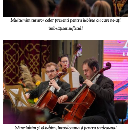
Mulțumim tuturor celor prezenți pentru iubirea cu care ne-ați
îmbrățisat sufletul!
Să ne iubim și să iubim, întotdeauna și pentru totdeauna!