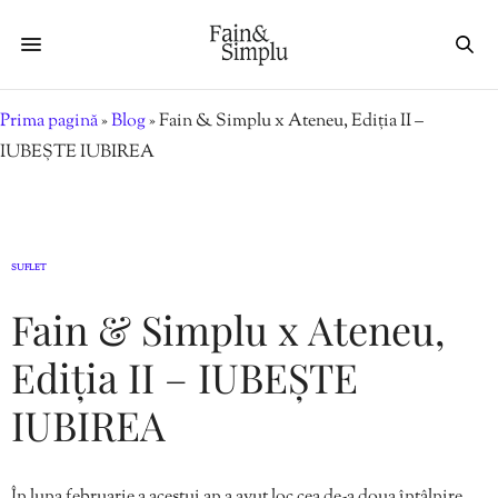
Prima pagină
»
Blog
»
Fain & Simplu x Ateneu, Ediția II –
IUBEȘTE IUBIREA
SUFLET
Fain & Simplu x Ateneu,
Ediția II – IUBEȘTE
IUBIREA
În luna februarie a acestui an a avut loc cea de-a doua întâlnire