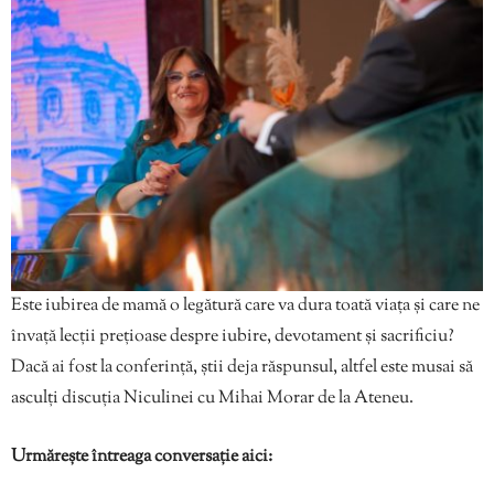
Este iubirea de mamă o legătură care va dura toată viața și care ne
învață lecții prețioase despre iubire, devotament și sacrificiu?
Dacă ai fost la conferință, știi deja răspunsul, altfel este musai să
asculți discuția Niculinei cu Mihai Morar de la Ateneu.
Urmărește întreaga conversație aici: