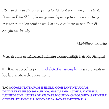
P.S. Dacă nu ai apucat să prinzi loc la acest eveniment, nu fii trist.
Povestea Fain & Simplu merge mai departe și promite noi surprize.
Așadar, rămâi cu ochii pe noi! Un nou eveniment marca Fain &
Simplu este la colț.
Mădălina Costache
Vrei să vii la următoarea întâlnire a comunității Fain & Simplu?
Rămâi cu ochii pe
www.bilete.fainsisimplu.ro
și rezervă-ți un
loc la următoarele evenimente.
TAGS:
COMUNITATEA FAIN SI SIMPLU
,
CONSTANTIN DULCAN
,
DEZVOLTARE PERSONALA
,
FAIN & SIMPLU
,
FAIN & SIMPLU X ATENEU
,
IUBIRE DE SINE
,
IUBIREA DE APROAPE
,
NICULINA GHEORGHITA
,
PARINTELE
CONSTANTIN NECULA
,
PODCAST
,
SANATATE EMOTIONALA