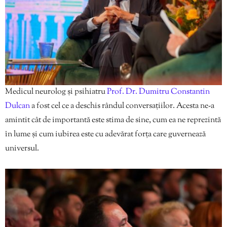
Medicul neurolog și psihiatru
Prof. Dr. Dumitru Constantin
Dulcan
a fost cel ce a deschis rândul conversațiilor. Acesta ne-a
amintit cât de importantă este stima de sine, cum ea ne reprezintă
în lume și cum iubirea este cu adevărat forța care guvernează
universul.