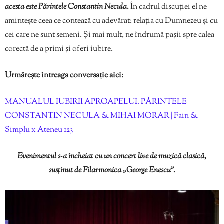
acesta este Părintele Constantin Necula.
În cadrul discuției el ne
amintește ceea ce contează cu adevărat: relația cu Dumnezeu și cu
cei care ne sunt semeni. Și mai mult, ne îndrumă pașii spre calea
corectă de a primi și oferi iubire.
Urmărește întreaga conversație aici:
MANUALUL IUBIRII APROAPELUI. PĂRINTELE
CONSTANTIN NECULA & MIHAI MORAR | Fain &
Simplu x Ateneu 123
Evenimentul s-a încheiat cu un concert live de muzică clasică,
susținut de Filarmonica „George Enescu”
.