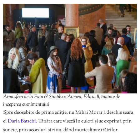
Atmosfera de la Fain & Simplu x Ateneu, Ediția II, înainte de
începerea evenimentului
Spre deosebire de prima ediție, nu Mihai Morar a deschis seara
ci
Daria Batschi
. Tânăra care viseză în culori și se exprimă prin
sunete, prin acorduri și ritm, dând muzicalitate trăirilor.