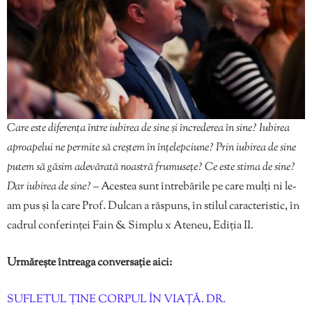
Care este diferența între iubirea de sine și încrederea în sine? Iubirea
aproapelui ne permite să creștem în înțelepciune? Prin iubirea de sine
putem să găsim adevărată noastră frumusețe? Ce este stima de sine?
Dar iubirea de sine?
– Acestea sunt întrebările pe care mulți ni le-
am pus și la care Prof. Dulcan a răspuns, în stilul caracteristic, în
cadrul conferinței Fain & Simplu x Ateneu, Ediția II.
Urmărește întreaga conversație aici:
SUFLETUL ȚINE CORPUL ÎN VIAȚĂ. DR.