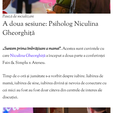
Pauză de socializare
A doua sesiune: Psiholog Niculina
Gheorghiță
„Suntem prima îmbrățisare a mamei”.
Acestea sunt cuvintele cu
care
Niculina Gheorghiță
a început a doua parte a conferinței
Fain & Simplu x Ateneu.
Timp de o oră și jumătate s-a vorbit despre iubire. Iubirea de
mamă, iubirea de sine, iubirea divină și nevoia de conectare cu
cei mici au fost au fost doar câteva din centrele de interes ale
discuției.