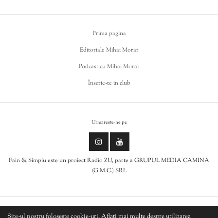
Prima pagina
Editoriale Mihai Morar
Podcast cu Mihai Morar
Înscrie-te in club
Urmareste-ne pe
Fain & Simplu este un proiect Radio ZU, parte a GRUPUL MEDIA CAMINA
(G.M.C.) SRL
Politica de cookies
Site-ul nostru folosește cookie-uri. Aflați mai multe despre utilizarea