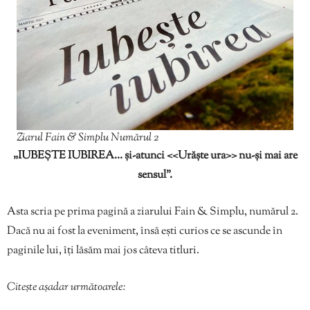
Ziarul Fain & Simplu Numărul 2
„IUBEȘTE IUBIREA… și-atunci <<Urăște ura>> nu-și mai are
sensul”.
Asta scria pe prima pagină a ziarului Fain & Simplu, numărul 2.
Dacă nu ai fost la eveniment, însă ești curios ce se ascunde în
paginile lui, îți lăsăm mai jos câteva titluri.
Citește așadar următoarele: