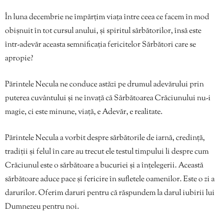
În luna decembrie ne împărțim viața între ceea ce facem în mod
obișnuit în tot cursul anului, și spiritul sărbătorilor, însă este
într-adevăr aceasta semnificația fericitelor Sărbători care se
apropie?
Părintele Necula ne conduce astăzi pe drumul adevărului prin
puterea cuvântului și ne învață că Sărbătoarea Crăciunului nu-i
magie, ci este minune, viață, e Adevăr, e realitate.
Părintele Necula a vorbit despre sărbătorile de iarnă, credință,
tradiții şi felul în care au trecut ele testul timpului li despre cum
Crăciunul este o sărbătoare a bucuriei și a înțelegerii. Această
sărbătoare aduce pace și fericire în sufletele oamenilor. Este o zi a
darurilor. Oferim daruri pentru că răspundem la darul iubirii lui
Dumnezeu pentru noi.