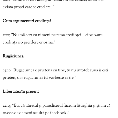
exista proști care se cred atei.”
Cum argumentezi credința?
12:05 ”Nu mă cert cu nimeni pe tema credinței… cine n-are
credință e o pierdere enormă.”
Rugăciunea
25:20 ”Rugăciunea e prietenă cu tine, tu nu întotdeauna îi ești
prieten, dar rugaciunea îți vorbește ea ție.”
Libertatea în prezent
42:05 ”Eu, cântărețul și paracliserul făceam liturghia și știam că
10.000 de oameni se uită pe facebook.”