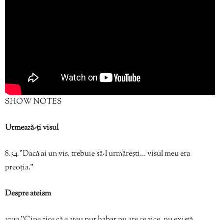
SHOW NOTES
Urmează-ți visul
8.34 ”Dacă ai un vis, trebuie să-l urmărești… visul meu era
preoția.”
Despre ateism
10:12 ”Cine zice că e ateu pur habar nu are ce zice, nu există,