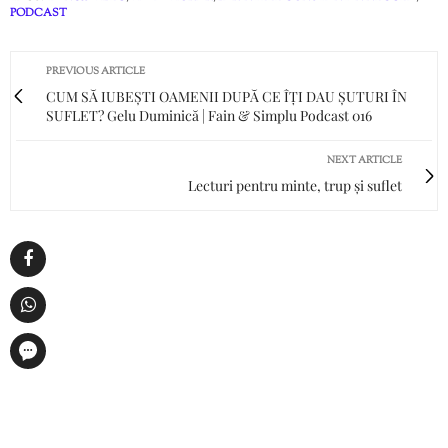
PODCAST
PREVIOUS ARTICLE
CUM SĂ IUBEȘTI OAMENII DUPĂ CE ÎȚI DAU ȘUTURI ÎN
SUFLET? Gelu Duminică | Fain & Simplu Podcast 016
NEXT ARTICLE
Lecturi pentru minte, trup și suflet