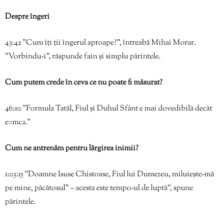
Despre îngeri
43:42 ”Cum îți ții îngerul aproape?”, întreabă Mihai Morar.
”Vorbindu-i”, răspunde fain și simplu părintele.
Cum putem crede în ceva ce nu poate fi măsurat?
46:10 ”Formula Tatăl, Fiul și Duhul Sfânt e mai dovedibilă decât
e=mc2.”
Cum ne antrenăm pentru lărgirea inimii?
1:03:15 ”Doamne Isuse Chistoase, Fiul lui Dumezeu, miluiește-mă
pe mine, păcătosul” – acesta este tempo-ul de luptă”, spune
părintele.