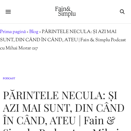
Prima pagină
»
Blog
»
PĂRINTELE NECULA: ȘI AZI MAI
SUNT, DIN CÂND ÎN CÂND, ATEU | Fain & Simplu Podcast
cu Mihai Morar 017
PODCAST
PĂRINTELE NECULA: ȘI
AZI MAI SUNT, DIN CÂND
ÎN CÂND, ATEU | Fain &