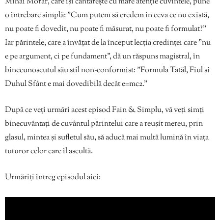
Mihai Morar, care își cântărește cu mare atenție cuvintele, pune
o întrebare simplă: ”Cum putem să credem în ceva ce nu există,
nu poate fi dovedit, nu poate fi măsurat, nu poate fi formulat?”
Iar părintele, care a învățat de la început lecția credinței care ”nu
e pe argument, ci pe fundament”, dă un răspuns magistral, în
binecunoscutul său stil non-conformist: ”Formula Tatăl, Fiul și
Duhul Sfânt e mai dovedibilă decât e=mc2.”
După ce veți urmări acest episod Fain & Simplu, vă veți simți
binecuvântați de cuvântul părintelui care a reușit mereu, prin
glasul, mintea și sufletul său, să aducă mai multă lumină în viața
tuturor celor care îl ascultă.
Urmăriți întreg episodul aici: