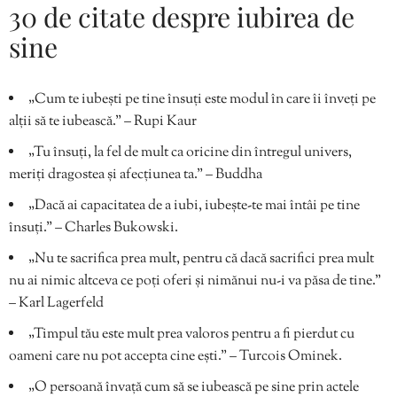
30 de citate despre iubirea de
sine
„Cum te iubești pe tine însuți este modul în care îi înveți pe
alții să te iubească.” – Rupi Kaur
„Tu însuți, la fel de mult ca oricine din întregul univers,
meriți dragostea și afecțiunea ta.” – Buddha
„Dacă ai capacitatea de a iubi, iubește-te mai întâi pe tine
însuți.” – Charles Bukowski.
„Nu te sacrifica prea mult, pentru că dacă sacrifici prea mult
nu ai nimic altceva ce poți oferi și nimănui nu-i va păsa de tine.”
– Karl Lagerfeld
„Timpul tău este mult prea valoros pentru a fi pierdut cu
oameni care nu pot accepta cine ești.” – Turcois Ominek.
„O persoană învață cum să se iubească pe sine prin actele