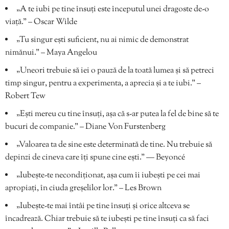
„A te iubi pe tine însuți este începutul unei dragoste de-o
viață.” – Oscar Wilde
„Tu singur ești suficient, nu ai nimic de demonstrat
nimănui.” – Maya Angelou
„Uneori trebuie să iei o pauză de la toată lumea și să petreci
timp singur, pentru a experimenta, a aprecia și a te iubi.” –
Robert Tew
„Ești mereu cu tine însuți, așa că s-ar putea la fel de bine să te
bucuri de companie.” – Diane Von Furstenberg
„Valoarea ta de sine este determinată de tine. Nu trebuie să
depinzi de cineva care îți spune cine ești.” — Beyoncé
„Iubește-te necondiționat, așa cum îi iubești pe cei mai
apropiați, în ciuda greșelilor lor.” – Les Brown
„Iubește-te mai întâi pe tine însuți și orice altceva se
încadrează. Chiar trebuie să te iubești pe tine însuți ca să faci