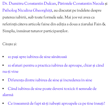
Dr. Dumitru Constantin Dulcan
,
Părintele Constantin Necula
și
Psiholog Niculina Gheorghiță
, au discutat pe îndelete despre
puterea iubirii, sub toate formele sale. Mai jos vei avea ca
referință câteva articole faine din ediția a doua a ziarului Fain &
Simplu, înmânat tuturor participanților.
Citește și:
10 pași spre iubirea de sine sănătoasă
10 sfaturi pentru a practica iubirea de aproape, chiar și când
nu-ți vine
Diferența dintre iubirea de sine și încrederea în sine
Când iubirea de sine poate deveni toxică: 6 semnale de
alarmă
Ce înseamnă de fapt să-ți iubești aproapele ca pe tine însuți?