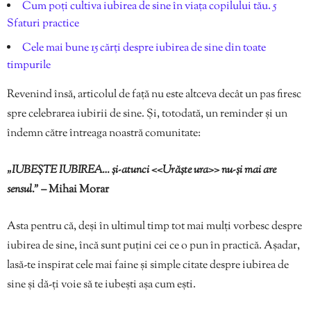
Cum poți cultiva iubirea de sine în viața copilului tău. 5
Sfaturi practice
Cele mai bune 15 cărți despre iubirea de sine din toate
timpurile
Revenind însă, articolul de față nu este altceva decât un pas firesc
spre celebrarea iubirii de sine. Și, totodată, un reminder și un
îndemn către întreaga noastră comunitate:
„IUBEȘTE IUBIREA… și-atunci <<Urăște ura>> nu-și mai are
sensul.”
– Mihai Morar
Asta pentru că, deși în ultimul timp tot mai mulți vorbesc despre
iubirea de sine, încă sunt puțini cei ce o pun în practică. Așadar,
lasă-te inspirat cele mai faine și simple citate despre iubirea de
sine și dă-ți voie să te iubești așa cum ești.