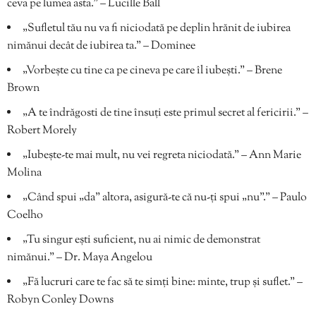
ceva pe lumea asta.” – Lucille Ball
„Sufletul tău nu va fi niciodată pe deplin hrănit de iubirea
nimănui decât de iubirea ta.” – Dominee
„Vorbește cu tine ca pe cineva pe care îl iubești.” – Brene
Brown
„A te îndrăgosti de tine însuți este primul secret al fericirii.” –
Robert Morely
„Iubește-te mai mult, nu vei regreta niciodată.” – Ann Marie
Molina
„Când spui „da” altora, asigură-te că nu-ți spui „nu”.” – Paulo
Coelho
„Tu singur ești suficient, nu ai nimic de demonstrat
nimănui.” – Dr. Maya Angelou
„Fă lucruri care te fac să te simți bine: minte, trup și suflet.” –
Robyn Conley Downs