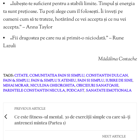
„Iubește-te suficient pentru a stabili limite. Timpul și energia
ta sunt prețioase. Tu poți alege cum îl folosești. Îi înveți pe
oameni cum să te trateze, hotărând ce vei accepta și ce nu vei
accepta.” – Anna Taylor
„Fii dragostea pe care nu ai primit-o niciodată.” – Rune
Lazuli
Mădălina Costache
TAGS:
CITATE
,
COMUNITATEA FAIN SI SIMPLU
,
CONSTANTIN DULCAN
,
FAIN & SIMPLU
,
FAIN & SIMPLU X ATENEU
,
FAIN SI SIMPLU
,
IUBIRE DE SINE
,
MIHAI MORAR
,
NICULINA GHEORGHITA
,
OBICEIURI SANATOASE
,
PARINTELE CONSTANTIN NECULA
,
PODCAST
,
SANATATE EMOTIONALA
PREVIOUS ARTICLE
Ce este fitness-ul mental. 30 de exerciții simple cu care să-ți
antrenezi mintea (Partea 1)
NEXT ARTICLE