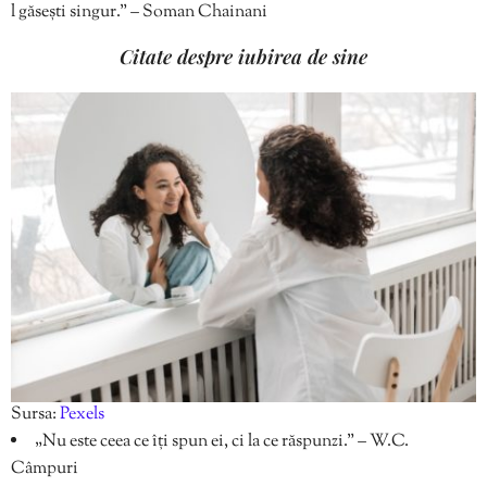
l găsești singur.” – Soman Chainani
Citate despre iubirea de sine
Sursa:
Pexels
„Nu este ceea ce îți spun ei, ci la ce răspunzi.” – W.C.
Câmpuri