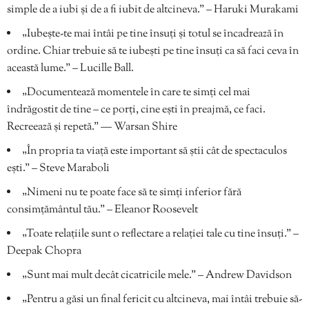
simple de a iubi și de a fi iubit de altcineva.” – Haruki Murakami
„Iubește-te mai întâi pe tine însuți și totul se încadrează în
ordine. Chiar trebuie să te iubești pe tine însuți ca să faci ceva în
această lume.” – Lucille Ball.
„Documentează momentele în care te simți cel mai
îndrăgostit de tine – ce porți, cine ești în preajmă, ce faci.
Recreează și repetă.” — Warsan Shire
„În propria ta viață este important să știi cât de spectaculos
ești.” – Steve Maraboli
„Nimeni nu te poate face să te simți inferior fără
consimțământul tău.” – Eleanor Roosevelt
„Toate relațiile sunt o reflectare a relației tale cu tine însuți.” –
Deepak Chopra
„Sunt mai mult decât cicatricile mele.” – Andrew Davidson
„Pentru a găsi un final fericit cu altcineva, mai întâi trebuie să-