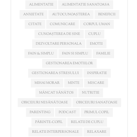
ALIMENTATIE
ALIMENTATIE SANATOASA
ANXIETATE
AUTOCUNOAȘTEREA
BENEFICII
CITATE
COMUNICARE
CORPUL UMAN
CUNOAȘTEREA DE SINE
CUPLU
DEZVOLTARE PERSONALA
EMOTII
FAIN & SIMPLU
FAIN SI SIMPLU
FAMILIE
GESTIONAREA EMOTIILOR
GESTIONAREA STRESULUI
INSPIRATIE
MIHAI MORAR
MINTE
MISCARE
MÂNCAT SĂNĂTOS
NUTRITIE
OBICEIURI NESĂNĂTOASE
OBICEIURI SANATOASE
PARENTING
PODCAST
PRIMUL COPIL
PĂRINTE-COPIL
RELATII DE CUPLU
RELATII INTERPERSONALE
RELAXARE