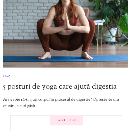
TRUP
5 posturi de yoga care ajută digestia
Ai nevoie să-ți ajuți corpul în procesul de digestie? Oprește-te din
căutări, aici ai găsit…
TAG CLOUD