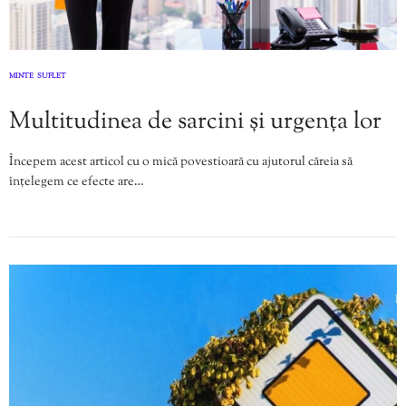
MINTE
SUFLET
,
Multitudinea de sarcini și urgența lor
Începem acest articol cu o mică povestioară cu ajutorul căreia să
înțelegem ce efecte are…