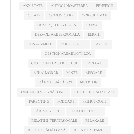
ANXIETATE
AUTOCUNOAȘTEREA
BENEFICII
CITATE
COMUNICARE
CORPUL UMAN
CUNOAȘTEREA DE SINE
CUPLU
DEZVOLTARE PERSONALA
EMOTII
FAIN & SIMPLU
FAIN SI SIMPLU
FAMILIE
GESTIONAREA EMOTIILOR
GESTIONAREA STRESULUI
INSPIRATIE
MIHAI MORAR
MINTE
MISCARE
MÂNCAT SĂNĂTOS
NUTRITIE
OBICEIURI NESĂNĂTOASE
OBICEIURI SANATOASE
PARENTING
PODCAST
PRIMUL COPIL
PĂRINTE-COPIL
RELATII DE CUPLU
RELATII INTERPERSONALE
RELAXARE
RELAȚIE SĂNĂTOASĂ
RELAȚII DE FAMILIE