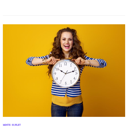
MINTE
SUFLET
,