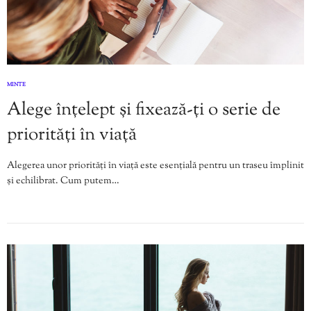
MINTE
Alege înțelept și fixează-ți o serie de
priorități în viață
Alegerea unor priorități în viață este esențială pentru un traseu împlinit
și echilibrat. Cum putem…