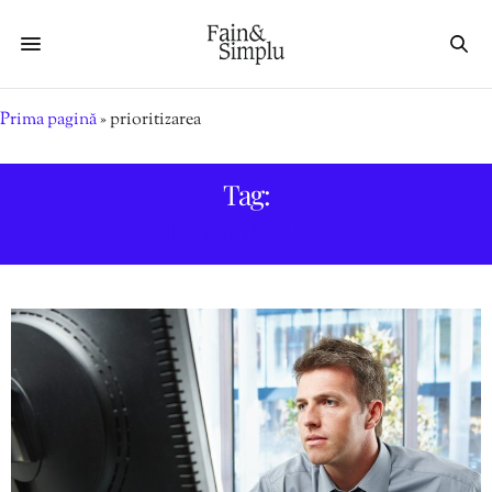
Prima pagină
»
prioritizarea
Tag:
PRIORITIZAREA