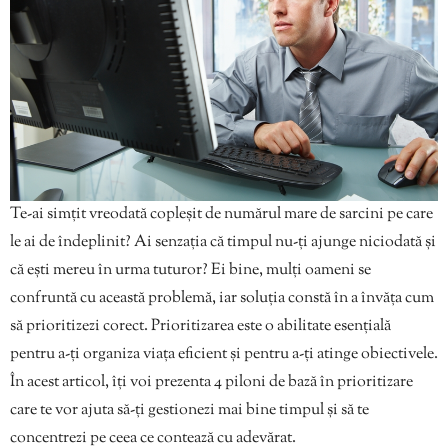
Te-ai simțit vreodată copleșit de numărul mare de sarcini pe care
le ai de îndeplinit? Ai senzația că timpul nu-ți ajunge niciodată și
că ești mereu în urma tuturor? Ei bine, mulți oameni se
confruntă cu această problemă, iar soluția constă în a învăța cum
să prioritizezi corect. Prioritizarea este o abilitate esențială
pentru a-ți organiza viața eficient și pentru a-ți atinge obiectivele.
În acest articol, îți voi prezenta 4 piloni de bază în prioritizare
care te vor ajuta să-ți gestionezi mai bine timpul și să te
concentrezi pe ceea ce contează cu adevărat.