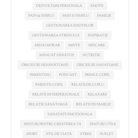
DEZVOLTARE PERSONALA
EMOTII
FAIN & SIMPLU
FAIN SI SIMPLU
FAMILIE
GESTIONAREA EMOTIILOR
GESTIONAREA STRESULUI
INSPIRATIE
MIHAI MORAR
MINTE
MISCARE
MÂNCAT SĂNĂTOS
NUTRITIE
OBICEIURI NESĂNĂTOASE
OBICEIURI SANATOASE
PARENTING
PODCAST
PRIMUL COPIL
PĂRINTE-COPIL
RELATII DE CUPLU
RELATII INTERPERSONALE
RELAXARE
RELAȚIE SĂNĂTOASĂ
RELAȚII DE FAMILIE
SANATATE EMOTIONALA
SFATURI PENTRU CREȘTEREA TA
SFATURI UTILE
SPORT
STIL DE VIAȚĂ
STRES
SUFLET