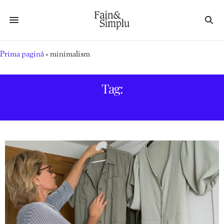
Prima pagină
»
minimalism
Tag:
MINIMALISM