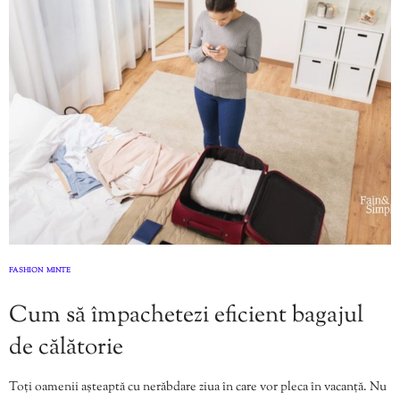
FASHION
MINTE
,
Cum să împachetezi eficient bagajul
de călătorie
Toți oamenii așteaptă cu nerăbdare ziua în care vor pleca în vacanță. Nu