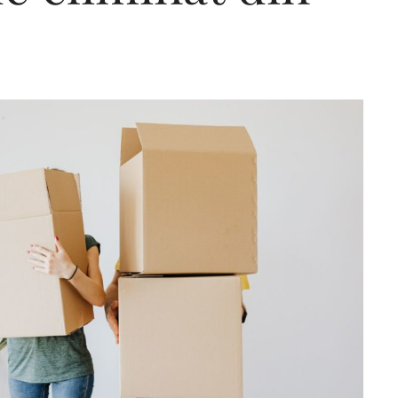
Editorial Miha
Morar: CUM L-
SALVAT PE FĂ
FRUMOS