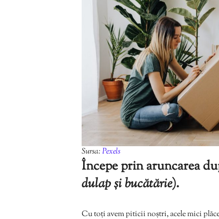
Sursa:
Pexels
Începe prin aruncarea dupl
dulap și bucătărie
).
Cu toți avem piticii noștri, acele mici plăc