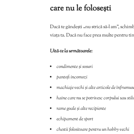
care nu le folosești
Dacă te gândești „nu strică să-l am”, schimb
viața ta. Dacă nu face prea multe pentru tin
Uită-te la următoarele:
condimente și sosuri
pantofi incomozi
machiaje vechi și alte articole de înfrumus
haine care nu se potrivesc corpului sau stil
rame goale și alte recipiente
echipament de sport
chestii folositoare pentru un hobby vechi