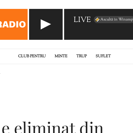
LIVE
Ascultă în Winamp
CLUB PENTRU
MINTE
TRUP
SUFLET
a
de eliminat din