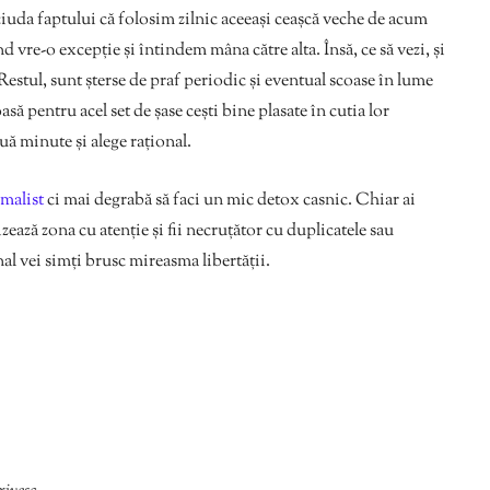
 ciuda faptului că folosim zilnic aceeași ceașcă veche de acum
d vre-o excepție și întindem mâna către alta. Însă, ce să vezi, și
 Restul, sunt șterse de praf periodic și eventual scoase în lume
să pentru acel set de șase cești bine plasate în cutia lor
ouă minute și alege rațional.
imalist
ci mai degrabă să faci un mic detox casnic. Chiar ai
zează zona cu atenție și fii necruțător cu duplicatele sau
nal vei simți brusc mireasma libertății.