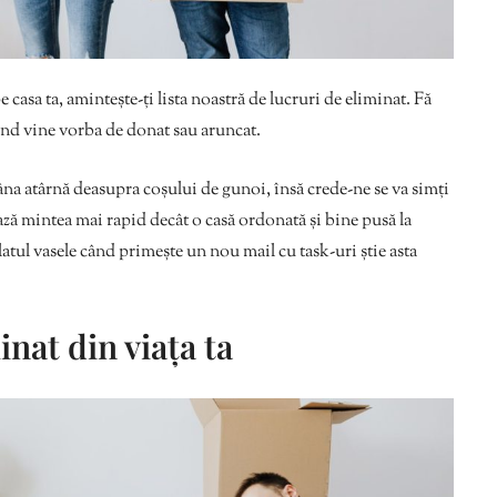
asa ta, amintește-ți lista noastră de lucruri de eliminat. Fă
 când vine vorba de donat sau aruncat.
âna atârnă deasupra coșului de gunoi, însă crede-ne se va simți
ză mintea mai rapid decât o casă ordonată și bine pusă la
atul vasele când primește un nou mail cu task-uri știe asta
inat din viața ta