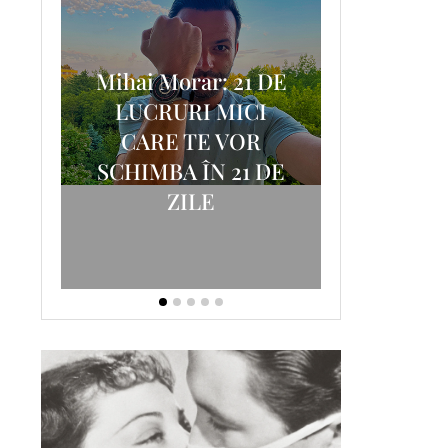
Mihai Morar: 21 DE
i
LUCRURI MICI
AM
SCRISOA
CARE TE VOR
T-
FOSTUL
SCHIMBA ÎN 21 DE
ZILE