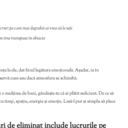
cruri pe care mai degrabă ai vrea să le uiți
re tine transpuse în obiecte
nța la ele, dat fiind legătura emoțională. Așadar, ia în
bservă cum sau dacă atmosfera se schimbă.
t o mulțime de bani, gândește-te că ai plătit suficient. De ce să
cu timp, spațiu, energie și emoție. Lasă-l pur și simplu să plece
ri de eliminat include lucrurile pe