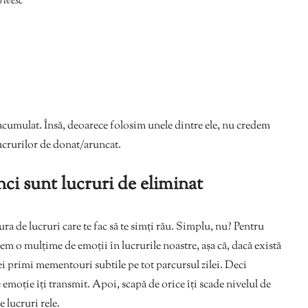
rivesc
 acumulat. Însă, deoarece folosim unele dintre ele, nu credem
ucrurilor de donat/aruncat.
unci sunt lucruri de eliminat
ura de lucruri care te fac să te simți rău. Simplu, nu? Pentru
vem o mulțime de emoții în lucrurile noastre, așa că, dacă există
, vei primi mementouri subtile pe tot parcursul zilei. Deci
e emoție îți transmit. Apoi, scapă de orice îți scade nivelul de
 lucruri rele.