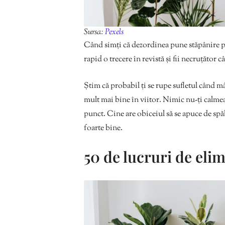
Sursa:
Pexels
Când simți că dezordinea pune stăpânire pe c
rapid o trecere în revistă și fii necruțător
Știm că probabil ți se rupe sufletul când m
mult mai bine în viitor. Nimic nu-ți calmea
punct. Cine are obiceiul să se apuce de spăl
foarte bine.
50 de lucruri de elim