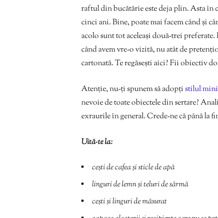
raftul din bucătărie este deja plin. Asta în
cinci ani. Bine, poate mai facem când și cân
acolo sunt tot aceleași două-trei preferate.
când avem vre-o vizită, nu atât de pretențioa
cartonată. Te regăsești aici? Fii obiectiv d
Atenție, nu-ți spunem să adopți
stilul min
nevoie de toate obiectele din sertare? Anali
exraurile în general. Crede-ne că până la fi
Uită-te la:
cești de cafea și sticle de apă
linguri de lemn și teluri de sârmă
cești și linguri de măsurat