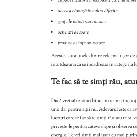
capace aleatorii și recipiente care nu se pot
aceeași cămașă în culori diferite
genți de mână sau rucsace
ochelari de soare
produse de înfrumusețare
Acestea sunt unele dintre cele mai ușor de
întotdeauna că se încadrează în categoria l
Te fac să te simți rău, at
Dacă vrei să te simți bine, nu te mai înconj
unii da, pentru alții nu. Adevărul este că a
lucruri care te fac să te simți rău sau trist
privește-le pentru câteva clipe și observă c
energie. Te vei simți mai ușor cu mai puține