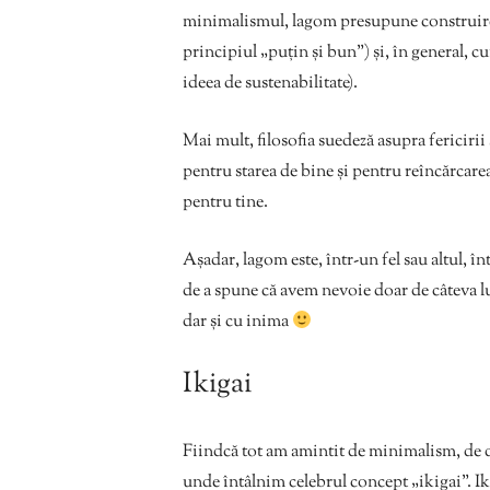
minimalismul, lagom presupune construirea
principiul „puțin și bun”) și, în general, c
ideea de sustenabilitate).
Mai mult, filosofia suedeză asupra fericirii
pentru starea de bine și pentru reîncărcarea
pentru tine.
Așadar, lagom este, într-un fel sau altul, în
de a spune că avem nevoie doar de câteva luc
dar și cu inima
Ikigai
Fiindcă tot am amintit de minimalism, de 
unde întâlnim celebrul concept „ikigai”. Iki