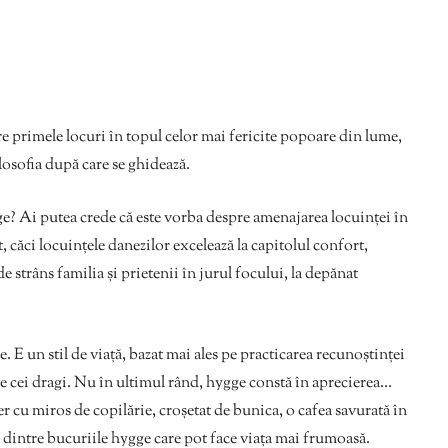
e primele locuri în topul celor mai fericite popoare din lume,
filosofia după care se ghidează.
ge? Ai putea crede că este vorba despre amenajarea locuinței în
at, căci locuințele danezilor excelează la capitolul confort,
 strâns familia și prietenii în jurul focului, la depănat
 E un stil de viață, bazat mai ales pe practicarea recunoștinței
e cei dragi. Nu în ultimul rând, hygge constă în aprecierea…
r cu miros de copilărie, croșetat de bunica, o cafea savurată în
 dintre bucuriile hygge care pot face viața mai frumoasă.