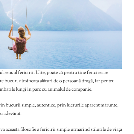
l sens al fericirii. Uite, poate că pentru tine fericirea se
te bucuri dimineața alături de o persoană dragă, iar pentru
plimbările lungi în parc cu animalul de companie.
prin bucurii simple, autentice, prin lucrurile aparent mărunte,
cu adevărat.
această filosofie a fericirii simple urmărind stilurile de viață