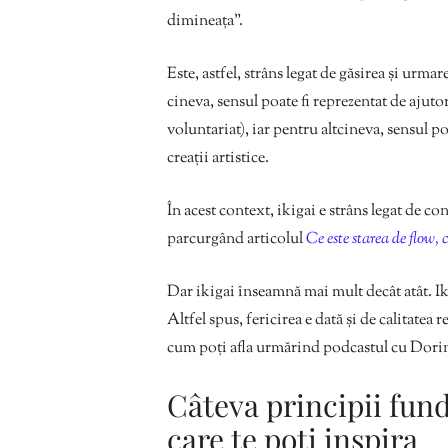
dimineața”.
Este, astfel, strâns legat de găsirea și urmar
cineva, sensul poate fi reprezentat de ajutor
voluntariat), iar pentru altcineva, sensul po
creații artistice.
În acest context, ikigai e strâns legat de co
parcurgând articolul
Ce este starea de flow, c
Dar ikigai înseamnă mai mult decât atât. Ik
Altfel spus, fericirea e dată și de calitatea 
cum poți afla urmărind podcastul cu Dorin B
Câteva principii fund
care te poți inspira