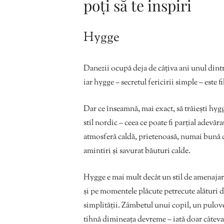
poți să te inspiri
Hygge
Danezii ocupă deja de câțiva ani unul dintr
iar hygge – secretul fericirii simple – este 
Dar ce înseamnă, mai exact, să trăiești hyg
stil nordic – ceea ce poate fi parțial adevăr
atmosferă caldă, prietenoasă, numai bună de
amintiri și savurat băuturi calde.
Hygge e mai mult decât un stil de amenajare.
și pe momentele plăcute petrecute alături d
simplității. Zâmbetul unui copil, un pulove
tihnă dimineața devreme – iată doar câteva