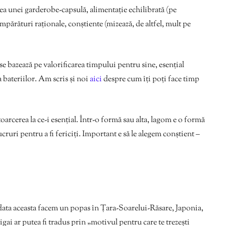
 unei garderobe-capsulă, alimentație echilibrată (pe
umpărături raționale, conștiente (mizează, de altfel, mult pe
 se bazează pe valorificarea timpului pentru sine, esențial
 bateriilor. Am scris și noi
aici
despre cum îți poți face timp
toarcerea la ce-i esențial. Într-o formă sau alta, lagom e o formă
ruri pentru a fi fericiți. Important e să le alegem conștient –
data aceasta facem un popas în Țara-Soarelui-Răsare, Japonia,
gai ar putea fi tradus prin „motivul pentru care te trezești