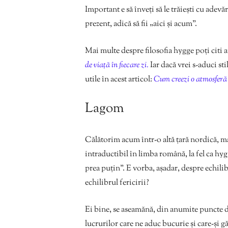
Important e să înveți să le trăiești cu adevă
prezent, adică să fii „aici și acum”.
Mai multe despre filosofia hygge poți citi a
de viață în fiecare zi.
Iar dacă vrei s-aduci st
utile în acest articol:
Cum creezi o atmosferă 
Lagom
Călătorim acum într-o altă țară nordică, ma
intraductibil în limba română, la fel ca hygg
prea puțin”. E vorba, așadar, despre echil
echilibrul fericirii?
Ei bine, se aseamănă, din anumite puncte 
lucrurilor care ne aduc bucurie și care-și găs