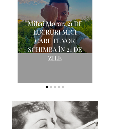
Mihai Morar: 21 DE
i
LUCRURI MICI
AM
SCRISOA
CARE TE VOR
T-
FOSTUL
SCHIMBA ÎN 21 DE
ZILE