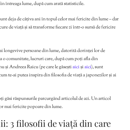
in întreaga lume, după cum arată statisticile.
sunt deja de câțiva ani în topul celor mai fericite din lume – dar
ure de viață și să transforme fiecare zi într-o sursă de fericire
mai longevive persoane din lume, datorită dorinței lor de
la o comunitate, lucruri care, după cum poți afla din
u și Andreea Raicu (pe care le găsești
aici
și
aici
), sunt
um te-ai putea inspira din filosofia de viață a japonezilor și ai
poți găsi răspunsurile parcurgând articolul de azi. Un articol
celor mai fericite popoare din lume.
i: 3 filosofii de viață din care