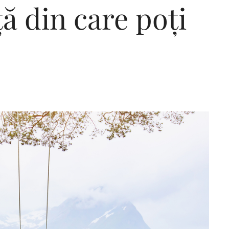
ață din care poți
Editorial Miha
Morar: CUM L-
SALVAT PE FĂ
FRUMOS