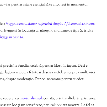
rat – iar pentru asta, e esențial să te ancorezi în momentul
ici:
Hygge, secretul danez al fericirii simple. Află cum să te bucuri
ilul hygge și în locuința ta, găsești o mulțime de tips & tricks
hygge în casa ta.
i precis în Suedia, celebră pentru filosofia
lagom.
Deși e
e, lagom ar putea fi totuși descris astfel: „nici prea mult, nici
ibru, despre moderație. Dar ce înseamnă pentru suedezi
de vedere, cu
minimalismul
: constă, printre altele, în păstrarea
esc un loc și un sens firesc, natural în viața noastră. La fel ca