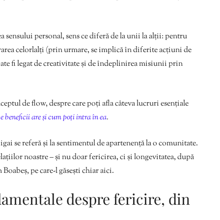
ea sensului personal, sens ce diferă de la unii la alții: pentru
area celorlalți (prin urmare, se implică în diferite acțiuni de
ate fi legat de creativitate și de îndeplinirea misiunii prin
nceptul de flow, despre care poți afla câteva lucruri esențiale
e beneficii are și cum poți intra în ea
.
igai se referă și la sentimentul de apartenență la o comunitate.
relațiilor noastre – și nu doar fericirea, ci și longevitatea, după
oabeș, pe care-l găsești chiar aici.
amentale despre fericire, din