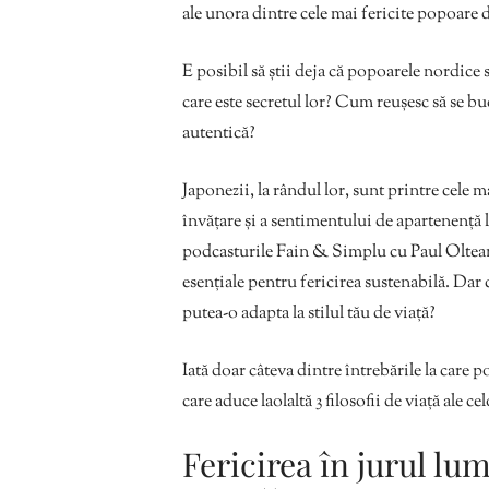
ale unora dintre cele mai fericite popoare d
E posibil să știi deja că popoarele nordice 
care este secretul lor? Cum reușesc să se buc
autentică?
Japonezii, la rândul lor, sunt printre cele 
învățare și a sentimentului de apartenență 
podcasturile Fain & Simplu cu Paul Oltean
esențiale pentru fericirea sustenabilă. Dar c
putea-o adapta la stilul tău de viață?
Iată doar câteva dintre întrebările la care 
care aduce laolaltă 3 filosofii de viață ale 
Fericirea în jurul lumi