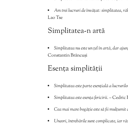
Am trei lucruri de învățat: simplitatea, r
Lao Tse
Simplitatea-n artă
Simplitatea nu este un țel în artă, dar ajun
Constantin Brâncuși
Esența simplității
Simplitatea este parte esențială a lucruril
Simplitatea este esența fericirii.
– Cedric 
Cea mai mare bogăție este să fii mulțumit 
Uneori, întrebările sunt complicate, iar ră