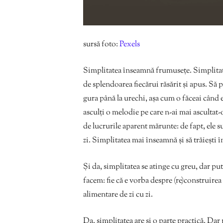
sursă foto:
Pexels
Simplitatea înseamnă frumusețe. Simplitate
de splendoarea fiecărui răsărit și apus. Să po
gura până la urechi, așa cum o făceai când e
asculți o melodie pe care n-ai mai ascultat
de lucrurile aparent mărunte: de fapt, ele su
zi. Simplitatea mai înseamnă și să trăiești î
Și da, simplitatea se atinge cu greu, dar pu
facem: fie că e vorba despre (re)construirea
alimentare de zi cu zi.
Da, simplitatea are și o parte practică. Dar 