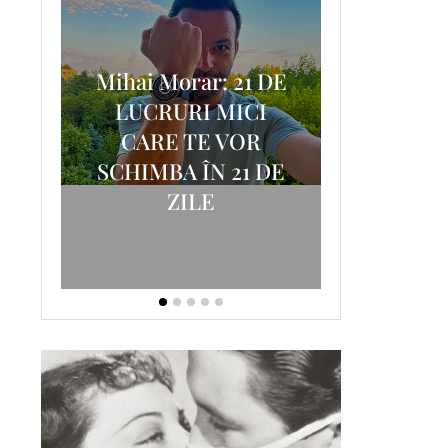
Mihai Morar: 21 DE
i
LUCRURI MICI
AM
SCRISOA
CARE TE VOR
T-
FOSTUL
SCHIMBA ÎN 21 DE
ZILE