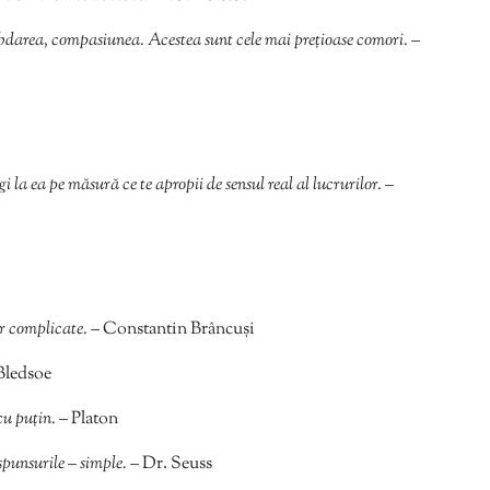
ăbdarea, compasiunea. Acestea sunt cele mai prețioase comori.
–
gi la ea pe măsură ce te apropii de sensul real al lucrurilor.
–
or complicate.
– Constantin Brâncuși
Bledsoe
cu puțin.
– Platon
spunsurile – simple.
– Dr. Seuss