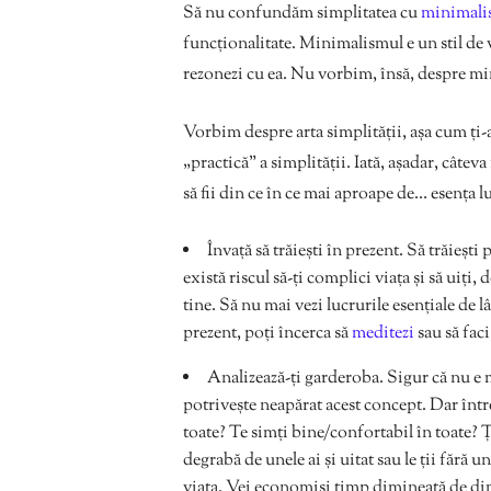
Să nu confundăm simplitatea cu
minimali
funcționalitate. Minimalismul e un stil de vi
rezonezi cu ea. Nu vorbim, însă, despre mi
Vorbim despre arta simplității, așa cum ți
„practică” a simplității. Iată, așadar, câtev
să fii din ce în ce mai aproape de… esența l
Învață să trăiești în prezent. Să trăiești
există riscul să-ți complici viața și să uiți, 
tine. Să nu mai vezi lucrurile esențiale de l
prezent, poți încerca să
meditezi
sau să fac
Analizează-ți garderoba. Sigur că nu e 
potrivește neapărat acest concept. Dar între
toate? Te simți bine/confortabil în toate? Ț
degrabă de unele ai și uitat sau le ții fără 
viața. Vei economisi timp dimineață de dimi