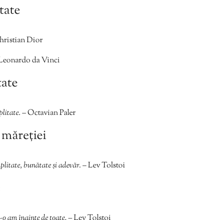
tate
hristian Dior
Leonardo da Vinci
tate
plitate.
– Octavian Paler
 măreției
plitate, bunătate și adevăr.
– Lev Tolstoi
e
s-o am înainte de toate.
– Lev Tolstoi