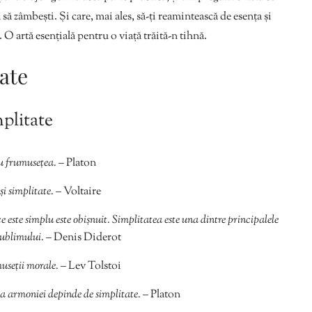
ă să zâmbești. Și care, mai ales, să-ți reamintească de esența și
ă. O artă esențială pentru o viață trăită-n tihnă.
tate
plitate
u frumusețea.
– Platon
i simplitate.
– Voltaire
ce este simplu este obișnuit. Simplitatea este una dintre principalele
 sublimului.
– Denis Diderot
museții morale.
– Lev Tolstoi
i a armoniei depinde de simplitate.
– Platon