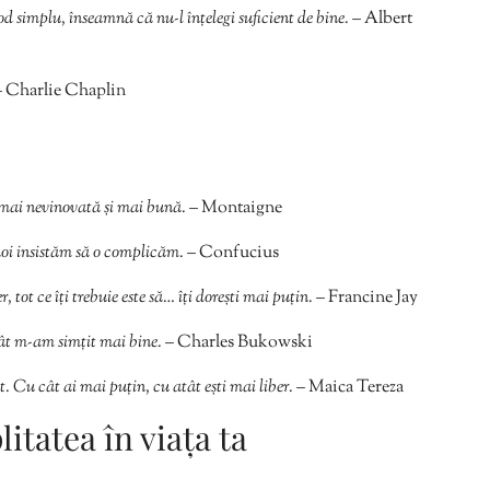
d simplu, înseamnă că nu-l înțelegi suficient de bine.
– Albert
– Charlie Chaplin
, mai nevinovată și mai bună.
– Montaigne
 noi insistăm să o complicăm.
– Confucius
r, tot ce îți trebuie este să… îți dorești mai puțin.
– Francine Jay
ât m-am simțit mai bine.
– Charles Bukowski
. Cu cât ai mai puțin, cu atât ești mai liber.
– Maica Tereza
tatea în viața ta