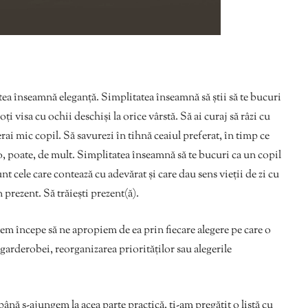
a înseamnă eleganță. Simplitatea înseamnă să știi să te bucuri
ți visa cu ochii deschiși la orice vârstă. Să ai curaj să râzi cu
rai mic copil. Să savurezi în tihnă ceaiul preferat, în timp ce
-o, poate, de mult. Simplitatea înseamnă să te bucuri ca un copil
nt cele care contează cu adevărat și care dau sens vieții de zi cu
n prezent. Să trăiești prezent(ă).
tem începe să ne apropiem de ea prin fiecare alegere pe care o
 garderobei, reorganizarea priorităților sau alegerile
până s-ajungem la acea parte practică, ți-am pregătit o listă cu