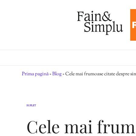
Prima pagină
»
Blog
»
Cele mai frumoase citate despre si
SUFLET
Cele mai frum