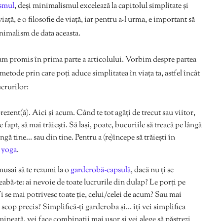
smul
, deși minimalismul excelează la capitolul simplitate și
ață, e o filosofie de viață, iar pentru a-l urma, e important să
nimalism de data aceasta.
-am promis în prima parte a articolului. Vorbim despre partea
a metode prin care poți aduce simplitatea în viața ta, astfel încât
ucrurilor:
 prezent(ă). Aici și acum. Când te tot agăți de trecut sau viitor,
de fapt, să mai trăiești. Să lași, poate, bucuriile să treacă pe lângă
ângă tine… sau din tine. Pentru a (re)începe să trăiești în
i
yoga
.
musai să te rezumi la o
garderobă-capsulă
, dacă nu ți se
abă-te: ai nevoie de toate lucrurile din dulap? Le porți pe
i se mai potrivesc toate ție, celui/celei de acum? Sau mai
un scop precis? Simplifică-ți garderoba și… îți vei simplifica
neață, vei face combinații mai ușor și vei alege să păstrezi