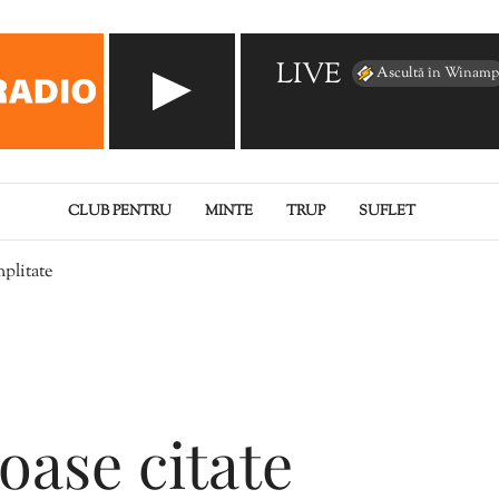
LIVE
Ascultă în Winamp
CLUB PENTRU
MINTE
TRUP
SUFLET
mplitate
oase citate