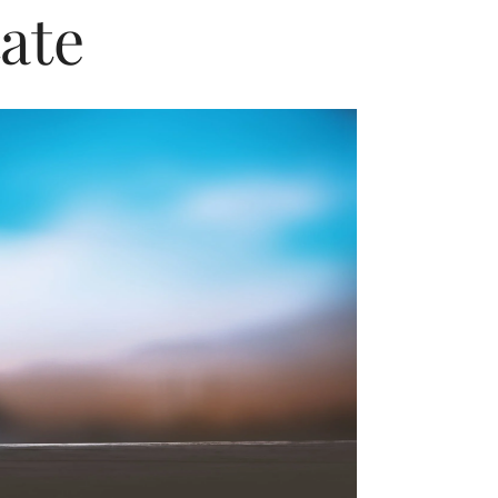
ate
Editorial Miha
Morar: CUM L-
SALVAT PE FĂ
FRUMOS