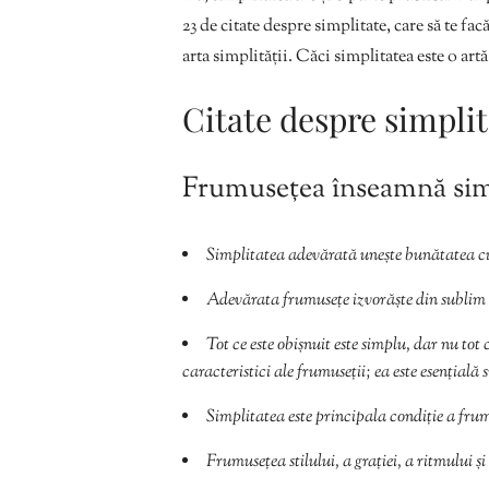
23 de citate despre simplitate, care să te fac
arta simplității. Căci simplitatea este o art
Citate despre simpli
Frumusețea înseamnă sim
Simplitatea adevărată unește bunătatea c
Adevărata frumusețe izvorăște din sublim ș
Tot ce este obișnuit este simplu, dar nu tot 
caracteristici ale frumuseții; ea este esențială
Simplitatea este principala condiție a fru
Frumusețea stilului, a grației, a ritmului ș