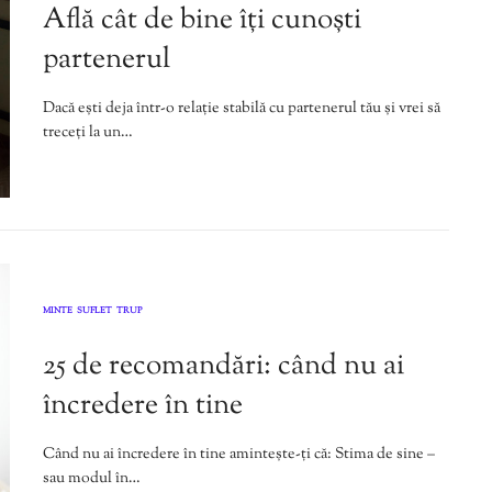
Află cât de bine îți cunoști
partenerul
Dacă ești deja într-o relație stabilă cu partenerul tău și vrei să
treceți la un…
MINTE
SUFLET
TRUP
,
,
25 de recomandări: când nu ai
încredere în tine
Când nu ai încredere în tine amintește-ți că: Stima de sine –
sau modul în…