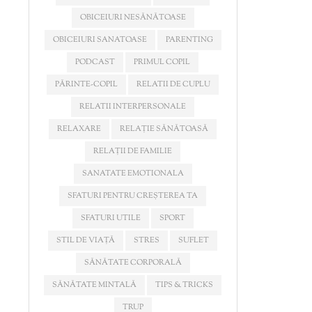
OBICEIURI NESĂNĂTOASE
OBICEIURI SANATOASE
PARENTING
PODCAST
PRIMUL COPIL
PĂRINTE-COPIL
RELATII DE CUPLU
RELATII INTERPERSONALE
RELAXARE
RELAȚIE SĂNĂTOASĂ
RELAȚII DE FAMILIE
SANATATE EMOTIONALA
SFATURI PENTRU CREȘTEREA TA
SFATURI UTILE
SPORT
STIL DE VIAȚĂ
STRES
SUFLET
SĂNĂTATE CORPORALĂ
SĂNĂTATE MINTALĂ
TIPS & TRICKS
TRUP