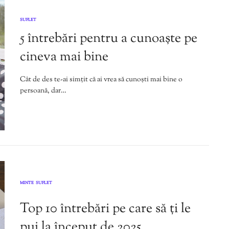
SUFLET
5 întrebări pentru a cunoaște pe
cineva mai bine
Cât de des te-ai simțit că ai vrea să cunoști mai bine o
persoană, dar…
MINTE
SUFLET
,
Top 10 întrebări pe care să ți le
pui la început de 2025