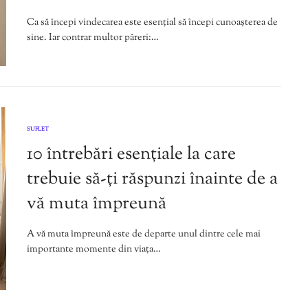
Ca să începi vindecarea este esențial să începi cunoașterea de
sine. Iar contrar multor păreri:…
SUFLET
10 întrebări esențiale la care
trebuie să-ți răspunzi înainte de a
vă muta împreună
A vă muta împreună este de departe unul dintre cele mai
importante momente din viața…