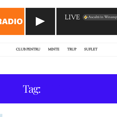
LIVE
Ascultă în Winamp
CLUB PENTRU
MINTE
TRUP
SUFLET
Tag:
ÎNTREBĂRI