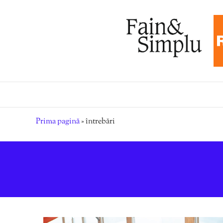
Prima pagină
»
întrebări