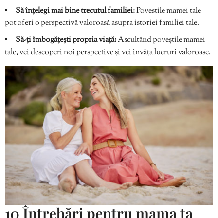
Să înțelegi mai bine trecutul familiei:
Povestile mamei tale
pot oferi o perspectivă valoroasă asupra istoriei familiei tale.
Să-ți îmbogățești propria viață:
Ascultând poveștile mamei
tale, vei descoperi noi perspective și vei învăța lucruri valoroase.
10 Întrebări pentru mama ta