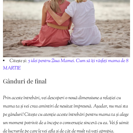
Citește și:
5 idei pentru Ziua Mamei. Cum să îți răsfeți mama de 8
MARTIE
Gânduri de final
Prin aceste întrebări, vei descoperi o nouă dimensiune a relației cu
mama ta și vei crea amintiri de neuitat împreună. Așadar, nu mai sta
pe gânduri! Citește cu atenție aceste întrebări pentru mama ta și alege
un moment potrivit de a începe o conversație sinceră cu ea. Vei fi uimit
de lucrurile pe care le vei afla și de cât de mult vă veți apropia.