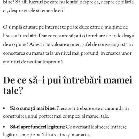
bine? Să afli lucruri pe care nu le știai despre ea, despre copilăria
ei, despre visele și temerile ei?
O simplă căutare pe internet te poate duce către o mulțime de
liste cu întrebări. Dar ce rost are să pui o întrebare doar de dragul
de a o pune? Adevărata valoare a unei astfel de conversații stă în
conectarea cu mama ta la un nivel mai profund, în crearea unor
amintiri de neuitat împreună.
De ce să-i pui întrebări mamei
tale?
Să o cunoști mai bine:
Fiecare întrebare este o cărămidă în
construirea unui portret mai complex al mamei tale.
Să-ți aprofundezi legătura:
Conversațiile sincere întăresc
legătura emoțională dintre tine și mama ta.