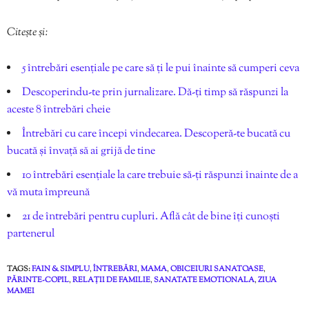
Citește și:
5 întrebări esențiale pe care să ți le pui înainte să cumperi ceva
Descoperindu-te prin jurnalizare. Dă-ți timp să răspunzi la
aceste 8 întrebări cheie
Întrebări cu care începi vindecarea. Descoperă-te bucată cu
bucată și învață să ai grijă de tine
10 întrebări esențiale la care trebuie să-ți răspunzi înainte de a
vă muta împreună
21 de întrebări pentru cupluri. Află cât de bine îți cunoști
partenerul
TAGS:
FAIN & SIMPLU
,
ÎNTREBĂRI
,
MAMA
,
OBICEIURI SANATOASE
,
PĂRINTE-COPIL
,
RELAȚII DE FAMILIE
,
SANATATE EMOTIONALA
,
ZIUA
MAMEI