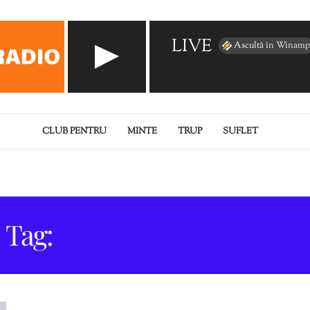
LIVE
Ascultă în Winamp
CLUB PENTRU
MINTE
TRUP
SUFLET
Tag:
FRICA DE ABANDON