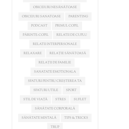
OBICEIURI NESĂNĂTOASE
OBICEIURI SANATOASE
PARENTING
PODCAST
PRIMUL COPIL
PĂRINTE-COPIL
RELATII DE CUPLU
RELATII INTERPERSONALE
RELAXARE
RELAȚIE SĂNĂTOASĂ
RELAȚII DE FAMILIE
SANATATE EMOTIONALA
SFATURI PENTRU CREȘTEREA TA
SFATURI UTILE
SPORT
STIL DE VIAȚĂ
STRES
SUFLET
SĂNĂTATE CORPORALĂ
SĂNĂTATE MINTALĂ
TIPS & TRICKS
TRUP