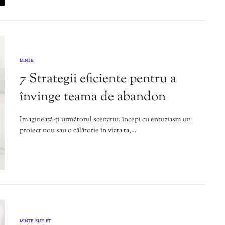
MINTE
7 Strategii eficiente pentru a
învinge teama de abandon
Imaginează-ți următorul scenariu: începi cu entuziasm un
proiect nou sau o călătorie în viața ta,…
MINTE
SUFLET