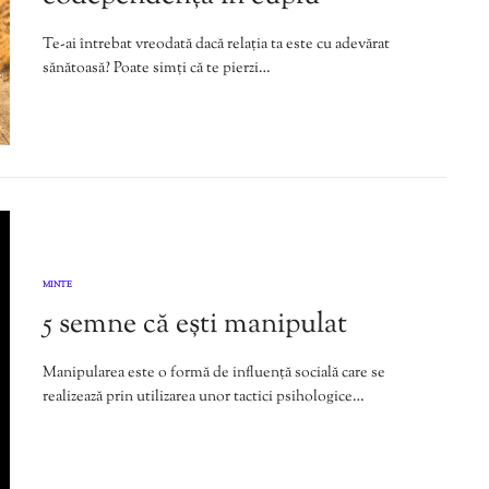
Te-ai întrebat vreodată dacă relația ta este cu adevărat
sănătoasă? Poate simți că te pierzi…
MINTE
5 semne că ești manipulat
Manipularea este o formă de influență socială care se
realizează prin utilizarea unor tactici psihologice…