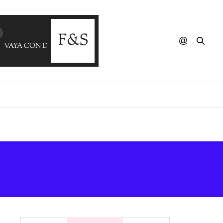
VAYA CON DIOS - Stay With Me (Dimitris C Skiadas Bye Bos