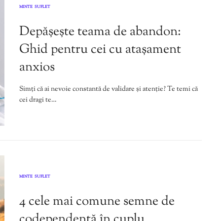
MINTE
SUFLET
,
Depășește teama de abandon:
Ghid pentru cei cu atașament
anxios
Simți că ai nevoie constantă de validare și atenție? Te temi că
cei dragi te…
MINTE
SUFLET
,
4 cele mai comune semne de
codependență în cuplu