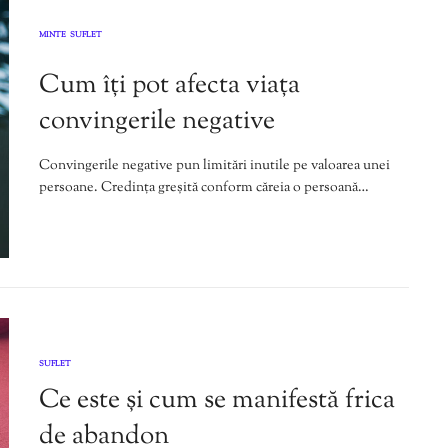
MINTE
SUFLET
,
Cum îți pot afecta viața
convingerile negative
Convingerile negative pun limitări inutile pe valoarea unei
persoane. Credința greșită conform căreia o persoană…
SUFLET
Ce este și cum se manifestă frica
de abandon