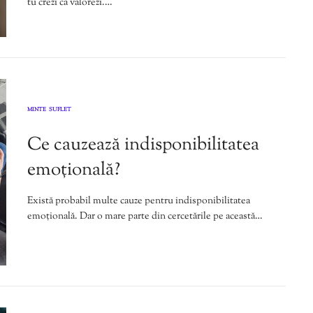
tu crezi că valorezi.…
MINTE
SUFLET
,
Ce cauzează indisponibilitatea
emoțională?
Există probabil multe cauze pentru indisponibilitatea
emoțională. Dar o mare parte din cercetările pe această…