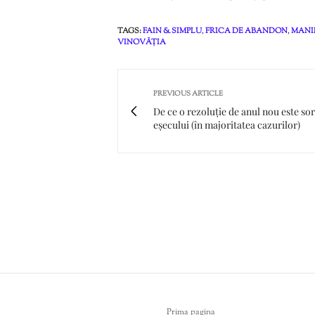
TAGS:
FAIN & SIMPLU
,
FRICA DE ABANDON
,
MANI
VINOVĂȚIA
PREVIOUS ARTICLE
De ce o rezoluție de anul nou este sor
eșecului (în majoritatea cazurilor)
Prima pagina