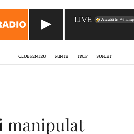
LIVE
Ascultă în Winamp
CLUB PENTRU
MINTE
TRUP
SUFLET
i manipulat