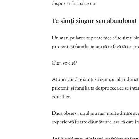
dispus să faci și ce nu.
Te simți singur sau abandonat
Un manipulator te poate face să te simți si
prietenii și familia ta sau să te facă să te s
Cum rezolvi?
Atunci când te simți singur sau abandonat, 
prietenii și familia ta despre ceea ce se în
consilier.
Dacă observi unul sau mai multe dintre aces
experiență foarte dăunătoare, așa că este im
Iată câteva sfaturi suplimentar