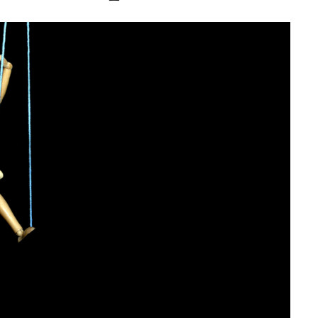
Editorial Miha
Morar: CUM L-
SALVAT PE FĂ
FRUMOS