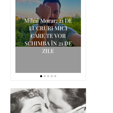
Mihai Morar: 21 DE
i
LUCRURI MICI
AM
SCRISOA
CARE TE VOR
T-
FOSTUL
SCHIMBA ÎN 21 DE
ZILE