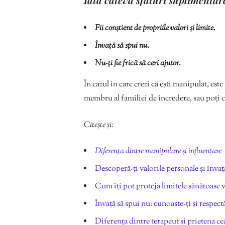
Fii conștient de propriile valori și limite.
Învață să spui nu.
Nu-ți fie frică să ceri ajutor.
În cazul în care crezi că ești manipulat, est
membru al familiei de încredere, sau poți c
Citește și:
Diferența dintre manipulare și influențare
Descoperă-ți valorile personale și învață
Cum îți pot proteja limitele sănătoase v
Învață să spui nu: cunoaște-ți și respectă
Diferența dintre terapeut și prietena c