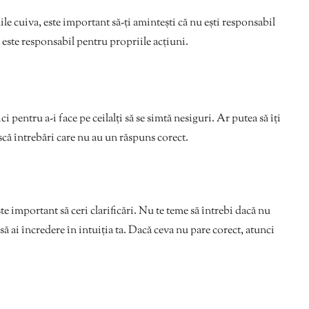
le cuiva, este important să-ți amintești că nu ești responsabil
 este responsabil pentru propriile acțiuni.
i pentru a-i face pe ceilalți să se simtă nesiguri. Ar putea să îți
scă întrebări care nu au un răspuns corect.
e important să ceri clarificări. Nu te teme să întrebi dacă nu
ă ai încredere în intuiția ta. Dacă ceva nu pare corect, atunci