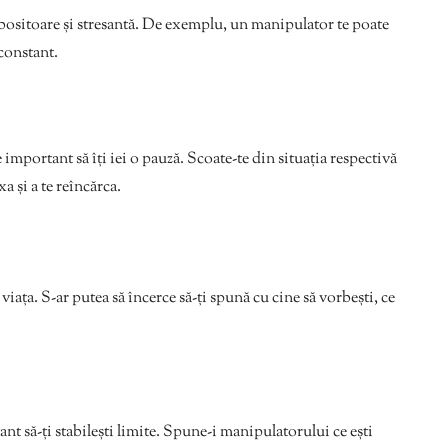
bositoare și stresantă. De exemplu, un manipulator te poate
constant.
 important să îți iei o pauză. Scoate-te din situația respectivă
a și a te reîncărca.
iața. S-ar putea să încerce să-ți spună cu cine să vorbești, ce
nt să-ți stabilești limite. Spune-i manipulatorului ce ești