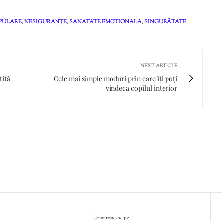
PULARE
,
NESIGURANȚE
,
SANATATE EMOTIONALA
,
SINGURĂTATE
,
NEXT ARTICLE
tită
Cele mai simple moduri prin care îți poți
vindeca copilul interior
Urmareste-ne pe