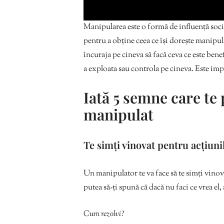
Manipularea este o formă de influență social
pentru a obține ceea ce își dorește manipula
încuraja pe cineva să facă ceva ce este benef
a exploata sau controla pe cineva. Este impo
Iată 5 semne care te p
manipulat
Te simți vinovat pentru acțiunil
Un manipulator te va face să te simți vinov
putea să-ți spună că dacă nu faci ce vrea el,
Cum rezolvi?