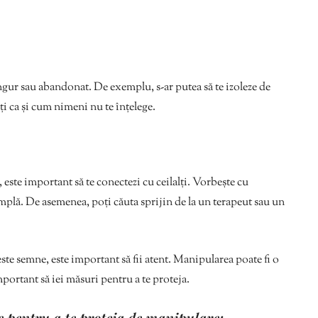
ngur sau abandonat. De exemplu, s-ar putea să te izoleze de
imți ca și cum nimeni nu te înțelege.
este important să te conectezi cu ceilalți. Vorbește cu
tâmplă. De asemenea, poți căuta sprijin de la un terapeut sau un
te semne, este important să fii atent. Manipularea poate fi o
portant să iei măsuri pentru a te proteja.
e pentru a te proteja de manipulare: