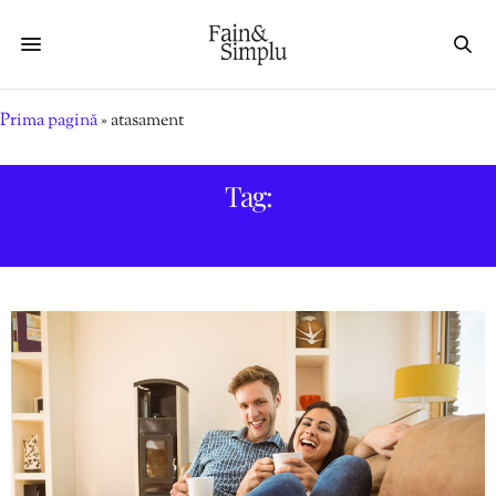
Prima pagină
»
atasament
Tag:
ATASAMENT