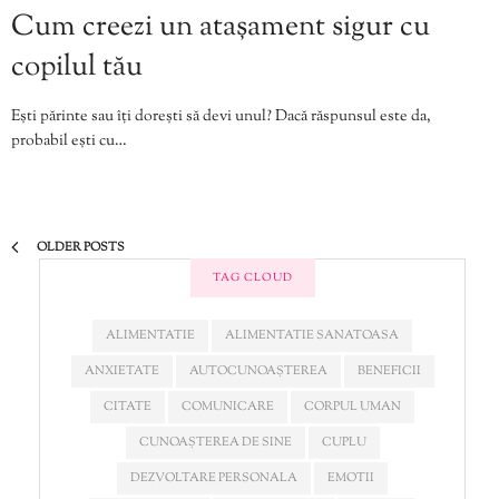
Cum creezi un atașament sigur cu
copilul tău
Ești părinte sau îți dorești să devi unul? Dacă răspunsul este da,
probabil ești cu…
OLDER POSTS
TAG CLOUD
ALIMENTATIE
ALIMENTATIE SANATOASA
ANXIETATE
AUTOCUNOAȘTEREA
BENEFICII
CITATE
COMUNICARE
CORPUL UMAN
CUNOAȘTEREA DE SINE
CUPLU
DEZVOLTARE PERSONALA
EMOTII