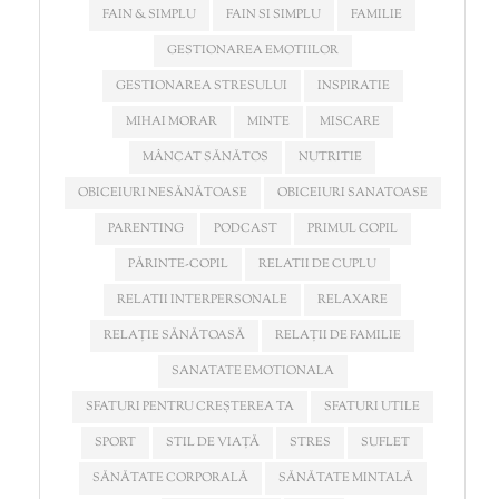
FAIN & SIMPLU
FAIN SI SIMPLU
FAMILIE
GESTIONAREA EMOTIILOR
GESTIONAREA STRESULUI
INSPIRATIE
MIHAI MORAR
MINTE
MISCARE
MÂNCAT SĂNĂTOS
NUTRITIE
OBICEIURI NESĂNĂTOASE
OBICEIURI SANATOASE
PARENTING
PODCAST
PRIMUL COPIL
PĂRINTE-COPIL
RELATII DE CUPLU
RELATII INTERPERSONALE
RELAXARE
RELAȚIE SĂNĂTOASĂ
RELAȚII DE FAMILIE
SANATATE EMOTIONALA
SFATURI PENTRU CREȘTEREA TA
SFATURI UTILE
SPORT
STIL DE VIAȚĂ
STRES
SUFLET
SĂNĂTATE CORPORALĂ
SĂNĂTATE MINTALĂ