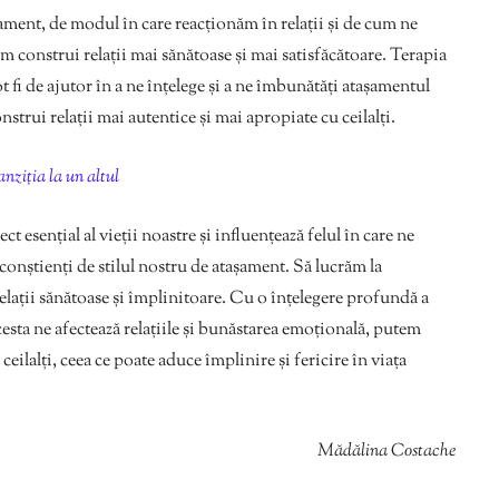
ament, de modul în care reacționăm în relații și de cum ne
 construi relații mai sănătoase și mai satisfăcătoare. Terapia
t fi de ajutor în a ne înțelege și a ne îmbunătăți atașamentul
trui relații mai autentice și mai apropiate cu ceilalți.
anziția la un altul
 esențial al vieții noastre și influențează felul în care ne
conștienți de stilul nostru de atașament. Să lucrăm la
elații sănătoase și împlinitoare. Cu o înțelegere profundă a
sta ne afectează relațiile și bunăstarea emoțională, putem
eilalți, ceea ce poate aduce împlinire și fericire în viața
Mădălina Costache