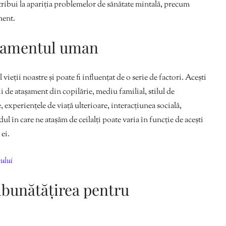
tribui la apariția problemelor de sănătate mintală, precum
ment.
așamentul uman
eții noastre și poate fi influențat de o serie de factori. Acești
i de atașament din copilărie, mediu familial, stilul de
 experiențele de viață ulterioare, interacțiunea socială,
ul în care ne atașăm de ceilalți poate varia în funcție de acești
ei.
tului
mbunătățirea pentru