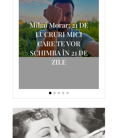
Mihai Morar: 21 DE
i
LUCRURI MICI
AM
SCRISOA
CARE TE VOR
T-
FOSTUL
SCHIMBA ÎN 21 DE
ZILE