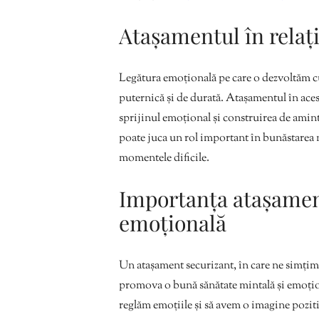
Atașamentul în relați
Legătura emoțională pe care o dezvoltăm cu p
puternică și de durată. Atașamentul în acest
sprijinul emoțional și construirea de amint
poate juca un rol important în bunăstarea 
momentele dificile.
Importanța atașament
emoțională
Un atașament securizant, în care ne simțim î
promova o bună sănătate mintală și emoți
reglăm emoțiile și să avem o imagine pozitiv