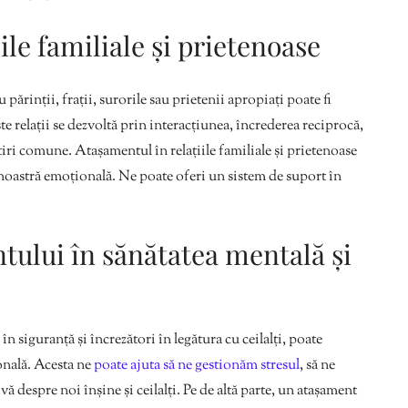
ile familiale și prietenoase
ărinții, frații, surorile sau prietenii apropiați poate fi
e relații se dezvoltă prin interacțiunea, încrederea reciprocă,
iri comune. Atașamentul în relațiile familiale și prietenoase
noastră emoțională. Ne poate oferi un sistem de suport în
ului în sănătatea mentală și
n siguranță și încrezători în legătura cu ceilalți, poate
onală. Acesta ne
poate ajuta să ne gestionăm stresul
, să ne
ă despre noi înșine și ceilalți. Pe de altă parte, un atașament