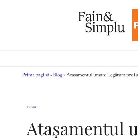
Prima pagină
»
Blog
»
Atașamentul uman: Legătura profun
SUFLET
Atașamentul 