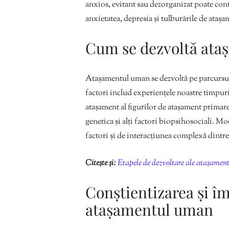
anxios, evitant sau dezorganizat poate con
anxietatea, depresia și tulburările de atașa
Cum se dezvoltă at
Atașamentul uman se dezvoltă pe parcursul vi
factori includ experiențele noastre timpuri
atașament al figurilor de atașament primare,
genetica și alți factori biopsihosociali. Mod
factori și de interacțiunea complexă dintre 
Citește și:
Etapele de dezvoltare ale atașamen
Conștientizarea și î
atașamentul uman