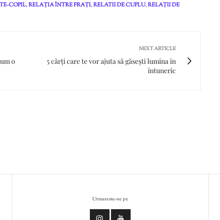
TE-COPIL
,
RELAȚIA ÎNTRE FRAȚI
,
RELATII DE CUPLU
,
RELAȚII DE
NEXT ARTICLE
cum o
5 cărți care te vor ajuta să găsești lumina în
întuneric
Urmareste-ne pe