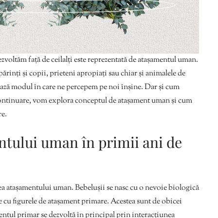
zvoltăm față de ceilalți este reprezentată de atașamentul uman.
părinți și copii, prieteni apropiați sau chiar și animalele de
ză modul în care ne percepem pe noi înșine. Dar și cum
 continuare, vom explora conceptul de atașament uman și cum
re.
tului uman în primii ani de
area atașamentului uman. Bebelușii se nasc cu o nevoie biologică
se cu figurele de atașament primare. Acestea sunt de obicei
mentul primar se dezvoltă în principal prin interacțiunea