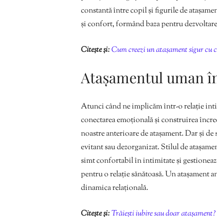
constantă între copil și figurile de atașam
și confort, formând baza pentru dezvoltare
Citește și:
Cum creezi un atașament sigur cu c
Atașamentul uman în 
Atunci când ne implicăm într-o relație inti
conectarea emoțională și construirea încred
noastre anterioare de atașament. Dar și de s
evitant sau dezorganizat. Stilul de atașame
simt confortabil în intimitate și gestionea
pentru o relație sănătoasă. Un atașament a
dinamica relațională.
Citește și:
Trăiești iubire sau doar atașament