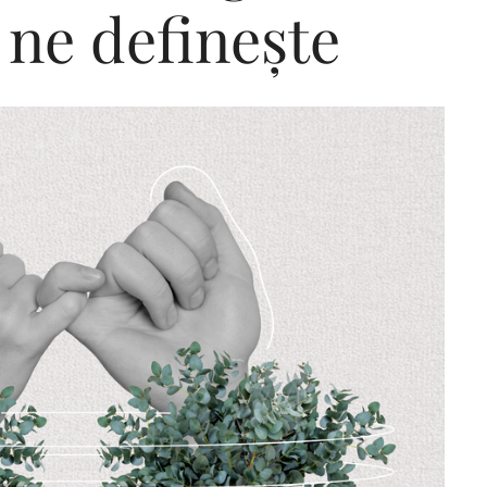
 ne definește
Editorial Miha
Morar: CUM L-
SALVAT PE FĂ
FRUMOS