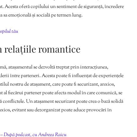
ent. Acesta oferă copilului un sentiment de siguranță, încredere
a sa emoțională și socială pe termen lung.
opilul tău
relațiile romantice
mă, atașamentul se dezvoltă treptat prin interacțiunea,
erii între parteneri. Acesta poate fi influențat de experiențele
tilul nostru de atașament, care poate fi securizant, anxios,
nt al fiecărui partener poate afecta modul în care comunică, se
ză conflictele. Un atașament securizant poate crea o bază solidă
nxios, evitant sau dezorganizat poate aduce provocări în
? – După podcast, cu Andreea Raicu