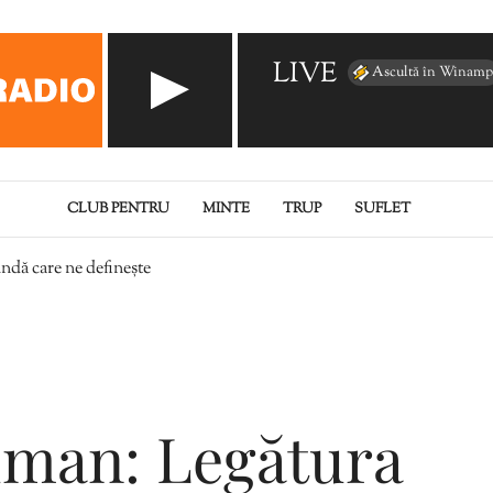
LIVE
Ascultă în Winamp
CLUB PENTRU
MINTE
TRUP
SUFLET
dă care ne definește
uman: Legătura