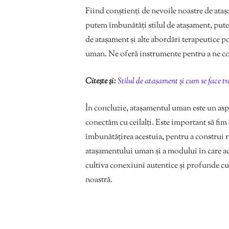
Fiind conștienți de nevoile noastre de ataș
putem îmbunătăți stilul de atașament, putem
de atașament și alte abordări terapeutice po
uman. Ne oferă instrumente pentru a ne cons
Citește și:
Stilul de atașament și cum se face tr
În concluzie, atașamentul uman este un aspect
conectăm cu ceilalți. Este important să fim 
îmbunătățirea acestuia, pentru a construi r
atașamentului uman și a modului în care ace
cultiva conexiuni autentice și profunde cu c
noastră.