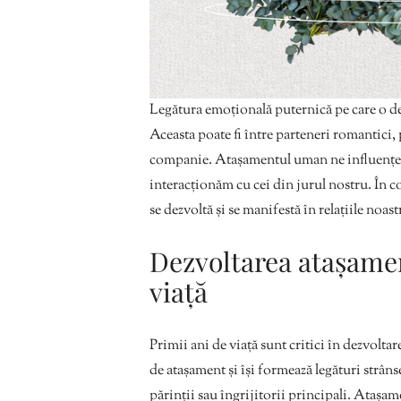
Legătura emoțională puternică pe care o de
Aceasta poate fi între parteneri romantici, 
companie. Atașamentul uman ne influențea
interacționăm cu cei din jurul nostru. În
se dezvoltă și se manifestă în relațiile noast
Dezvoltarea atașamen
viață
Primii ani de viață sunt critici în dezvolt
de atașament și își formează legături strân
părinții sau îngrijitorii principali. Atașa