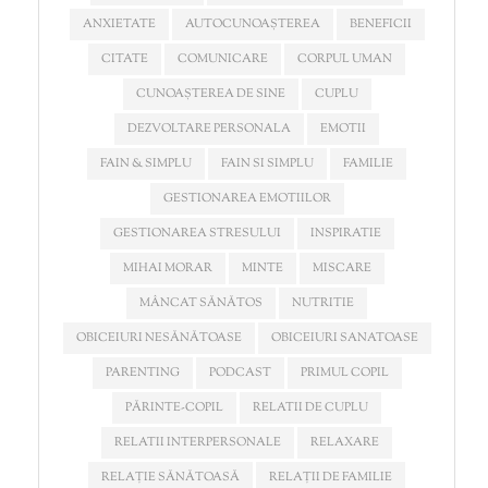
ANXIETATE
AUTOCUNOAȘTEREA
BENEFICII
CITATE
COMUNICARE
CORPUL UMAN
CUNOAȘTEREA DE SINE
CUPLU
DEZVOLTARE PERSONALA
EMOTII
FAIN & SIMPLU
FAIN SI SIMPLU
FAMILIE
GESTIONAREA EMOTIILOR
GESTIONAREA STRESULUI
INSPIRATIE
MIHAI MORAR
MINTE
MISCARE
MÂNCAT SĂNĂTOS
NUTRITIE
OBICEIURI NESĂNĂTOASE
OBICEIURI SANATOASE
PARENTING
PODCAST
PRIMUL COPIL
PĂRINTE-COPIL
RELATII DE CUPLU
RELATII INTERPERSONALE
RELAXARE
RELAȚIE SĂNĂTOASĂ
RELAȚII DE FAMILIE