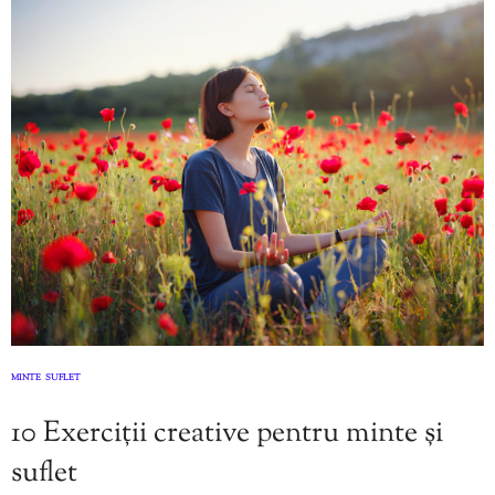
MINTE
SUFLET
,
10 Exerciții creative pentru minte și
suflet