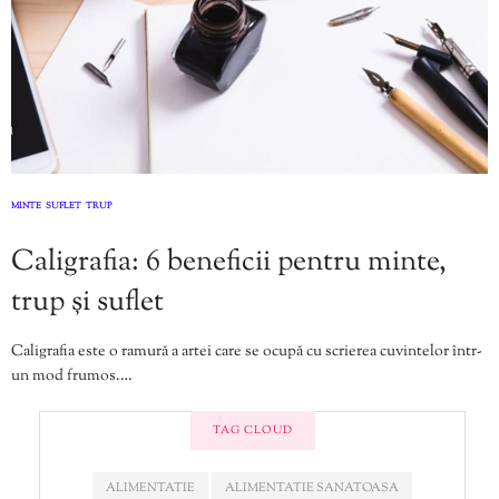
MINTE
SUFLET
TRUP
,
,
Caligrafia: 6 beneficii pentru minte,
trup și suflet
Caligrafia este o ramură a artei care se ocupă cu scrierea cuvintelor într-
un mod frumos.…
TAG CLOUD
ALIMENTATIE
ALIMENTATIE SANATOASA