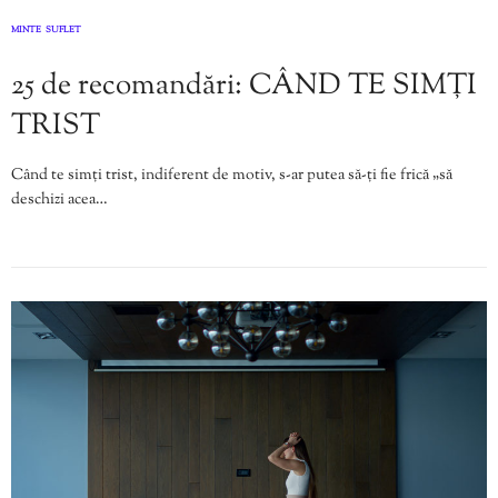
MINTE
SUFLET
,
25 de recomandări: CÂND TE SIMȚI
TRIST
Când te simți trist, indiferent de motiv, s-ar putea să-ți fie frică „să
deschizi acea…