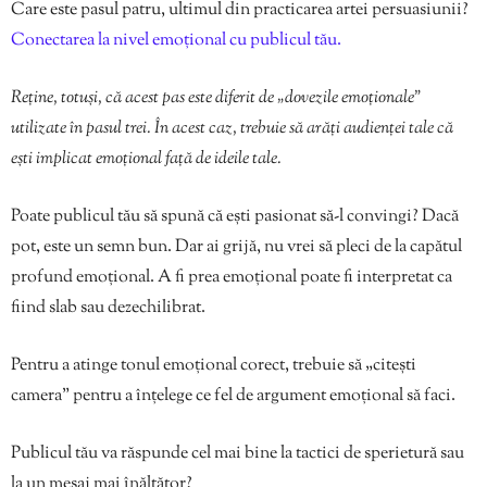
Care este pasul patru, ultimul din practicarea artei persuasiunii?
Conectarea la nivel emoțional cu publicul tău.
Reține, totuși, că acest pas este diferit de „dovezile emoționale”
utilizate în pasul trei. În acest caz, trebuie să arăți audienței tale că
ești implicat emoțional față de ideile tale.
Poate publicul tău să spună că ești pasionat să-l convingi? Dacă
pot, este un semn bun. Dar ai grijă, nu vrei să pleci de la capătul
profund emoțional. A fi prea emoțional poate fi interpretat ca
fiind slab sau dezechilibrat.
Pentru a atinge tonul emoțional corect, trebuie să „citești
camera” pentru a înțelege ce fel de argument emoțional să faci.
Publicul tău va răspunde cel mai bine la tactici de sperietură sau
la un mesaj mai înălțător?