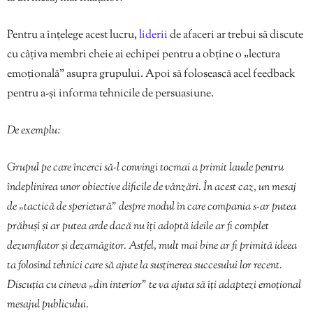
Pentru a înțelege acest lucru,
liderii
de afaceri ar trebui să discute
cu câțiva membri cheie ai echipei pentru a obține o „lectura
emoțională” asupra grupului. Apoi să folosească acel feedback
pentru a-și informa tehnicile de persuasiune.
De exemplu:
Grupul pe care încerci să-l convingi tocmai a primit laude pentru
îndeplinirea unor obiective dificile de vânzări. În acest caz, un mesaj
de „tactică de sperietură” despre modul în care compania s-ar putea
prăbuși și ar putea arde dacă nu îți adoptă ideile ar fi complet
dezumflator și dezamăgitor. Astfel, mult mai bine ar fi primită ideea
ta folosind tehnici care să ajute la susținerea succesului lor recent.
Discuția cu cineva „din interior” te va ajuta să îți adaptezi emoțional
mesajul publicului.