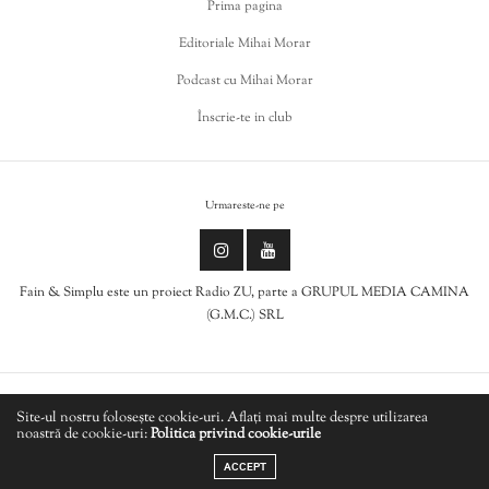
Prima pagina
Editoriale Mihai Morar
Podcast cu Mihai Morar
Înscrie-te in club
Urmareste-ne pe
Fain & Simplu este un proiect Radio ZU, parte a GRUPUL MEDIA CAMINA
(G.M.C.) SRL
Politica de cookies
Site-ul nostru folosește cookie-uri. Aflați mai multe despre utilizarea
noastră de cookie-uri:
Politica privind cookie-urile
LIVE
Politică de confidențialitate
ACCEPT
EMPIRE OF THE SUN - We Are The