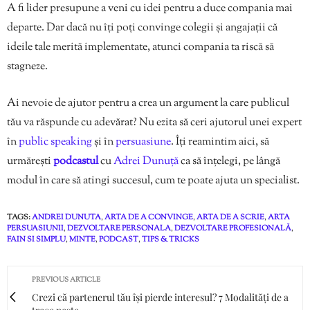
A fi lider presupune a veni cu idei pentru a duce compania mai
departe. Dar dacă nu îți poți convinge colegii și angajații că
ideile tale merită implementate, atunci compania ta riscă să
stagneze.
Ai nevoie de ajutor pentru a crea un argument la care publicul
tău va răspunde cu adevărat? Nu ezita să ceri ajutorul unei expert
în
public speaking
și în
persuasiune
. Îți reamintim aici, să
urmărești
podcastul
cu
Adrei Dunuță
ca să înțelegi, pe lângă
modul în care să atingi succesul, cum te poate ajuta un specialist.
TAGS:
ANDREI DUNUTA
,
ARTA DE A CONVINGE
,
ARTA DE A SCRIE
,
ARTA
PERSUASIUNII
,
DEZVOLTARE PERSONALA
,
DEZVOLTARE PROFESIONALĂ
,
FAIN SI SIMPLU
,
MINTE
,
PODCAST
,
TIPS & TRICKS
PREVIOUS ARTICLE
Crezi că partenerul tău își pierde interesul? 7 Modalități de a