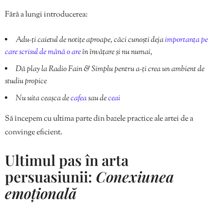
Fără a lungi introducerea:
Adu-ți caietul de notițe aproape, căci cunoști deja
importanța pe
care scrisul de mână o are
în învățare și nu numai,
Dă play la Radio Fain & Simplu pentru a-ți crea un ambient de
studiu propice
Nu uita ceașca de
cafea
sau de
ceai
Să începem cu ultima parte din bazele practice ale artei de a
convinge eficient.
Ultimul pas în arta
persuasiunii:
Conexiunea
emoțională