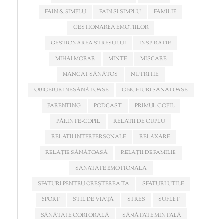
FAIN & SIMPLU
FAIN SI SIMPLU
FAMILIE
GESTIONAREA EMOTIILOR
GESTIONAREA STRESULUI
INSPIRATIE
MIHAI MORAR
MINTE
MISCARE
MÂNCAT SĂNĂTOS
NUTRITIE
OBICEIURI NESĂNĂTOASE
OBICEIURI SANATOASE
PARENTING
PODCAST
PRIMUL COPIL
PĂRINTE-COPIL
RELATII DE CUPLU
RELATII INTERPERSONALE
RELAXARE
RELAȚIE SĂNĂTOASĂ
RELAȚII DE FAMILIE
SANATATE EMOTIONALA
SFATURI PENTRU CREȘTEREA TA
SFATURI UTILE
SPORT
STIL DE VIAȚĂ
STRES
SUFLET
SĂNĂTATE CORPORALĂ
SĂNĂTATE MINTALĂ