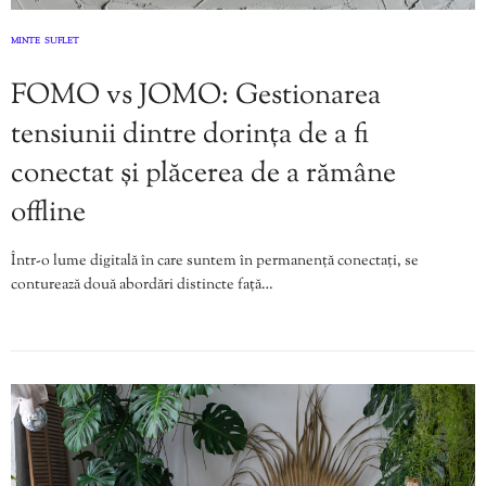
MINTE
SUFLET
,
FOMO vs JOMO: Gestionarea
tensiunii dintre dorința de a fi
conectat și plăcerea de a rămâne
offline
Într-o lume digitală în care suntem în permanență conectați, se
conturează două abordări distincte față…