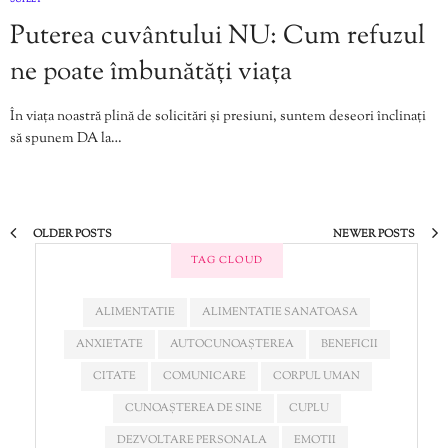
Puterea cuvântului NU: Cum refuzul
ne poate îmbunătăți viața
În viața noastră plină de solicitări și presiuni, suntem deseori înclinați
să spunem DA la…
OLDER POSTS
NEWER POSTS
TAG CLOUD
ALIMENTATIE
ALIMENTATIE SANATOASA
ANXIETATE
AUTOCUNOAȘTEREA
BENEFICII
CITATE
COMUNICARE
CORPUL UMAN
CUNOAȘTEREA DE SINE
CUPLU
DEZVOLTARE PERSONALA
EMOTII