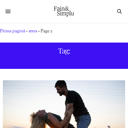
Prima pagină
»
stres
»
Page 2
Tag:
STRES