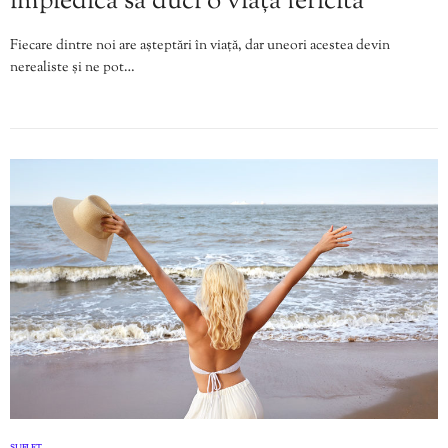
împiedică să duci o viață fericită
Fiecare dintre noi are așteptări în viață, dar uneori acestea devin
nerealiste și ne pot…
SUFLET