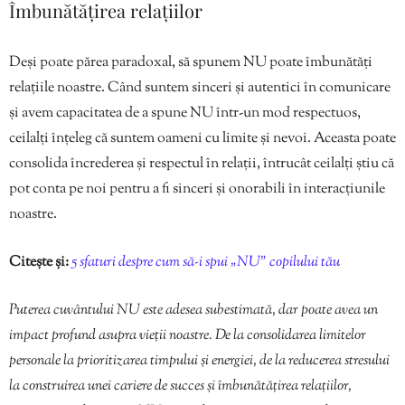
Îmbunătățirea relațiilor
Deși poate părea paradoxal, să spunem NU poate îmbunătăți
relațiile noastre. Când suntem sinceri și autentici în comunicare
și avem capacitatea de a spune NU într-un mod respectuos,
ceilalți înțeleg că suntem oameni cu limite și nevoi. Aceasta poate
consolida încrederea și respectul în relații, întrucât ceilalți știu că
pot conta pe noi pentru a fi sinceri și onorabili în interacțiunile
noastre.
Citește și:
5 sfaturi despre cum să-i spui „NU” copilului tău
Puterea cuvântului NU este adesea subestimată, dar poate avea un
impact profund asupra vieții noastre. De la consolidarea limitelor
personale la prioritizarea timpului și energiei, de la reducerea stresului
la construirea unei cariere de succes și îmbunătățirea relațiilor,