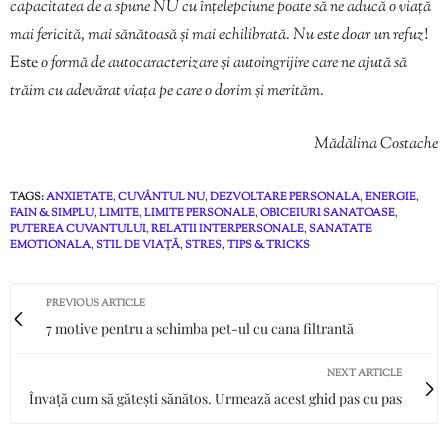
capacitatea de a spune NU cu înțelepciune poate să ne aducă o viață
mai fericită, mai sănătoasă și mai echilibrată. Nu este doar un refuz
!
Este
o formă de autocaracterizare și autoingrijire care ne ajută să
trăim cu adevărat viața pe care o dorim și merităm.
Mădălina Costache
TAGS:
ANXIETATE
,
CUVÂNTUL NU
,
DEZVOLTARE PERSONALA
,
ENERGIE
,
FAIN & SIMPLU
,
LIMITE
,
LIMITE PERSONALE
,
OBICEIURI SANATOASE
,
PUTEREA CUVANTULUI
,
RELATII INTERPERSONALE
,
SANATATE
EMOTIONALA
,
STIL DE VIAȚĂ
,
STRES
,
TIPS & TRICKS
PREVIOUS ARTICLE
7 motive pentru a schimba pet-ul cu cana filtrantă
NEXT ARTICLE
Învață cum să gătești sănătos. Urmează acest ghid pas cu pas