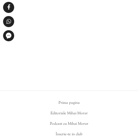
Prima pagina
Editoriale Mihai Morar
Podcast cu Mihai Morar
Înscrie-te in club