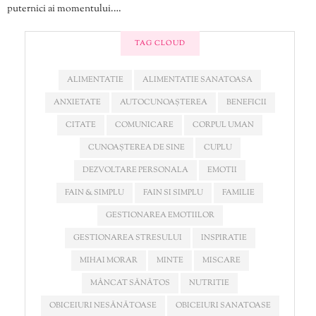
puternici ai momentului.…
TAG CLOUD
ALIMENTATIE
ALIMENTATIE SANATOASA
ANXIETATE
AUTOCUNOAȘTEREA
BENEFICII
CITATE
COMUNICARE
CORPUL UMAN
CUNOAȘTEREA DE SINE
CUPLU
DEZVOLTARE PERSONALA
EMOTII
FAIN & SIMPLU
FAIN SI SIMPLU
FAMILIE
GESTIONAREA EMOTIILOR
GESTIONAREA STRESULUI
INSPIRATIE
MIHAI MORAR
MINTE
MISCARE
MÂNCAT SĂNĂTOS
NUTRITIE
OBICEIURI NESĂNĂTOASE
OBICEIURI SANATOASE