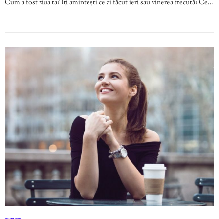
Cum a fost ziua ta? Îți amintești ce ai făcut ieri sau vinerea trecută? Ce…