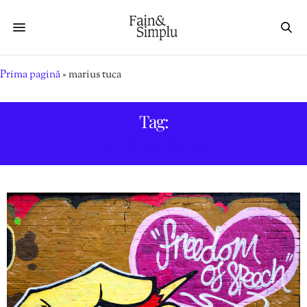
Prima pagină
»
marius tuca
Tag:
MARIUS TUCA