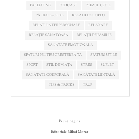
PARENTING
PODCAST
PRIMUL COPIL
PĂRINTE-COPIL
RELATII DE CUPLU
RELATII INTERPERSONALE
RELAXARE
RELAȚIE SĂNĂTOASĂ
RELAȚII DE FAMILIE
SANATATE EMOTIONALA
SFATURI PENTRU CREȘTEREA TA
SFATURI UTILE
SPORT
STIL DE VIAȚĂ
STRES
SUFLET
SĂNĂTATE CORPORALĂ
SĂNĂTATE MINTALĂ
TIPS & TRICKS
TRUP
Prima pagina
Editoriale Mihai Morar