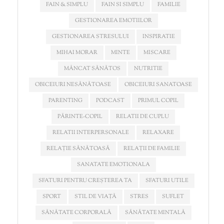
FAIN & SIMPLU
FAIN SI SIMPLU
FAMILIE
GESTIONAREA EMOTIILOR
GESTIONAREA STRESULUI
INSPIRATIE
MIHAI MORAR
MINTE
MISCARE
MÂNCAT SĂNĂTOS
NUTRITIE
OBICEIURI NESĂNĂTOASE
OBICEIURI SANATOASE
PARENTING
PODCAST
PRIMUL COPIL
PĂRINTE-COPIL
RELATII DE CUPLU
RELATII INTERPERSONALE
RELAXARE
RELAȚIE SĂNĂTOASĂ
RELAȚII DE FAMILIE
SANATATE EMOTIONALA
SFATURI PENTRU CREȘTEREA TA
SFATURI UTILE
SPORT
STIL DE VIAȚĂ
STRES
SUFLET
SĂNĂTATE CORPORALĂ
SĂNĂTATE MINTALĂ