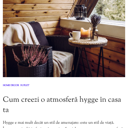
HOME DECOR
SUFLET
,
Cum creezi o atmosferă hygge în casa
ta
Hygge e mai mult decât un stil de amenajare: este un stil de viață.