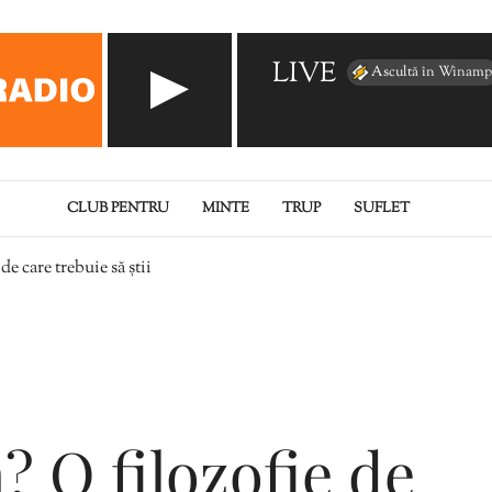
LIVE
Ascultă în Winamp
CLUB PENTRU
MINTE
TRUP
SUFLET
e care trebuie să știi
 O filozofie de