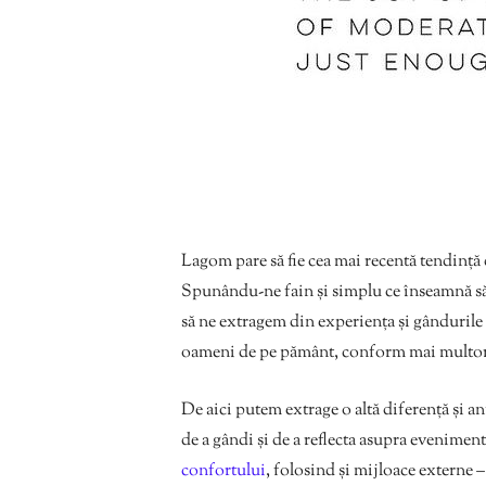
Lagom pare să fie cea mai recentă tendință d
Spunându-ne fain și simplu ce înseamnă să s
să ne extragem din experiența și gândurile d
oameni de pe pământ, conform mai multor 
De aici putem extrage o altă diferență și 
de a gândi și de a reflecta asupra evenimente
confortului
, folosind și mijloace externe 