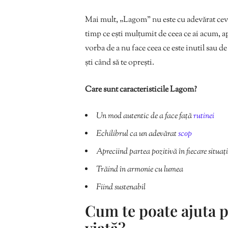
Mai mult, „Lagom” nu este cu adevărat ceva c
timp ce ești mulțumit de ceea ce ai acum, 
vorba de a nu face ceea ce este inutil sau de 
ști când să te oprești.
Care sunt caracteristicile Lagom?
Un mod autentic de a face față
rutinei
Echilibrul ca un adevărat
scop
Apreciind partea pozitivă în fiecare situaț
Trăind în armonie cu lumea
Fiind sustenabil
Cum te poate ajuta pr