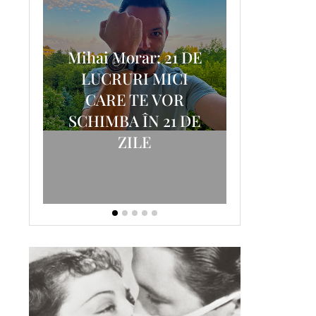
Mihai Morar: 21 DE
i
LUCRURI MICI
AM
SCRISOA
CARE TE VOR
T-
FOSTUL
SCHIMBA ÎN 21 DE
ZILE