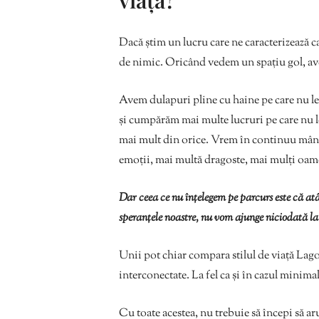
viață?
Dacă știm un lucru care ne caracterizează c
de nimic. Oricând vedem un spațiu gol, av
Avem dulapuri pline cu haine pe care nu le
și cumpărăm mai multe lucruri pe care nu 
mai mult din orice. Vrem în continuu mânc
emoții, mai multă dragoste, mai mulți oame
Dar ceea ce nu înțelegem pe parcurs este că at
speranțele noastre, nu vom ajunge niciodată la
Unii pot chiar compara stilul de viață La
interconectate. La fel ca și în cazul minim
Cu toate acestea, nu trebuie să începi să ar