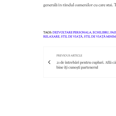
generală în rândul oamenilor cu care stai.
TAGS:
DEZVOLTARE PERSONALA
,
ECHILIBRU
,
FAI
RELAXARE
,
STIL DE VIAȚĂ
,
STIL DE VIAȚĂ MINI
PREVIOUS ARTICLE
21 de întrebări pentru cupluri. Află câ
bine îți cunoști partenerul