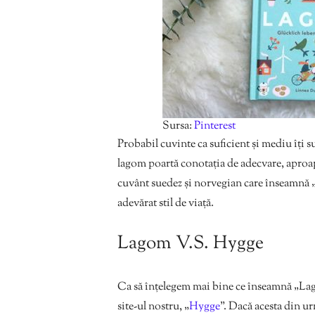
Sursa:
Pinterest
Probabil cuvinte ca suficient și mediu îți s
lagom poartă conotația de adecvare, aproap
cuvânt suedez și norvegian care înseamnă „
adevărat stil de viață.
Lagom V.S. Hygge
Ca să înțelegem mai bine ce înseamnă „Lagom
site-ul nostru, „
Hygge
”. Dacă acesta din ur