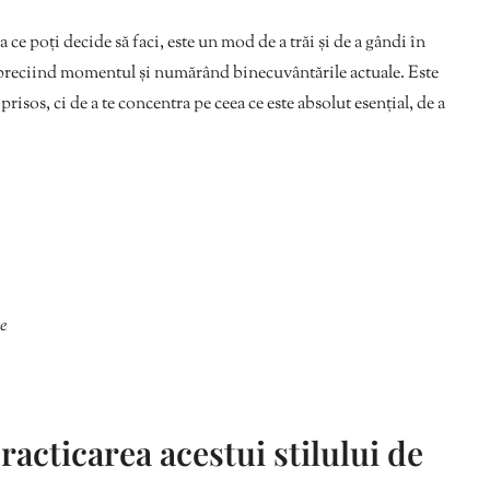
e poți decide să faci, este un mod de a trăi și de a gândi în
apreciind momentul și numărând binecuvântările actuale. Este
prisos, ci de a te concentra pe ceea ce este absolut esențial, de a
ie
acticarea acestui stilului de