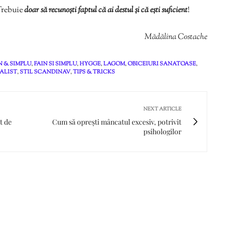
 Trebuie
doar să recunoști faptul că
ai destul și că ești suficient
!
Mădălina Costache
N & SIMPLU
,
FAIN SI SIMPLU
,
HYGGE
,
LAGOM
,
OBICEIURI SANATOASE
,
MALIST
,
STIL SCANDINAV
,
TIPS & TRICKS
NEXT ARTICLE
t de
Cum să oprești mâncatul excesiv, potrivit
psihologilor