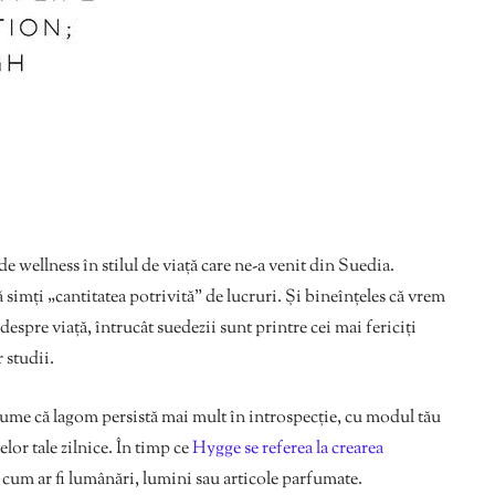
e wellness în stilul de viață care ne-a venit din Suedia.
imți „cantitatea potrivită” de lucruri. Și bineînțeles că vrem
espre viață, întrucât suedezii sunt printre cei mai fericiți
studii.
anume că lagom persistă mai mult în introspecție, cu modul tău
lor tale zilnice. În timp ce
Hygge se referea la crearea
– cum ar fi lumânări, lumini sau articole parfumate.