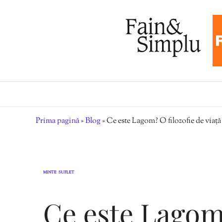
Prima pagină
»
Blog
»
Ce este Lagom? O filozofie de viață d
MINTE
SUFLET
,
Ce este Lagom?