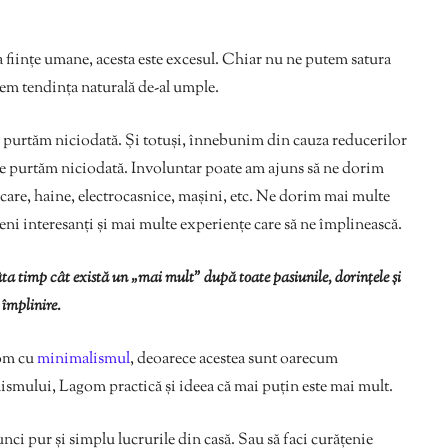
a ființe umane, acesta este excesul. Chiar nu ne putem satura
em tendința naturală de-al umple.
 purtăm niciodată. Și totuși, înnebunim din cauza reducerilor
le purtăm niciodată. Involuntar poate am ajuns să ne dorim
are, haine, electrocasnice, mașini, etc. Ne dorim mai multe
ni interesanți și mai multe experiențe care să ne împlinească.
âta timp cât există un „mai mult” după toate pasiunile, dorințele și
 împlinire.
gom cu
minimalismul
, deoarece acestea sunt oarecum
alismului, Lagom practică și ideea că mai puțin este mai mult.
unci pur și simplu lucrurile din casă. Sau să faci curățenie