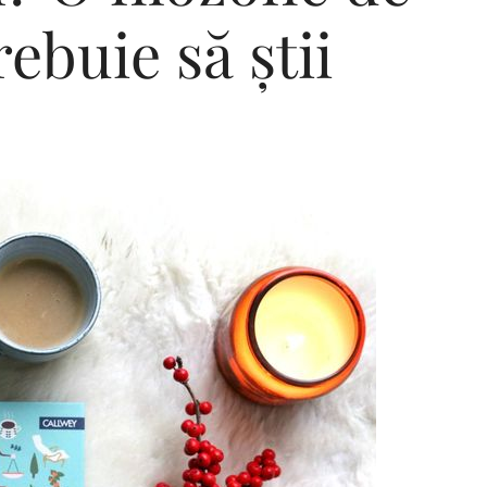
rebuie să știi
Editorial Miha
Morar: CUM L-
SALVAT PE FĂ
FRUMOS