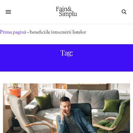
Prima pagină
»
beneficiile întocmirii listelor
Tag:
BENEFICIILE ÎNTOCMIRII LISTELOR