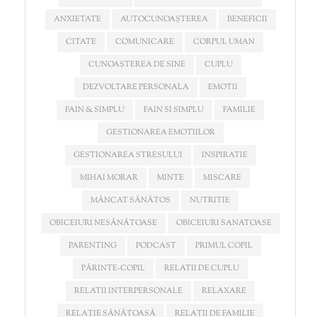
ANXIETATE
AUTOCUNOAȘTEREA
BENEFICII
CITATE
COMUNICARE
CORPUL UMAN
CUNOAȘTEREA DE SINE
CUPLU
DEZVOLTARE PERSONALA
EMOTII
FAIN & SIMPLU
FAIN SI SIMPLU
FAMILIE
GESTIONAREA EMOTIILOR
GESTIONAREA STRESULUI
INSPIRATIE
MIHAI MORAR
MINTE
MISCARE
MÂNCAT SĂNĂTOS
NUTRITIE
OBICEIURI NESĂNĂTOASE
OBICEIURI SANATOASE
PARENTING
PODCAST
PRIMUL COPIL
PĂRINTE-COPIL
RELATII DE CUPLU
RELATII INTERPERSONALE
RELAXARE
RELAȚIE SĂNĂTOASĂ
RELAȚII DE FAMILIE