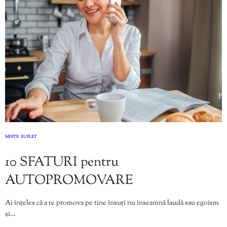
MINTE
SUFLET
,
10 SFATURI pentru
AUTOPROMOVARE
Ai înțeles că a te promova pe tine însuți nu înseamnă laudă sau egoism
și…