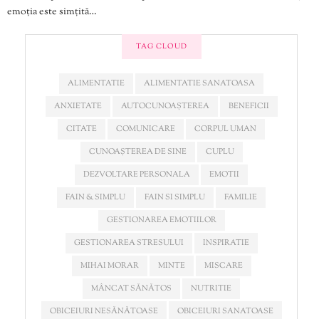
emoția este simțită…
TAG CLOUD
ALIMENTATIE
ALIMENTATIE SANATOASA
ANXIETATE
AUTOCUNOAȘTEREA
BENEFICII
CITATE
COMUNICARE
CORPUL UMAN
CUNOAȘTEREA DE SINE
CUPLU
DEZVOLTARE PERSONALA
EMOTII
FAIN & SIMPLU
FAIN SI SIMPLU
FAMILIE
GESTIONAREA EMOTIILOR
GESTIONAREA STRESULUI
INSPIRATIE
MIHAI MORAR
MINTE
MISCARE
MÂNCAT SĂNĂTOS
NUTRITIE
OBICEIURI NESĂNĂTOASE
OBICEIURI SANATOASE