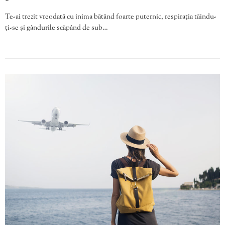
Te-ai trezit vreodată cu inima bătând foarte puternic, respirația tăindu-
ți-se și gândurile scăpând de sub…