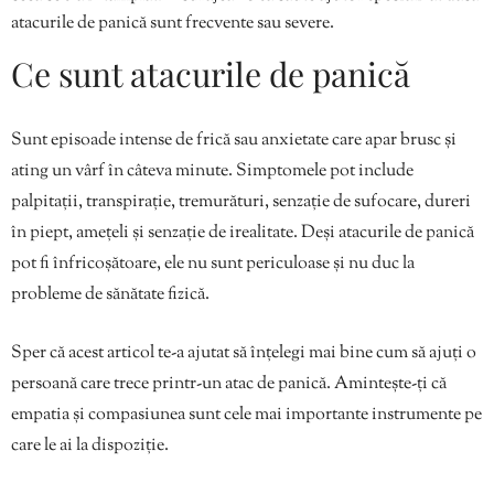
atacurile de panică sunt frecvente sau severe.
Ce sunt atacurile de panică
Sunt episoade intense de frică sau anxietate care apar brusc și
ating un vârf în câteva minute. Simptomele pot include
palpitații, transpirație, tremurături, senzație de sufocare, dureri
în piept, amețeli și senzație de irealitate. Deși atacurile de panică
pot fi înfricoșătoare, ele nu sunt periculoase și nu duc la
probleme de sănătate fizică.
Sper că acest articol te-a ajutat să înțelegi mai bine cum să ajuți o
persoană care trece printr-un atac de panică. Amintește-ți că
empatia și compasiunea sunt cele mai importante instrumente pe
care le ai la dispoziție.