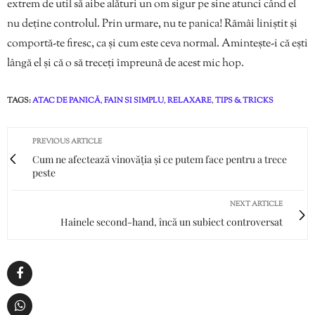
extrem de util să aibe alături un om sigur pe sine atunci când el
nu deține controlul. Prin urmare, nu te panica! Rămâi liniștit și
comportă-te firesc, ca și cum este ceva normal. Amintește-i că ești
lângă el și că o să treceți împreună de acest mic hop.
TAGS:
ATAC DE PANICĂ
,
FAIN SI SIMPLU
,
RELAXARE
,
TIPS & TRICKS
PREVIOUS ARTICLE
Cum ne afectează vinovăția și ce putem face pentru a trece
peste
NEXT ARTICLE
Hainele second-hand, încă un subiect controversat