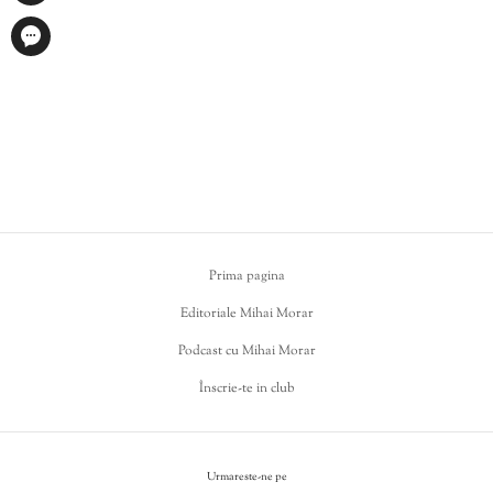
Prima pagina
Editoriale Mihai Morar
Podcast cu Mihai Morar
Înscrie-te in club
Urmareste-ne pe