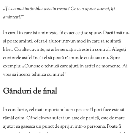
„Ți s-a mai întâmplat asta în trecut? Ce te-a ajutat atunci, îți
amintești?”
În cazul în care își amintește, fă exact ce ți se spune. Dacă însă nu-
și poate aminti, oferă-i ajutor într-un mod în care să se simtă
liber. Cu alte cuvinte, să aibe senzația că este în control. Alegeți
cuvintele astfel încât el să poată răspunde cu da sau nu. Spre
exemplu: „Cunosc o tehnică care ajută în astfel de momente. Ai
vrea să încerci tehnica cu mine?”
Gânduri de final
În concluzie, cel mai important lucru pe care îl poți face este să
rămâi calm. Când cineva suferă un atac de panică, este de mare
ajutor să găsescă un punct de sprijin într-o persoană. Poate fi