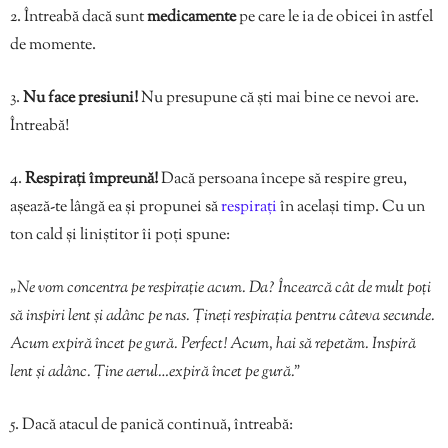
2. Întreabă dacă sunt
medicamente
pe care le ia de obicei în astfel
de momente.
3.
Nu face presiuni!
Nu presupune că ști mai bine ce nevoi are.
Întreabă!
4.
Respirați împreună!
Dacă persoana începe să respire greu,
așează-te lângă ea și propunei să
respirați
în același timp. Cu un
ton cald și liniștitor îi poți spune:
„Ne vom concentra pe respirație acum. Da? Încearcă cât de mult poți
să inspiri lent și adânc pe nas. Țineți respirația pentru câteva secunde.
Acum expiră încet pe gură. Perfect! Acum, hai să repetăm. Inspiră
lent și adânc. Ține aerul…expiră încet pe gură.”
5. Dacă atacul de panică continuă, întreabă: