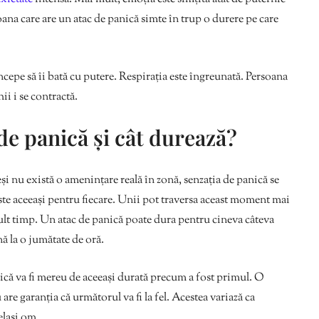
oana care are un atac de panică simte în trup o durere pe care
cepe să îi bată cu putere. Respirația este îngreunată. Persoana
ii i se contractă.
de panică și cât durează?
i nu există o amenințare reală în zonă, senzația de panică se
ste aceeași pentru fiecare. Unii pot traversa aceast moment mai
ult timp. Un atac de panică poate dura pentru cineva câteva
ă la o jumătate de oră.
că va fi mereu de aceeași durată precum a fost primul. O
are garanția că următorul va fi la fel. Acestea variază ca
elași om.