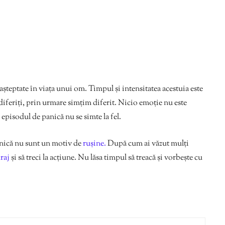
așteptate în viața unui om. Timpul și intensitatea acestuia este
diferiți, prin urmare simțim diferit. Nicio emoție nu este
i episodul de panică nu se simte la fel.
panică nu sunt un motiv de
rușine.
După cum ai văzut mulți
raj
și să treci la acțiune. Nu lăsa timpul să treacă și vorbește cu