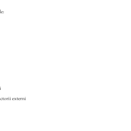
de:
i
actorii externi