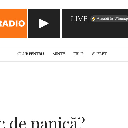
LIVE
Ascultă în Winamp
CLUB PENTRU
MINTE
TRUP
SUFLET
c de panică?