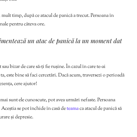
i mult timp, după ce atacul de panică a trecut. Persoana în
onale pentru câteva ore.
rimentează un atac de panică la un moment dat
u bizar de care să-ți fie rușine. În cazul în care te-ai
a, este bine să faci cercetări. Dacă acum, traversezi o perioadă
ezența, cere ajutor!
 mai sunt ele cunoscute, pot avea urmări nefaste. Persoana
. Aceștia se pot închide în casă de
teama
ca atacul de panică să
urare și depresie.