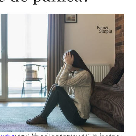
Editorial Miha
Morar: CUM L-
SALVAT PE FĂ
FRUMOS
xietate
intensă. Mai mult, emoția este simțită atât de puternic