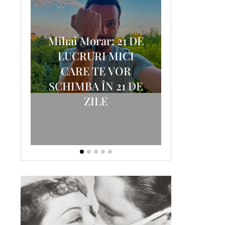
Mihai Morar: 21 DE
i
LUCRURI MICI
AM
SCRISOA
CARE TE VOR
T-
FOSTUL
SCHIMBA ÎN 21 DE
ZILE