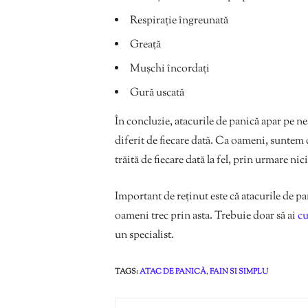
Respirație îngreunată
Greață
Mușchi încordați
Gură uscată
În concluzie, atacurile de panică apar pe ne
diferit de fiecare dată. Ca oameni, suntem 
trăită de fiecare dată la fel, prin urmare nic
Important de reținut este că atacurile de 
oameni trec prin asta. Trebuie doar să ai
cu
un specialist.
TAGS:
ATAC DE PANICĂ
,
FAIN SI SIMPLU