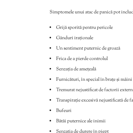
Simptomele unui atac de panică pot inclu
Grijă sporită pentru pericole
Gânduri iraționale
Un sentiment puternic de groază
Frica de a pierde controlul
Senzația de amețeală
Furnicături, în special în brațe și mâini
Tremurat nejustificat de factorii extern
Transpirație excesivă nejustificată de f
Bufeuri
Bătăi puternice ale inimii
Senzația de durere în piept