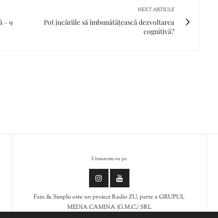
NEXT ARTICLE
ă – 9
Pot jucăriile să îmbunătățească dezvoltarea
cognitivă?
Urmareste-ne pe
Fain & Simplu este un proiect Radio ZU, parte a GRUPUL
MEDIA CAMINA (G.M.C.) SRL