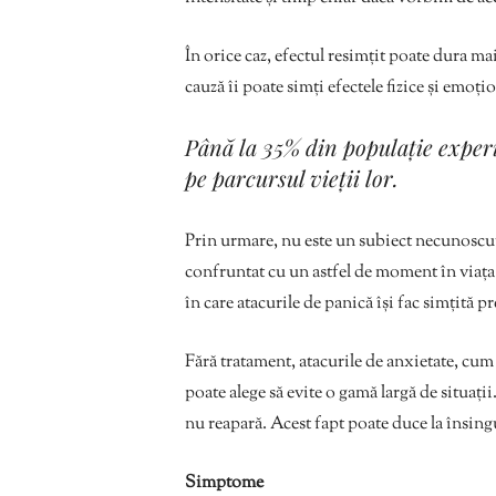
În orice caz, efectul resimțit poate dura ma
cauză îi poate simți efectele fizice și emoți
Până la 35% din populație expe
pe parcursul vieții lor.
Prin urmare, nu este un subiect necunoscut sa
confruntat cu un astfel de moment în viața t
în care atacurile de panică își fac simțită pr
Fără tratament, atacurile de anxietate, cum
poate alege să evite o gamă largă de situații
nu reapară. Acest fapt poate duce la însing
Simptome