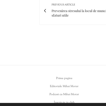
PREVIOUS ARTICLE
Prevenirea stresului la locul de munc
sfaturi utile
Prima pagina
Editoriale Mihai Morar
Podcast cu Mihai Morar
Înscrie-te in club