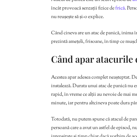
încât provoacă senzații fizice de
frică
. Pers
nu reușește să și-o explice.
Când cineva are un atac de panică, inima în
prezintă amețeli, frisoane, în timp ce mușch
Când apar atacurile 
Acestea apar adesea complet neașteptat. Deș
instalează. Durata unui atac de panică nu e
rapid, în vreme ce alții au nevoie de mai m
minute, iar pentru altcineva poate dura pân
Totodată, nu putem spune că atacul de pani
persoană care a avut un astfel de episod, nu 
intensitate și timp chiar dacă vorbim de ac