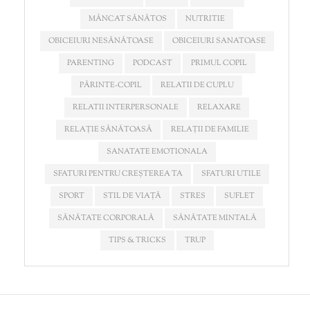
MÂNCAT SĂNĂTOS
NUTRITIE
OBICEIURI NESĂNĂTOASE
OBICEIURI SANATOASE
PARENTING
PODCAST
PRIMUL COPIL
PĂRINTE-COPIL
RELATII DE CUPLU
RELATII INTERPERSONALE
RELAXARE
RELAȚIE SĂNĂTOASĂ
RELAȚII DE FAMILIE
SANATATE EMOTIONALA
SFATURI PENTRU CREȘTEREA TA
SFATURI UTILE
SPORT
STIL DE VIAȚĂ
STRES
SUFLET
SĂNĂTATE CORPORALĂ
SĂNĂTATE MINTALĂ
TIPS & TRICKS
TRUP