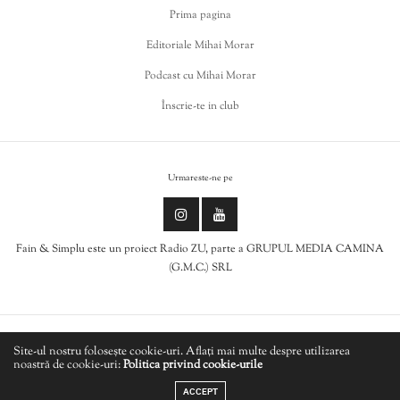
Prima pagina
Editoriale Mihai Morar
Podcast cu Mihai Morar
Înscrie-te in club
Urmareste-ne pe
Fain & Simplu este un proiect Radio ZU, parte a GRUPUL MEDIA CAMINA
(G.M.C.) SRL
Politica de cookies
Site-ul nostru folosește cookie-uri. Aflați mai multe despre utilizarea
noastră de cookie-uri:
Politica privind cookie-urile
LIVE
Politică de confidențialitate
ACCEPT
ANDRES CEPEDA & LOS ANGELES