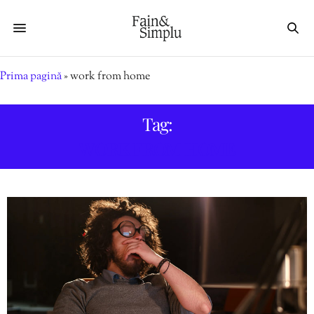
Prima pagină
»
work from home
Tag:
WORK FROM HOME