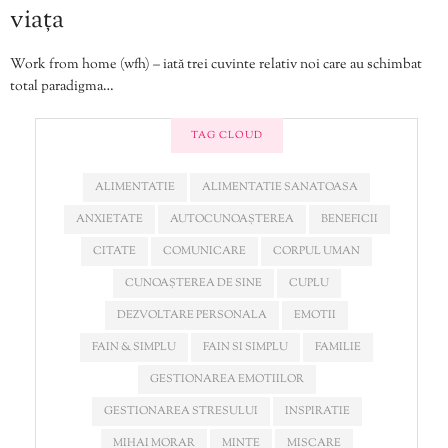
viața
Work from home (wfh) – iată trei cuvinte relativ noi care au schimbat
total paradigma…
TAG CLOUD
ALIMENTATIE
ALIMENTATIE SANATOASA
ANXIETATE
AUTOCUNOAȘTEREA
BENEFICII
CITATE
COMUNICARE
CORPUL UMAN
CUNOAȘTEREA DE SINE
CUPLU
DEZVOLTARE PERSONALA
EMOTII
FAIN & SIMPLU
FAIN SI SIMPLU
FAMILIE
GESTIONAREA EMOTIILOR
GESTIONAREA STRESULUI
INSPIRATIE
MIHAI MORAR
MINTE
MISCARE