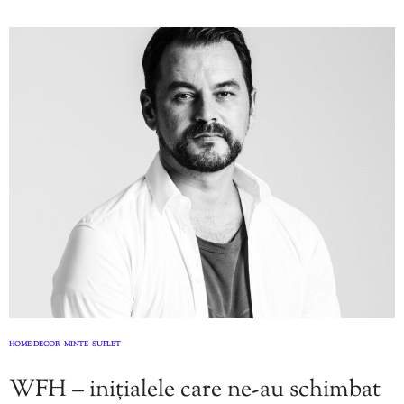
HOME DECOR
MINTE
SUFLET
,
,
WFH – inițialele care ne-au schimbat