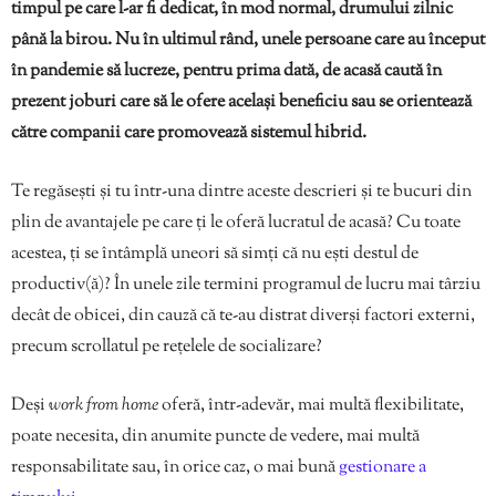
timpul pe care l-ar fi dedicat, în mod normal, drumului zilnic
până la birou. Nu în ultimul rând, unele persoane care au început
în pandemie să lucreze, pentru prima dată, de acasă caută în
prezent joburi care să le ofere același beneficiu sau se orientează
către companii care promovează sistemul hibrid.
Te regăsești și tu într-una dintre aceste descrieri și te bucuri din
plin de avantajele pe care ți le oferă lucratul de acasă? Cu toate
acestea, ți se întâmplă uneori să simți că nu ești destul de
productiv(ă)? În unele zile termini programul de lucru mai târziu
decât de obicei, din cauză că te-au distrat diverși factori externi,
precum scrollatul pe rețelele de socializare?
Deși
work from home
oferă, într-adevăr, mai multă flexibilitate,
poate necesita, din anumite puncte de vedere, mai multă
responsabilitate sau, în orice caz, o mai bună
gestionare a