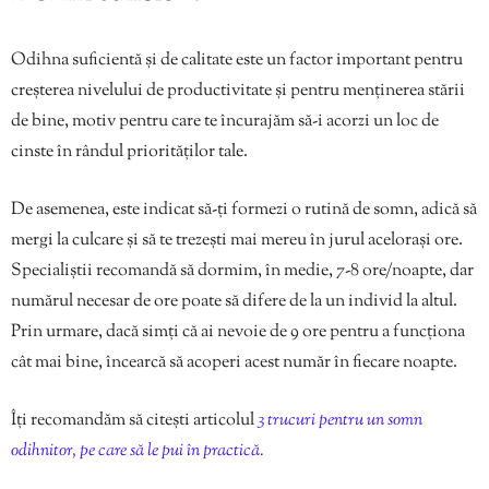
Odihna suficientă și de calitate este un factor important pentru
creșterea nivelului de productivitate și pentru menținerea stării
de bine, motiv pentru care te încurajăm să-i acorzi un loc de
cinste în rândul priorităților tale.
De asemenea, este indicat să-ți formezi o rutină de somn, adică să
mergi la culcare și să te trezești mai mereu în jurul acelorași ore.
Specialiștii recomandă să dormim, în medie, 7-8 ore/noapte, dar
numărul necesar de ore poate să difere de la un individ la altul.
Prin urmare, dacă simți că ai nevoie de 9 ore pentru a funcționa
cât mai bine, încearcă să acoperi acest număr în fiecare noapte.
Îți recomandăm să citești articolul
3 trucuri pentru un somn
odihnitor, pe care să le pui în practică.