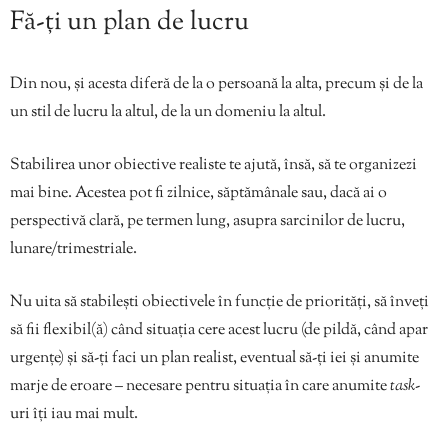
Fă-ți un plan de lucru
Din nou, și acesta diferă de la o persoană la alta, precum și de la
un stil de lucru la altul, de la un domeniu la altul.
Stabilirea unor obiective realiste te ajută, însă, să te organizezi
mai bine. Acestea pot fi zilnice, săptămânale sau, dacă ai o
perspectivă clară, pe termen lung, asupra sarcinilor de lucru,
lunare/trimestriale.
Nu uita să stabilești obiectivele în funcție de priorități, să înveți
să fii flexibil(ă) când situația cere acest lucru (de pildă, când apar
urgențe) și să-ți faci un plan realist, eventual să-ți iei și anumite
marje de eroare – necesare pentru situația în care anumite
task
-
uri îți iau mai mult.