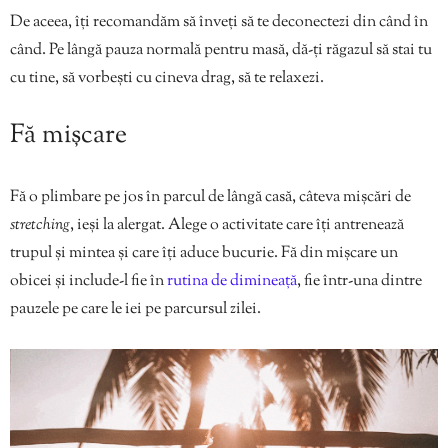
De aceea, îți recomandăm să înveți să te deconectezi din când în
când. Pe lângă pauza normală pentru masă, dă-ți răgazul să stai tu
cu tine, să vorbești cu cineva drag, să te relaxezi.
Fă mișcare
Fă o plimbare pe jos în parcul de lângă casă, câteva mișcări de
stretching
, ieși la alergat. Alege o activitate care îți antrenează
trupul și mintea și care îți aduce bucurie. Fă din mișcare un
obicei și include-l fie în
rutina de dimineață
, fie într-una dintre
pauzele pe care le iei pe parcursul zilei.